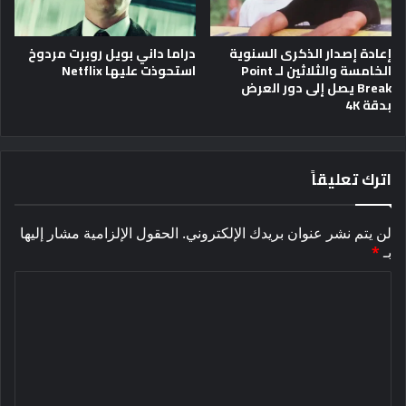
إعادة إصدار الذكرى السنوية
دراما داني بويل روبرت مردوخ
الخامسة والثلاثين لـ Point
استحوذت عليها Netflix
Break يصل إلى دور العرض
بدقة 4K
اترك تعليقاً
لن يتم نشر عنوان بريدك الإلكتروني.
الحقول الإلزامية مشار إليها
بـ
*
ا
ل
ت
ع
ل