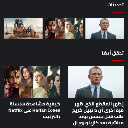
تحديثات
تحقق أيضا
يُظهر المقطع الذي ظهر
كيفية مشاهدة سلسلة
مرة أخرى أن دانييل كريج
Harlan Coben على Netflix
طلب قتل جيمس بوند
بالترتيب
مباشرة بعد كازينو رويال