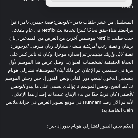
Gein.
المسلسل من عشر حلقات
دامر – الوحش: قصة جيفري دامر
(اقرأ
مراجعتنا هنا) حقق نجاحًا كبيرًا لخدمة بث Netflix في عام 2022،
حيث طلبت Netflix موسمين آخرين من العرض من المبدعين، إيان
برينان و
قصة رعب أمريكية
منشئ مشارك ريان ميرفي.
الوحوش:
قصة لايل وإريك مينينديز
تم إصداره مؤخرًا، وكان له تأثير كبير على
الحياة الحقيقية لشخصيات العنوان… وقبل عرض هذا الموسم لأول
مرة في سبتمبر، تم الإعلان عن ذلك
أبناء الفوضى
قام تشارلي هونام
بتسجيل الدخول ليلعب دور القاتل ولص القبور إد جين
وحش
الموسم
3. كما اتضح،
وحش
الموسم 3 (والذي يسمى على ما يبدو
الوحش
الأصلي
) كان قريبًا جدًا من بدء الإنتاج عندما تم إصدار هذا الإعلان،
لأنه تم الآن رصد Hunnam في موقع تصوير العرض في خزانة ملابس
Gein الخاصة به!
إليكم بعض الصور لتشارلي هونام بدور إد جين: