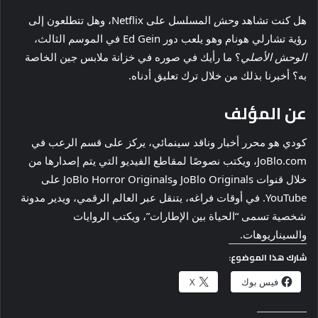
هل كنت تشاهد
وحش
المسلسل على Netflix، وهل تتطلعون إلى
رؤية تشارلي هونام وهو يلعب دور Ed Gein في الموسم الثالث،
الوحش الأصلي
؟ ما رأيك في صوره في خزانة ملابس جين الخاصة
به؟ أخبرنا بذلك من خلال ترك تعليق أدناه.
عن المؤلف
كودي هو محرر أخبار وناقد سينمائي، يركز على قسم الرعب في
JoBlo.com، ويكتب نصوصًا لمقاطع الفيديو التي يتم إصدارها من
خلال قنوات JoBlo Originals وJoBlo Horror Originals على
YouTube. في أوقات فراغه، يتنقل عبر العالم الرقمي، ويدير مدونة
شخصية تسمى “الحياة بين الإطارات”، ويكتب الروايات
والسيناريوهات.
شارك هذا الموضوع:
فيس بوك
X