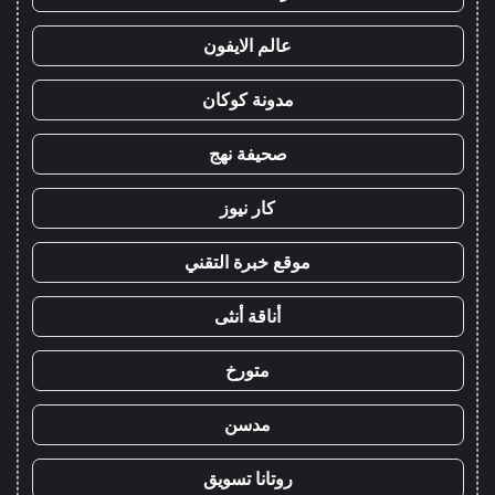
عالم الايفون
مدونة كوكان
صحيفة نهج
كار نيوز
موقع خبرة التقني
أناقة أنثى
متورخ
مدسن
روتانا تسويق