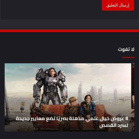
لا تفوت
8
أح
عروض
سل
خيال
an
علمي
وال
مذهلة
من
بصريًا
إص
تضع
me
معايير
eo
8 عروض خيال علمي مذهلة بصريًا تضع معايير جديدة
جديدة
هذا
لسرد القصص
ه
لسرد
الأ
القصص