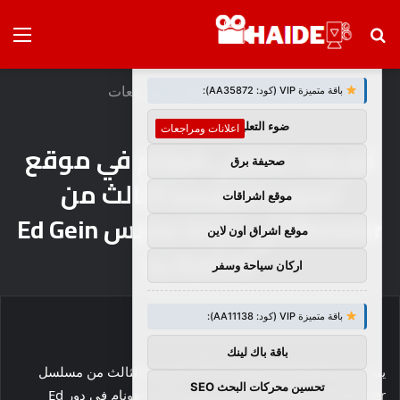
بحث
الق
×
توصيات :
عن
الرئيسية
/
اعلانات ومراجعات
باقة متميزة VIP (كود: AA35872):
ضوء التعليمي
اعلانات ومراجعات
تم رصد تشارلي هونام في موقع
صحيفة برق
تصوير الموسم الثالث من
موقع اشراقات
Monster في خزانة ملابس Ed Gein
موقع اشراق اون لاين
الخاصة به
اركان سياحة وسفر
باقة متميزة VIP (كود: AA11138):
باقة باك لينك
يتم تصوير The Original Monster، الموسم الثالث من مسلسل
تحسين محركات البحث SEO
Monster على Netflix، وقد تم رصد تشارلي هونام في دور Ed