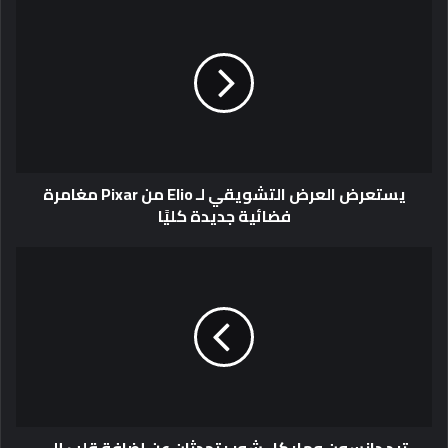
يستعرض العرض التشويقي لـ Elio من Pixar مغامرة
فضائية جديدة كليًا