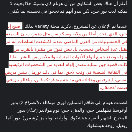
أعلم أن هناك بعض الشكاوى من أن هونام كان وسيمًا جدًا بحيث لا
يمكنه لعب دور جين، لكن يبدو أنهم قد نجحوا في تحسينه بما يكفي.
عندما تم الإعلان عن المشروع، ذكرتنا مجلة Variety بذلك
أصبح إد
جين، الذي ينحدر أيضًا من ولاية ويسكونسن مثل دهمر، سيئ السمعة
في الخمسينيات من القرن الماضي عندما اكتشفت السلطات أنه لم
يقتل عدة أشخاص فحسب، بل نبش قبورًا من مقبرة بالقرب من
منزله وصنع جميع أنواع الأدوات المنزلية والملابس من البشر. بقايا.
كانت قضية جين بمثابة مصدر إلهام للعديد من الشخصيات الرئيسية
في الثقافة الشعبية في وقت لاحق، بما في ذلك نورمان بيتس
مريض
نفسي
، ليثيرفيس وعائلته في
مذبحة منشار تكساس
، وبافالو بيل في
صمت الحملان
.
انضمت هونام إلى طاقم الممثلين لوري ميتكالف (
الصراخ 2
) بدور
أوغوستا فيلهلمين جين، والدة إد جين؛ توم هولاندر (
عداء
) بدور
المخرج الشهير ألفريد هيتشكوك، وأوليفيا ويليامز (
رشمور
) بدور ألما
ريفيل، زوجة هيتشكوك.