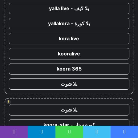
يلا لايف - yalla live
يلا كورة - yallakora
kora live
kooralive
koora 365
يلا شوت
!
يلا شوت
كورة ستار - koora-star
يسبوك
تويتر
واتساب
تيلقرام
ڤايبر