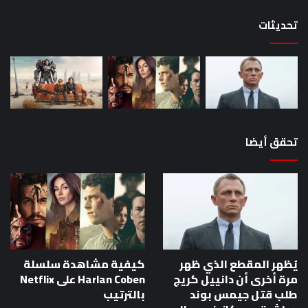
تحديثات
تحقق أيضا
يُظهر المقطع الذي ظهر
كيفية مشاهدة سلسلة
مرة أخرى أن دانييل كريج
Harlan Coben على Netflix
طلب قتل جيمس بوند
بالترتيب