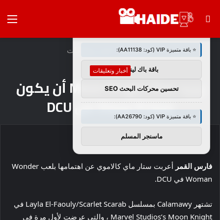
بحث
الق
×
🚀 توصيات :
عن
الرئيسية
/
أخبار وتعليقات
⭐ باقة متميزة VIP (كود: AA11138):
باقة باك لينك
أخبار وتعليقات
يريد Moon Knight Star أن يكون
تحسين محركات البحث SEO
Diana Prince من DCU
⭐ باقة متميزة VIP (كود: AA26790):
ماسنجر المسلم
فارس القمر
أعربت ستار ماي كالاموي عن اهتمامها بلعب Wonder
Woman في DCU.
تشتهر Calamawy بمسلسل Layla El-Faouly/Scarlet Scarab في
Marvel Studios’s Moon Knight ، والتي عرضت لأول مرة في