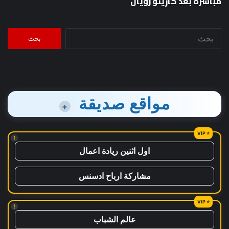
مباشرة بعد كازينو رويال
البحث
عن:
مواقع صديقة
+
!
اول اثنين ريادة اعمال
مشاركة ارباح ادسنس
!
عالم الشباب