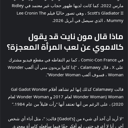
مارس 2022. كما كانت لديها ظهور حجاب غير معتمد في Ridley
Scott’s Gladiator II ، وهي تصور حاليًا فيلم Lee Cronin The
Mummy ، الذي سيصل في أبريل 2026.
ماذا قال مون نايت قد يقول
كالاموي عن لعب المرأة المعجزة؟
في Comic-Con France ، كما تم التقاطه في مقطع فيديو مشترك
على X ، قال Calamawy ، “إذا كانوا يريدون مني أن ألعب Wonder
Woman ، فسوف ألعب Wonder Woman”.
قالت Calamawy كذلك إنها لم تشاهد أفلام Gal Gadot Wonder
Woman (Wonder Woman لعام 2017 و Wonder Woman لعام
2020) ، على الرغم من أنها تعتقد أنها “رأت قليلاً من عام 1984.”
“لا أريد أن آخذ أي شيء من [Gadot’s] قالت: “، مثل أداء أي شخص
آخر ، أنا لا أعرف حتى ، لم أفكر حقًا فيما سأفعله كامرأة معجزة.