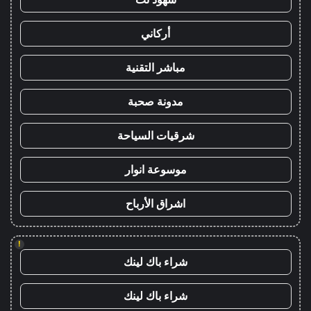
أركاني
مباشر التقنية
مدونة صحبة
شرقيات السياحة
موسوعة انوار
اشراق الأرباح
!
شراء باك لينك
شراء باك لينك