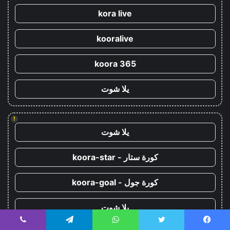
kora live
kooralive
koora 365
يلا شوت
!
يلا شوت
كورة ستار - koora-star
كورة جول - koora-goal
يلا شوت
يسبوك
تويتر
واتساب
تيلقرام
ڤايبر