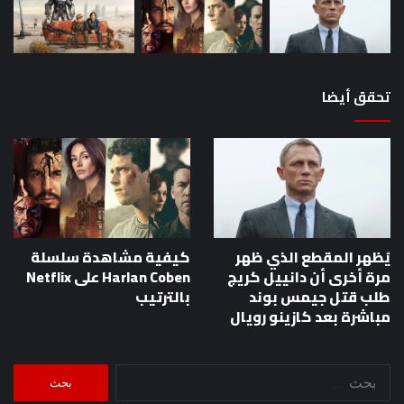
كازينو
رويال
تحقق أيضا
يُظهر المقطع الذي ظهر
كيفية مشاهدة سلسلة
مرة أخرى أن دانييل كريج
Harlan Coben على Netflix
طلب قتل جيمس بوند
بالترتيب
مباشرة بعد كازينو رويال
البحث
عن: