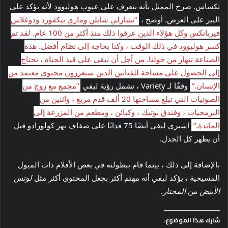
تكساس. صرح الممثل بأنه يتعرف على عيوب هوليوود لأنه يؤكد على
البيز على العرض. أوضح ،
“تشارلي شابلن وماري بيكفورد ودوغلاس
فيربانكس وكل هؤلاء الذين عرفوا ذلك منذ أكثر من 100 عام. لقد تم
كسر هوليوود في ذلك الوقت ، وكنا بحاجة إلى نظام أفضل. هذه
الصناعة تنهار من حولنا. من أجل أن نبقى على قيد الحياة ، نحتاج
إلى الحصول على مساحة للفنانين الذين سيعززون محتوى معتمد من
الإنسان.”
وفقًا لـ Variety ، تشمل رؤية ليفي
“مجمع مع زوج من
الصوتيات التي تبلغ مساحتها 20 ألف قدم مربع ، واثنين من
البرمجيات ، وفندق بوتيك ، وكبائن ، ومطعم من المزرعة إلى
المائدة.”
اشترى ليفي أيضًا 75 فدانًا على ضفاف نهر كولورادو قبل
أن يظهر كل الجدل.
بالإضافة إلى ذلك ، بينما قام ببطولته في بعض الأفلام ذات الميول
المسيحية ، يؤكد ليفي أنه مهتم أكثر بجعل المحتوى أكثر مثل
لوتس
الأبيض
من
المختار
.
شارك هذا الموضوع: