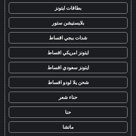
بطاقات ايتونز
بلايستيشن ستور
شدات ببجي اقساط
ايتونز امريكي اقساط
ايتونز سعودي اقساط
شحن يلا لودو اقساط
حناء شعر
حنا
ماتشا