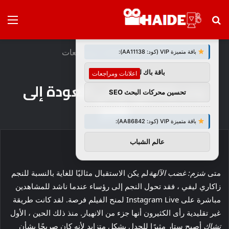
بحث
الق
×
توصيات :
عن
الرئيسية
/
اعلانات ومراجعات
باقة متميزة VIP (كود: AA11138):
باقة باك لينك
اعلانات ومراجعات
يحب زاكاري ليفي العودة إلى
تحسين محركات البحث SEO
شزم
باقة متميزة VIP (كود: AA86842):
عالم الشباب
متى
شزم: غضب الآلهة
لم يكن الاستقبال مثاليًا للغاية بالنسبة للنجم
زاكاري ليفي ، فقد تحول النجم إلى رؤساء عندما ناشد للمشاهدين
مباشرة على Instagram Live لمنح الفيلم فرصة. لقد كانت طريقة
غير تقليدية رأى الكثيرون أنها جزء من الانهيار. منذ ذلك الحين ، الأول
تشاك
أصبح ستار مثيرًا للجدل بشكل متزايد لأنه كان صريحًا بشأن