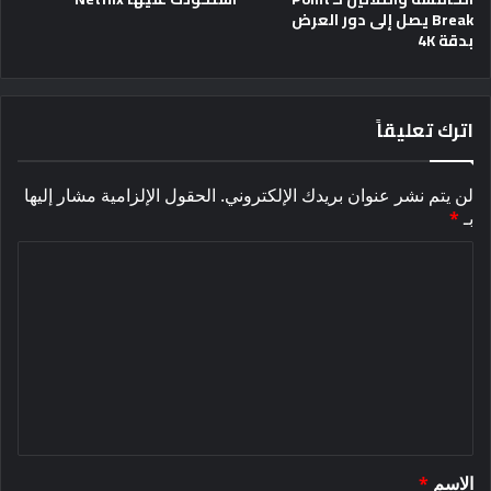
Break يصل إلى دور العرض
بدقة 4K
اترك تعليقاً
لن يتم نشر عنوان بريدك الإلكتروني.
الحقول الإلزامية مشار إليها
بـ
*
ا
ل
ت
ع
ل
ي
ق
الاسم
*
*