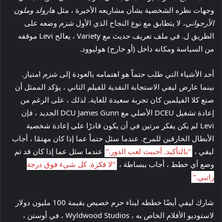
وجهات نظره الشخصية بشأن مشاريعه الأخيرة ، مثل
هارولد وملون
الأرجواني
، لا يتطابق مع نوع النجاح الذي الأول
شزم
وضعه على
الطريق ل. في ملف تعريف حديث مع Variety ، يعالج Levi موقفه
من السياسة ومكانه داخل (أو خارج) هوليوود.
أحد الأشياء التي طلب حتماً هو اهتمامه بالعودة إلى
شزم
امتياز.
بينما عارض ليفي الاستجابة النقدية للفيلم الثاني ، يؤكد الممثل أن
صنع كلا الفيلمين كان تجربة سعيدة للغاية. لذلك ، على الرغم من
إعادة تشغيل DCEU الأصلي مع DCU James Gunn الجديد ، فإن
Levi لم يكن يفكر مرتين في أن يكون قادرًا على إعادة شخصية
الأبطال الخارقين للمرح. عندما سئل حتماً عما إذا كان مهتمًا ، أجاب
ليفي ،
“بالتأكيد. أحببت لعب الدور.”
عندما سئل عما إذا كان قد تم
وضع أي خطط ، أجاب ببساطة ،
“لا فكرة. كل شيء فوق درجة
راتبي.”
شارك ليفي أيضًا خططه لبناء حرم خصيص بقيمة 100 مليون دولار
لاستوديو الأفلام الخاص به ، Wyldwood Studios ، في أوستن ،