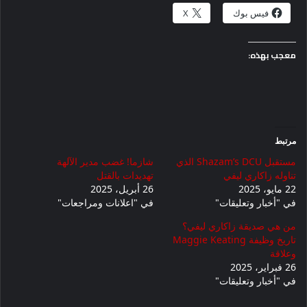
فيس بوك
X
معجب بهذه:
مرتبط
مستقبل Shazam’s DCU الذي
شازما! غضب مدير الآلهة
تناوله زاكاري ليفي
تهديدات بالقتل
22 مايو، 2025
26 أبريل، 2025
في "أخبار وتعليقات"
في "اعلانات ومراجعات"
من هي صديقة زاكاري ليفي؟
تاريخ وظيفة Maggie Keating
وعلاقة
26 فبراير، 2025
في "أخبار وتعليقات"