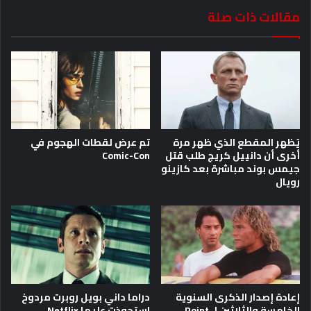
مقالات ذات صلة
يُظهر المقطع الذي ظهر مرة
تم عرض لقطات الهجوم في
أخرى أن دانييل كريج طلب قتل
Comic-Con
جيمس بوند مباشرة بعد كازينو
رويال
إعادة إصدار الذكرى السنوية
دراما داني بويل روبرت مردوخ
الخامسة والثلاثين لـ Point
استحوذت عليها Netflix