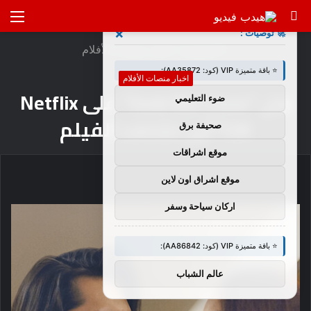
بحث
الق
×
🚀 توصيات :
عن
الرئيسية
/
اخبار منصات الأفلام
⭐ باقة متميزة VIP (كود: AA35872):
اخبار منصات الأفلام
هل “Hold Me Close” على Netflix
ضوء التعليمي
UK؟ أين تشاهد الفيلم
صحيفة برق
موقع اشراقات
موقع اشراق اون لاين
اركان سياحة وسفر
⭐ باقة متميزة VIP (كود: AA86842):
عالم الشباب