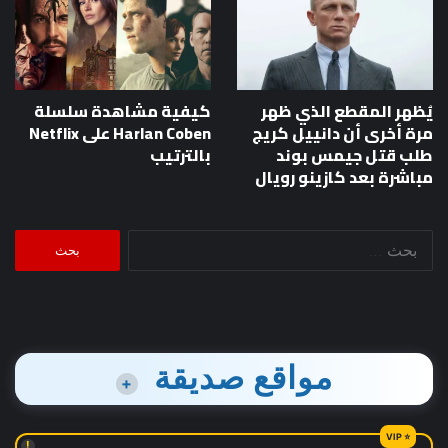
يُظهر المقطع الذي ظهر
كيفية مشاهدة سلسلة
مرة أخرى أن دانييل كريج
Harlan Coben على Netflix
طلب قتل جيمس بوند
بالترتيب
مباشرة بعد كازينو رويال
البحث
عن:
مواقع صديقة
+
!