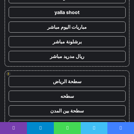
yalla shoot
مباريات اليوم مباشر
برشلونة مباشر
ريال مدريد مباشر
!
سطحة الرياض
سطحه
سطحة بين المدن
سطحة هيدروليك
يسبوك
تويتر
واتساب
تيلقرام
ڤايبر