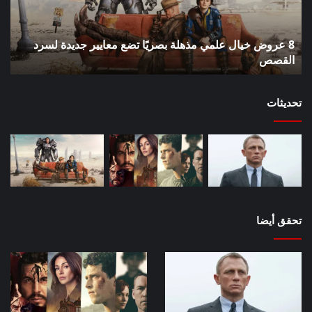
بصريًا
إص
تضع
me
معايير
eo
8 عروض خيال علمي مذهلة بصريًا تضع معايير جديدة لسرد
جديدة
هذا
لسرد
القصص
الأ
ه
القصص
تحديثات
تحقق أيضا