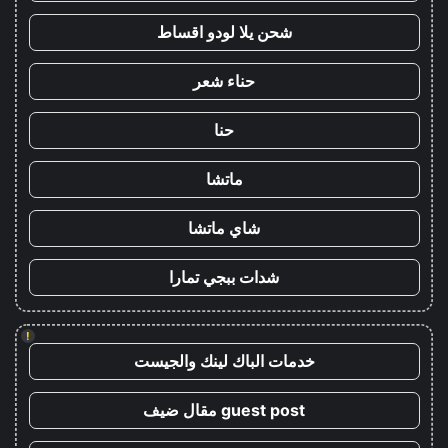
شحن يلا لودو اقساط
حناء شعر
حنا
ماتشا
شاي ماتشا
شدات ببجي تمارا
!
خدمات الباك لينك والجيست
guest post مقال ضيف