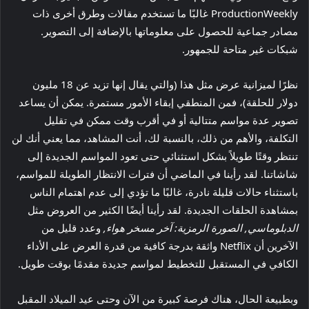
ProductionWeekly غالبًا ما تستخدم مقالات وطرق أخرى ذات
مصادر جماعية للحصول على معلوماتها بالإضافة إلى التصوير.
شبكات غير متاحة للجمهور.
نظرًا لميزانية عرض مثل هذا (والتي يقال إنها تزيد عن 18 مليون
دولار للحلقة)، فمن المنطقي إبقاء الأمور مستمرة. يمكن أن يساعد
تصوير عدة مواسم متتالية أو في أقرب وقت ممكن في تقليل
التكلفة، والأهم من ذلك، بالنسبة لك، أنت المشاهد، مما يعني أنك لن
تنتظر وقتًا طويلاً بشكل استثنائي حتى تعود المواسم الجديدة إلى
شاشاتنا. لقد رأينا في الماضي أن فترات الانتظار الطويلة للمواسم،
باستثناء حالات قليلة نادرة، غالبًا ما تؤدي إلى عدم اهتمام الناس
بمشاهدة الحلقات الجديدة. لقد رأينا أيضًا الكثير من العروض مثل
الدبلوماسي,
الصورة الرمزية: آخر مسخر هواء,
وعدد قليل من
الآخرين أن Netflix واثقة بدرجة كافية من قدرة العرض على الأداء
الكافي في المستقبل للتخطيط لمواسم جديدة مقدمًا بوقت طويل.
وبطبيعة الحال، هناك فرصة كبيرة من الآن وحتى عيد الميلاد المقبل