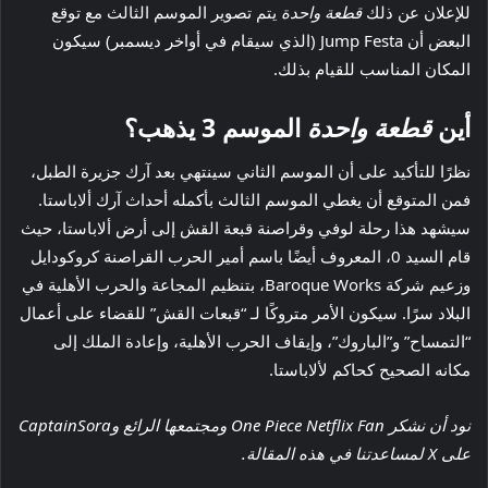
للإعلان عن ذلك
قطعة واحدة
يتم تصوير الموسم الثالث مع توقع
البعض أن Jump Festa (الذي سيقام في أواخر ديسمبر) سيكون
المكان المناسب للقيام بذلك.
أين
قطعة واحدة
الموسم 3 يذهب؟
نظرًا للتأكيد على أن الموسم الثاني سينتهي بعد آرك جزيرة الطبل،
فمن المتوقع أن يغطي الموسم الثالث بأكمله أحداث آرك ألاباستا.
سيشهد هذا رحلة لوفي وقراصنة قبعة القش إلى أرض ألاباستا، حيث
قام السيد 0، المعروف أيضًا باسم أمير الحرب القراصنة كروكودايل
وزعيم شركة Baroque Works، بتنظيم المجاعة والحرب الأهلية في
البلاد سرًا. سيكون الأمر متروكًا لـ “قبعات القش” للقضاء على أعمال
“التمساح” و”الباروك”، وإيقاف الحرب الأهلية، وإعادة الملك إلى
مكانه الصحيح كحاكم لألاباستا.
نود أن نشكر One Piece Netflix Fan ومجتمعها الرائع وCaptainSora
على X لمساعدتنا في هذه المقالة.