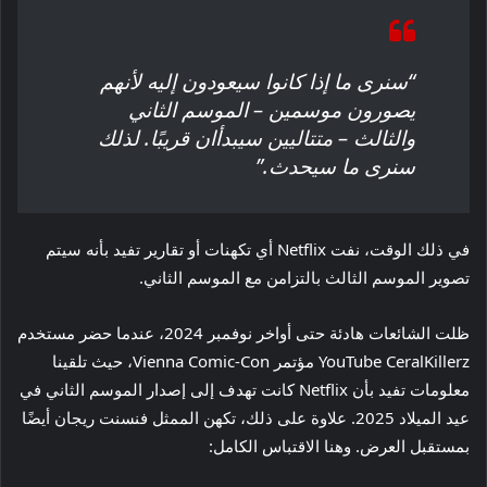
“سنرى ما إذا كانوا سيعودون إليه لأنهم
يصورون موسمين – الموسم الثاني
والثالث – متتاليين سيبدأان قريبًا. لذلك
سنرى ما سيحدث.”
في ذلك الوقت، نفت Netflix أي تكهنات أو تقارير تفيد بأنه سيتم
تصوير الموسم الثالث بالتزامن مع الموسم الثاني.
ظلت الشائعات هادئة حتى أواخر نوفمبر 2024، عندما حضر مستخدم
YouTube CeralKillerz مؤتمر Vienna Comic-Con، حيث تلقينا
معلومات تفيد بأن Netflix كانت تهدف إلى إصدار الموسم الثاني في
عيد الميلاد 2025. علاوة على ذلك، تكهن الممثل فنسنت ريجان أيضًا
بمستقبل العرض. وهنا الاقتباس الكامل: