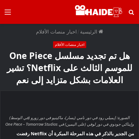
بحث
الق
×
توصيات :
عن
الرئيسية
/
اخبار منصات الأفلام
باقة متميزة VIP (كود: AA26790):
ماسنجر المسلم
اخبار منصات الأفلام
هل تم تجديد مسلسل One Piece
باقة متميزة VIP (كود: AA11138):
للموسم الثالث على Netflix؟ تشير
باقة باك لينك
العلامات بشكل متزايد إلى نعم
تحسين محركات البحث SEO
الصورة: إيميلي رود في دور نامي (يسار)، ماكينيو في دور زورو (في الوسط)
وإيناكي جودوي في دور لوفي (على اليمين) في One Piece – Tomorrow Studios
من الجدير بالذكر في هذه المرحلة المبكرة أن Netflix رفضت