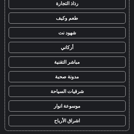
رذاذ التجارة
طعم وكيف
شهود نت
أركاني
مباشر التقنية
مدونة صحبة
شرقيات السياحة
موسوعة انوار
اشراق الأرباح