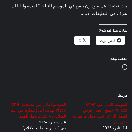
ماذا تعتقد؟ هل يعود ون بيس في الموسم الثالث؟ اسمحوا لنا أن
نعرف في التعليقات أدناه.
شارك هذا الموضوع:
فيس بوك
X
معجب بهذه:
جاري
التحميل…
مرتبط
الموسم الثاني من “One
الموسم الثاني من مسلسل One
Piece”: جميع أعضاء فريق
Piece يهدف إلى إصداره في عيد
العمل الـ 27 الجدد وكل ما نعرفه
الميلاد عام 2025 وفقًا للممثل
حتى الآن
4 ديسمبر، 2024
14 يناير، 2025
في "اخبار منصات الأفلام"