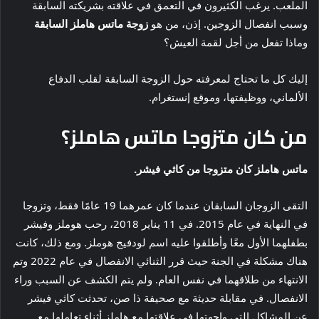
الملعب. يرغب الكثيرون في التعمق في علاقته بشريكته السابقة
وسبب انفصال الزوجين. إذن، من هو
زوجة ماتس هاملز السابقة
وماذا تفعل من أجل لقمة العيش؟
إليك كل ما تحتاج لمعرفته حول الزوجة السابقة لقلب الدفاع
الألماني، ووظيفتها، وموقع إنستغرام.
من كان متزوجا ماتس هاملز؟
ماتس هاملز كان متزوجا من كاثي فيشر.
التقى الزوجان السابقان عندما كان عمرهما 19 عامًا فقط، وتزوجا
في النهاية في عام 2015. في 11 يناير 2018، رحب هوملز وفيشر
بطفلهما الأول معًا وأطلقوا عليه اسم لودفيج هوملز. ومع ذلك، كانت
هناك مشكلة في الجنة حيث قرر الثنائي الانفصال في عام 2022 وتم
الانتهاء من طلاقهما في نفس العام. ولم يتم الكشف عن السبب وراء
الانفصال. في مقابلة حديثة مع صحيفة ذا صن، تحدثت كاثي فيشر
عن المشاكل التي واجهتها في علاقتها مع هاملز أثناء تعاملها مع