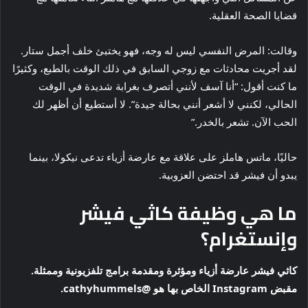
قضايا الصحة العقلية.
وقالت: المرض النفسي ليس له وجه، فهو يختبئ خلف أجمل ستار.
لقد أجريت محادثات مع زوجي السابق في ذلك الوقت بالطبع، وكثيرًا
ما كنت أقول: “أنا آسف لأنني أتصرف بغرابة شديدة في الوقت
الحالي، لكنني لا أشعر أنني بحالة جيدة”. لا أستطيع أن أظهر لك
الحب الآن. تشعر بالخدر.”
حاليًا، ماتس هاملز على علاقة مع عارضة أزياء تدعى نيكولا، بينما
يبدو أن فيشر قد احتضن العزوبية.
ما هي وظيفة كاثي فيشر
وإنستغرام؟
كاثي فيشر عارضة أزياء ومؤثرة ومقدمة برامج تلفزيونية وممثلة.
مقبض Instagram الخاص بها هو @cathyhummels.