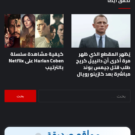
تحقق أيضا
يُظهر المقطع الذي ظهر
كيفية مشاهدة سلسلة
مرة أخرى أن دانييل كريج
Harlan Coben على Netflix
طلب قتل جيمس بوند
بالترتيب
مباشرة بعد كازينو رويال
البحث
عن:
مواقع صديقة