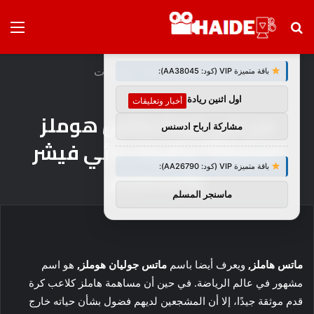
بحث
الق
×
توصيات :
عن
الرئيسية
/
أخبار وتعليقات
باقة متميزة VIP (كود: AA38045):
اول اثنين ريادة اعمال
أخبار وتعليقات
من هي زوجة ماتس هوملز
مشاركة ارباح ادسنس
السابقة؟ وظيفة كاثي فيشر
باقة متميزة VIP (كود: AA26790):
وإنستغرام
ماسنجر المسلم
ماتس هاملز,
ويعرف أيضا باسم
ماتس جوليان هوملز,
هو اسم
مشهور في عالم الرياضة. في حين أن مساهمة هاملز كلاعب كرة
قدم موثقة جيدًا، إلا أن المشجعين لديهم فضول بشأن حياته خارج