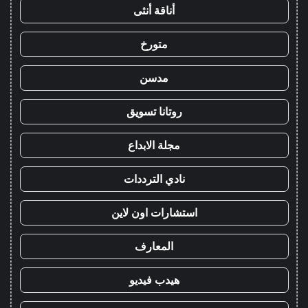
أناقة أنثى
متورخ
مدسن
روتانا تسويق
مجلة الابداع
نادي الترددات
استشارات اون لاين
المعارف
هيدب فيديو