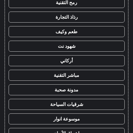
رمح التقنية
رذاذ التجارة
طعم وكيف
شهود نت
أركاني
مباشر التقنية
مدونة صحبة
شرقيات السياحة
موسوعة انوار