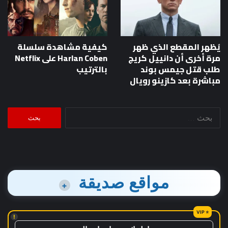
يُظهر المقطع الذي ظهر
كيفية مشاهدة سلسلة
مرة أخرى أن دانييل كريج
Harlan Coben على Netflix
طلب قتل جيمس بوند
بالترتيب
مباشرة بعد كازينو رويال
البحث
عن:
مواقع صديقة
+
!