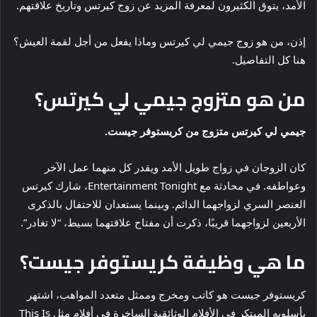
الأمد، يتوق الكثيرون لمعرفة المزيد عن زوج كيرتس وتاريخ علاقتهم.
إذن، من هو زوج جيمي لي كيرتس وماذا يفعل من أجل لقمة العيش؟
هنا كل التفاصيل.
من هو متزوج جيمي لي كيرتس؟
جيمي لي كيرتس متزوج من كريستوفر جيست.
كان الزوجان في زواج طويل الأمد ويقدر كل منهما عمل الآخر
وعواطفه. في محادثة مع Entertainment Tonight، شارك كيرتس
العنصر السري لزواجهما الدائم. وبينما يستعدان للاحتفال بالذكرى
الأربعين لزواجهما قريبًا، ذكرت أن مفتاح علاقتهما بسيط، “لا تغادر”.
ما هي وظيفة كريستوفر جيست؟
كريستوفر جيست هو كاتب ومخرج وممثل متعدد المواهب، اشتهر
بأسلوبه المبتكر في الأفلام الوثائقية الساخرة في أفلام مثل This Is