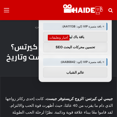
بحث
الق
×
🚀 توصيات :
عن
الرئيسية
/
أخبار وتعليقات
⭐ باقة متميزة VIP (كود: AA11138):
باقة باك لينك
أخبار وتعليقات
من هو زوج جيمي لي كيرتس؟
تحسين محركات البحث SEO
وظيفة كريستوفر جيست وتاريخ
⭐ باقة متميزة VIP (كود: AA86842):
العلاقات
عالم الشباب
جيمي لي كيرتس
‘
الزوج كريستوفر جيست
، كانت إحدى ركائز زواجها
الذي دام ما يقرب من 40 عامًا، حيث أظهرت قوة الحب والالتزام.
لقد قاموا معًا ببناء علاقة قوية ودائمة. نظرًا لرحلة الحب الطويلة