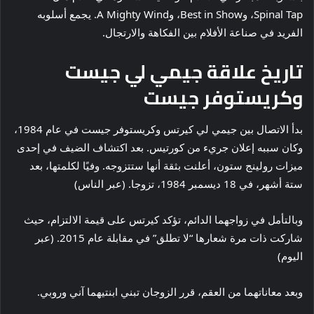
Spinal Tap، وBest in Show، وA Mighty Wind. يجمع أسلوبه
الفريد في صناعة الأفلام بين الفكاهة والارتجال.
تاريخ علاقة جيمي لي جيست
وكريستوفر جيست
بدأ الاتصال بين جيمي لي كيرتس وكريستوفر جيست في عام 1984،
وكان سببه إعلان جريء من كورتيس. بعد اكتشاف الضيف في إحدى
ميزات رولينج ستون، أعلنت بثقة أنها ستتزوجه. وفيًا لكلمتها، بعد
ستة أشهر، في 18 ديسمبر 1984، تزوجا. (عبر الناس)
وبالتأمل في زواجهما الدائم، تؤكد كيرتس على قيمة الالتزام، حيث
شاركت ذات مرة شعارها “لا تطلق” في مقابلة عام 2015. (عبر
اليوم)
وبعد معاناتهما من العقم، قرر الزوجان تبني ابنتيهما آني وروبي.