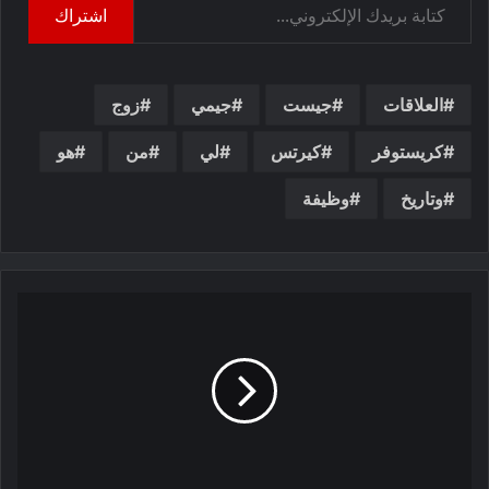
اشتراك
العلاقات
جيست
جيمي
زوج
كريستوفر
كيرتس
لي
من
هو
وتاريخ
وظيفة