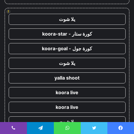
!
يلا شوت
كورة ستار - koora-star
كورة جول - koora-goal
يلا شوت
yalla shoot
koora live
koora live
يلا شوت
يسبوك
تويتر
واتساب
تيلقرام
ڤايبر