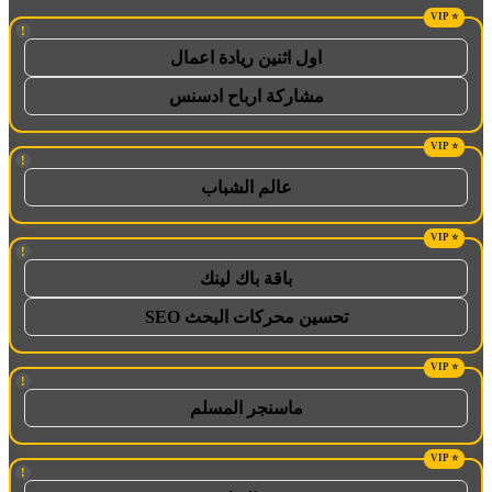
!
اول اثنين ريادة اعمال
مشاركة ارباح ادسنس
!
عالم الشباب
!
باقة باك لينك
تحسين محركات البحث SEO
!
ماسنجر المسلم
!