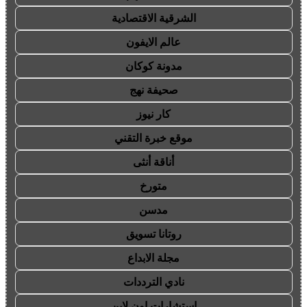
الشرقية الاقتصادية
عالم الايفون
مدونة كوكان
صحيفة نهج
كار نيوز
موقع خبرة التقني
أناقة أنثى
متورخ
مدسن
روتانا تسويق
مجلة الابداع
نادي الترددات
استشارات اون لاين