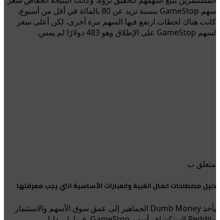
سهم GameStop بنسبة تزيد عن 80 بالمائة في أقل من أسبوع.
كانت هناك لحظات ارتفع فيها السهم مرة أخرى، لكن أعلى سعر
لسهم GameStop على الإطلاق وهو 483 دولارًا لم يمس.
متعلق ب
دليل مصطلحات المال الغبية والعبارات الأساسية التي يجب معرفتها
يأخذ Dumb Money الجماهير إلى عمق سوق الأسهم والاستثمار
وReddit لاستكشاف أسهم GameStop. فيما يلي دليل