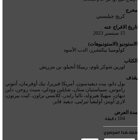
مخرج
كريج جيليسبي
تاريخ الافراج عنه
15 سبتمبر 2023
الاستوديو (الاستوديوهات)
كولومبيا بيكتشرز، الدب الأسود
الكتاب
لورين شوكر بلوم، ريبيكا أنجيلو، بن مزريش
يقذف
بول دانو، بيت ديفيدسون، أمريكا فيريرا، نيك أوفرمان، أنتوني
راموس، سيباستيان ستان، شايلين وودلي، سيث روجن، داين
ديهان، ميهيلا هيرولد، تاليا رايدر، كلانسي براون، كيت بيرتون،
لاري أوينز، أوليفيا ثيرلبي، ديفيد فابر.
مدة العرض
104 دقيقة
شارك هذا الموضوع: