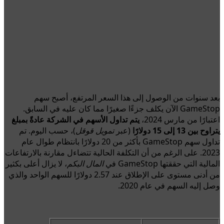
بعد سنوات من الوصول إلى هذا السعر المرتفع، أصبح سهم
GameStop الآن يكلف جزءًا صغيرًا مما كان عليه في السابق.
اعتبارًا من مارس 2024،
يتم تداول الأسهم في الشركة عادةً بمبلغ
يتراوح بين 13 إلى 15 دولارًا
(عبر
تمويل قوقل
)، حسب اليوم. تم
تداول سهم GameStop بأكثر من 20 دولارًا بانتظام طوال عام
2023. على الرغم من أن التكلفة الحالية تتضاءل مقارنة بالارتفاعات
المالية التي حققتها GameStop في
المال البكم
، لا يزال أعلى بكثير
من أدنى مستوى على الإطلاق عند 2.57 دولارًا للسهم الواحد والذي
وصل إليه السهم في عام 2020.