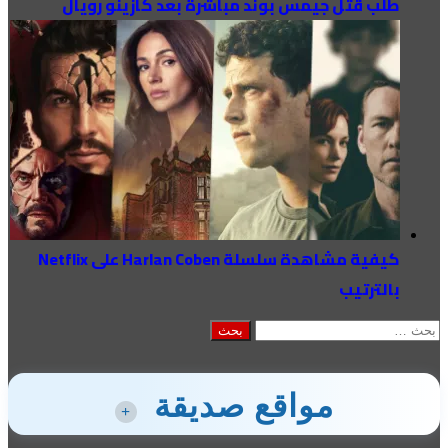
طلب قتل جيمس بوند مباشرة بعد كازينو رويال
كيفية مشاهدة سلسلة Harlan Coben على Netflix
بالترتيب
البحث
عن:
مواقع صديقة
+