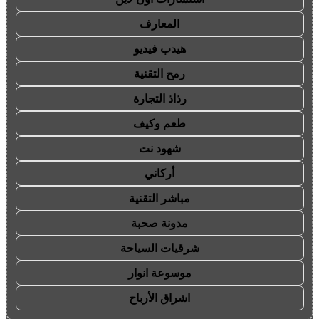
المعارف
هيدب فيديو
رمح التقنية
رذاذ التجارة
طعم وكيف
شهود نت
أركاني
مباشر التقنية
مدونة صحبة
شرقيات السياحة
موسوعة انوار
اشراق الأرباح