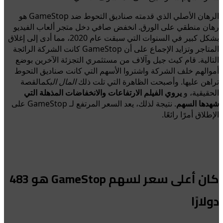
الرهان الأصلي الذي قدمته صناديق التحوط ضد GameStop هو
رهان منطقي على الورق. انخفض صافي دخل متجر ألعاب الفيديو
بشكل كبير في السنوات التي سبقت عام 2020، مما أدى إلى إغلاق
المتاجر وتزايد الإجماع على أن GameStop كانت الشركة الرائجة
التالية. قام كيث جيل وآلاف من مستثمري التجزئة الآخرين بوضع
أموالهم خلف الشركة واشتروا الأسهم التي كانت صناديق التحوط
تراهن عليها. وأصبحت الظاهرة التي تلت ذلك
المال البكم
القصة
الحقيقية، و
يروي الفيلم الارتفاعات والانخفاضات المذهلة التي
شهدها السهم
. نتيجة لذلك، يعد السعر المرتفع لـ GameStop على
الإطلاق أمرًا رائعًا.
كان أعلى سعر لسهم GameStop هو 483
دولارًا