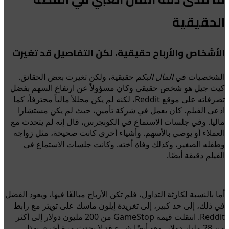
الحقيقية
الأشخاص والأرباح حقيقية، لكن التفاصيل قد تغيرت
الشخصيات في
المال البكم
حقيقية، ولكن تغيرت بعض الحقائق.
كيث جيل هو شخص حقيقي وكان مسؤولاً عن ارتفاع السهم بفضل
تصرفاته على موقع Reddit، لكنه لم يكن محللاً مالياً محترفاً، كما
ادعى الفيلم. كان يعمل في شركة تأمين، حيث لم يكن مستشارا
ماليا. وفي جلسات الاستماع في الكونجرس، قال إنه لم يتحدث مع
العملاء أو يوصي بالأسهم. وأشياء أخرى كانت صحيحة، مثل زواجه
وطفله الصغير، وكذلك وفاة أخته. وكانت جلسات الاستماع في
الفيلم دقيقة أيضًا.
أما بالنسبة لكارثة التداول، فلم تكن الأرباح مبالغًا فيها، ويعود الفضل
في ذلك، إلى حد كبير، إلى تغريدة إيلون ماسك على تويتر مع رابط
Reddit. انتقلت قيمة GameStop من 200 مليون دولار إلى أكثر
من 28 مليار دولار. وهو أيضًا شيء قد لا يحدث مرة أخرى بهذا