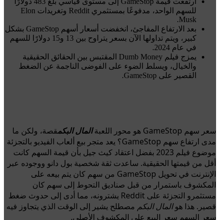
ارتفعت قيمة GameStop إلى مستوى قياسي بلغ 483 دولارًا
للسهم الواحد، مدفوعًا بمستثمري Reddit وتغريدات Elon
Musk.
بعد الارتفاع المفاجئ، انخفضت أسعار أسهم GameStop بشكل
كبير، ويتم تداولها الآن بسعر يتراوح بين 13 و15 دولارًا للسهم
في عام 2024.
يمزج فيلم Dumb Money المقتبس بين الحقائق الحقيقية
والخيال، ويسلط الضوء على الفوضى الناجمة عن الضغط
القصير على GameStop.
سعر سهم GameStop هو محور اللعبة
المال البكم
قصة، ولكن ما
مدى ارتفاع سهم GameStop؟ يعد متجر بيع ألعاب الفيديو بالتجزئة
موضوع فيلم 2023 بفضل اعتقاد كيث جيل بأن قيمة السهم كانت
أقل من قيمتها الحقيقية. ساعدت ثقة شخصية بول دانو ووجوده عبر
الإنترنت في تحويل GameStop من سهم كان يتم بيعه على
المكشوف باستمرار من قبل صناديق التحوط إلى سهم كان
مستثمرو التجزئة على Reddit يشترونه، مما أدى إلى حدوث ضغط
قصير. هذا هو
المال البكم
مصطلح يشير إلى الوقت الذي يتجاوز فيه
سعر السهم سعر البيع على المكشوف الأصلي.