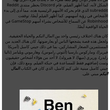
الشكل لأنه، كما أظهر الفيلم، قام Discord بحظر منتدى Reddit
subreddit الذي قام بحركة الأسهم الرئيسية هذه، مما أدى إلى بدء
الأشخاص في رؤية أسهمهم. كما أظهر الفيلم أيضًا، توقفت
Robinhood عن السماح للأشخاص بشراء أسهم GameStop في
الحياة الواقعية أيضًا.
كان هناك اختلاف رئيسي واحد بين
المال البكم
والحياة الحقيقية.
ولجعل هذه قصة يشجعها الناس أو يعارضونها، كان هناك العديد من
المستثمرين الصغار المشاركين، بما في ذلك جيني كامبل (أمريكا
فيريرا)، وماركوس بارسيا (أنتوني راموس)، وهارموني ويليامز (تاليا
رايدر)، وريري (ميها). لا هيرولد). لا أحد من هؤلاء أشخاص حقيقيون
وتمت إضافتهم فقط للمساعدة في حبكة الفيلم. ومع ذلك، فإن
جيني كامبل مبنية على كيم كامبل، الذي كان في الكتاب
المال
البكم
مبني على.