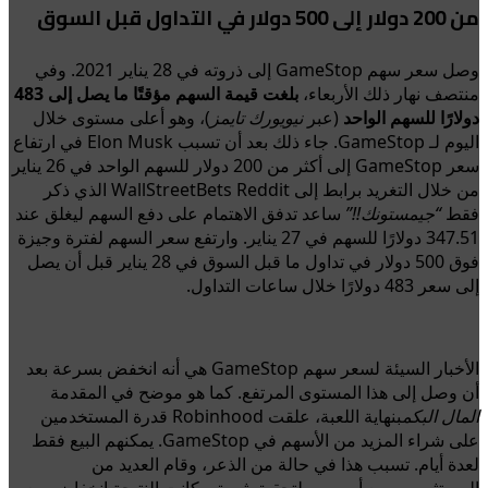
من 200 دولار إلى 500 دولار في التداول قبل السوق
وصل سعر سهم GameStop إلى ذروته في 28 يناير 2021. وفي
منتصف نهار ذلك الأربعاء،
بلغت قيمة السهم مؤقتًا ما يصل إلى 483
دولارًا للسهم الواحد
(عبر
نيويورك تايمز
)، وهو أعلى مستوى خلال
اليوم لـ GameStop. جاء ذلك بعد أن تسبب Elon Musk في ارتفاع
سعر GameStop إلى أكثر من 200 دولار للسهم الواحد في 26 يناير
من خلال التغريد برابط إلى WallStreetBets Reddit الذي ذكر
فقط
“جيمستونك!!”
ساعد تدفق الاهتمام على دفع السهم ليغلق عند
347.51 دولارًا للسهم في 27 يناير. وارتفع سعر السهم لفترة وجيزة
فوق 500 دولار في تداول ما قبل السوق في 28 يناير قبل أن يصل
إلى سعر 483 دولارًا خلال ساعات التداول.
الأخبار السيئة لسعر سهم GameStop هي أنه انخفض بسرعة بعد
أن وصل إلى هذا المستوى المرتفع. كما هو موضح في المقدمة
المال البكم
بنهاية اللعبة، علقت Robinhood قدرة المستخدمين
على شراء المزيد من الأسهم في GameStop. يمكنهم البيع فقط
لعدة أيام. تسبب هذا في حالة من الذعر، وقام العديد من
المستثمرين ببيع أسهمهم لتحقيق ثروة. وكانت النتيجة انخفاض سعر