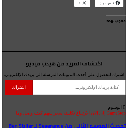
فيس بوك
X
معجب بهذه:
اكتشاف المزيد من هيدب فيديو
اشترك للحصول على أحدث التدوينات المرسلة إلى بريدك الإلكتروني.
كتابة بريدك الإلكتروني...
اشتراك
الوسوم
GameStop
إلى
الآن
الارتفاع
تكلفته
سعر
سهم
كيف
وصل
وما
تحديث الموسم الثاني من Severance لـ Ben Stiller