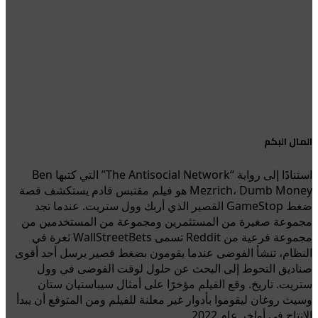
المال البكم
استنادًا إلى رواية “The Antisocial Network” التي كتبها Ben
Mezrich، Dumb Money هو فيلم مقتبس قادم يستكشف قصة
ضغط GameStop القصير الذي أربك وول ستريت. عندما تجد
مجموعة صغيرة من المستثمرين ومجموعة من المستخدمين من
مجموعة فرعية من Reddit تسمى WallStreetBets ثغرة في
النظام، تنشأ الفوضى عندما يقومون بضغط قصير يرسل أحد أقوى
صناديق التحوط إلى البحث عن حلول لوقت الفوضى في وول
ستريت. تاريخ. وقع الفيلم مؤخرًا على أمثال سيباستيان ستان
وسيث روغان ليقوموا بأدوار غير معلنة للفيلم ومن المتوقع أن يبدأ
الإنتاج في أواخر عام 2022.