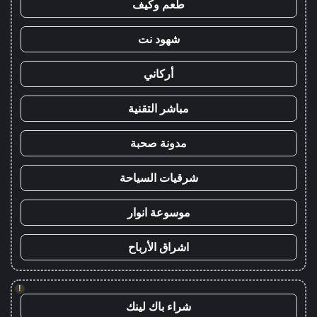
طعم وكيف
شهود نت
أركاني
مباشر التقنية
مدونة صحبة
شرقيات السياحة
موسوعة انوار
اشراق الأرباح
!
شراء باك لينك