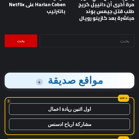
مرة أخرى أن دانييل كريج
Harlan Coben على Netflix
طلب قتل جيمس بوند
بالترتيب
مباشرة بعد كازينو رويال
البحث
عن:
مواقع صديقة
+
!
اول اثنين ريادة اعمال
مشاركة ارباح ادسنس