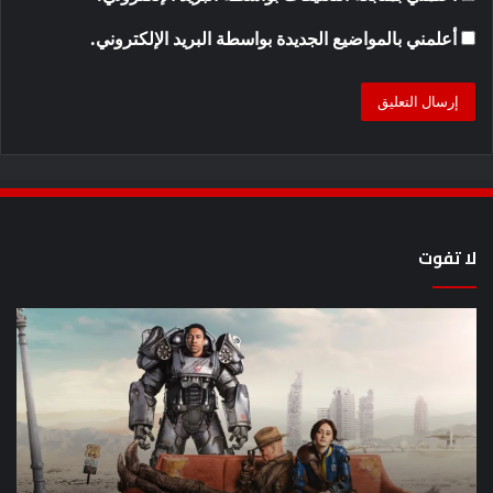
أعلمني بالمواضيع الجديدة بواسطة البريد الإلكتروني.
لا تفوت
8
أح
عروض
سل
خيال
an
علمي
وال
مذهلة
من
بصريًا
إص
تضع
me
معايير
eo