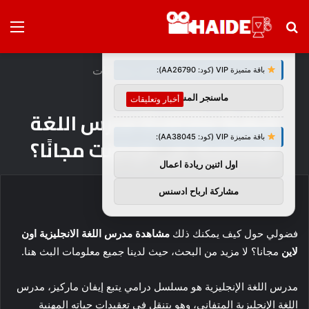
بحث
الق
×
توصيات :
عن
الرئيسية
/
أخبار وتعليقات
باقة متميزة VIP (كود: AA26790):
ماسنجر المسلم
أخبار وتعليقات
كيفية مشاهدة مدرس اللغة
باقة متميزة VIP (كود: AA38045):
الإنجليزية على الإنترنت مجانًا؟
اول اثنين ريادة اعمال
مشاركة ارباح ادسنس
فضولي حول كيف يمكنك ذلك
مشاهدة مدرس اللغة الانجليزية اون
لاين
مجانا؟ لا مزيد من البحث، حيث لدينا جميع معلومات البث هنا.
مدرس اللغة الإنجليزية هو مسلسل درامي يتبع إيفان ماركيز، مدرس
اللغة الإنجليزية المتفاني، وهو يتنقل في تعقيدات حياته المهنية