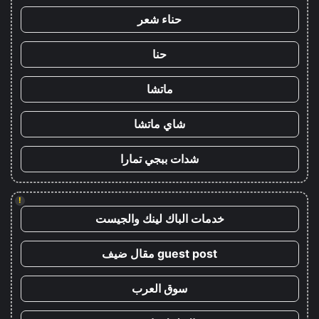
حناء شعر
حنا
ماتشا
شاي ماتشا
شدات ببجي تمارا
!
خدمات الباك لينك والجيست
guest post مقال ضيف
سوق العرب