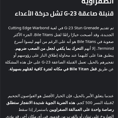
الصفراوية
قنبلة صاعقة G-23 تشل حركة الأعداء
تم تقديم G-23 Stun Grenade في لعبة Cutting Edge Warbond
الجديدة، وقد أصبحت خيارًا رائعًا لقتل Bile Titans. الجزء الأكثر
صعوبة في Bile Titans هو أنه على الرغم من أنهم ليسوا أسرع
Terminid، إلا أنهم
التحرك بما يكفي لجعل من الصعب ضربهم
.
ينطبق هذا على كليهما عند محاولة إطلاق النار على رؤوسهم أو
تفجيرهم بالحيل. تعمل القنبلة الصاعقة G-23 على حل هذه المشكلة
عن طريق
قفل Bile Titan في مكانه لفترة كافية لقتلهم بسهولة
.
عندما يتعلق الأمر بالحيل، فإن الخيار الأفضل هو
الغواصون الجحيم
2
قنبلة النسر 500 كجم.
هذه الضربة الجوية شديدة الانفجار ستطلق
رصاصة واحدة على العمالقة الصفراويين
باستمرار إذا سقط
الصاروخ على تيتان أو بالقرب من قدميه. في أي مكان آخر، قد يؤدي