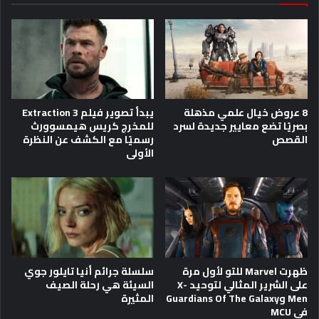
8 عروض خيال علمي مذهلة
يبدأ تصوير فيلم Extraction 3
بصريًا تضع معايير جديدة لسرد
للمخرج كريس هيمسوورث
القصص
رسميًا مع الكشف عن النظرة
الأولى
ظهرت Marvel للتو لأول مرة
سلسلة جرائم أنيا تايلور جوي
على الشرير المثالي لتوحيد X-
السيئة هي رحلة الصيف
Men وGuardians Of The Galaxy
المثيرة
في MCU