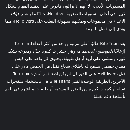
المستويات الأدنى، إلا أنهم لا يزالون قادرين على تعقيد المهام بشكل
كبير. في أعلى مستويات الصعوبة، Helldive، غالبًا ما ينتشر هؤلاء
الأعداء في مجموعات ويمكنهم بسهولة التغلب على Helldivers، مما
يؤدي إلى فشل المهمة.
يعد Bile Titan حاليًا أعلى مرتبة وواحد من أكثر أعداء Terminid
إزعاجًا
الغواصون الجحيم 2
، وهي حشرات كبيرة جدًا، ومدرعة بشكل
كبير، وتمشي على أربع أرجل طويلة. يحتوي كل واحد على كيس
معدي حمضي يسمح له بإطلاق شعاع ثقيل من الحمض قادر على
قتل Helldivers على الفور إن لم يكن إضعافهم أمام Terminids
الآخرين. الطريقة الوحيدة لقتل Bile Titans هي باستخدام متفجرات
ثقيلة أو كميات كبيرة من الضرر المستمر أو طلقات مباشرة في الفم
بأسلحة دعم ثقيلة.