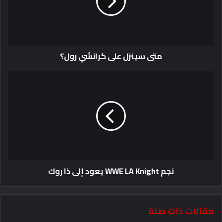
متى سينزل على كرانشي رول؟
نجم WWE LA Knight يعود إلى ذا روك
مقالات ذات صلة