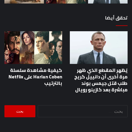
تحقق أيضا
يُظهر المقطع الذي ظهر
كيفية مشاهدة سلسلة
مرة أخرى أن دانييل كريج
Harlan Coben على Netflix
طلب قتل جيمس بوند
بالترتيب
مباشرة بعد كازينو رويال
البحث
عن: