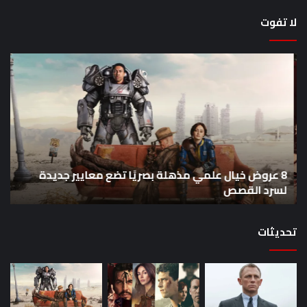
لا تفوت
8
أح
عروض
سل
خيال
an
علمي
وال
مذهلة
من
بصريًا
إص
تضع
me
معايير
eo
8 عروض خيال علمي مذهلة بصريًا تضع معايير جديدة
جديدة
هذا
لسرد القصص
ه
لسرد
الأ
القصص
تحديثات