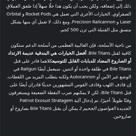
ذلك إلى إضعافه، ولكن يجب أن يكون هذا حلًا سهلاً إذا صُعق العملاق
الصفراوي. الخيارات الأخرى التي تعمل هي Rocket Pods و Orbital
Laser و Precision Railcannon. ومع ذلك، لا تعمل أي منها بشكل
متسق مثل القنبلة التي تزن 500 كجم.
من ناحية الأسلحة، فإن الغالبية العظمى من أسلحة الدعم ستكون
كافية لقتل Bile Titans.
أفضل الخيارات هي البندقية عديمة الارتداد
أو الصاروخ المضاد للدبابات القابل للتوسيع
كلاهما قادر على قتل
Bile Titans في طلقة واحدة أو اثنتين. سيعمل أيضًا Railgun في
الوضع غير الآمن أو Autocannon ولكنه يتطلب المزيد من اللقطات.
إن قاذف اللهب وقاذف القوس المشهورين حديثًا قادران أيضًا على
قتل Bile Titans، لكن لا يمكنهم ضرب النقطة الضعيفة ويستغرقون
وقتًا طويلاً. أخيرًا، تم إدخال آلية Patriot Exosuit Stratagem
الجديدة
الغواصون الجحيم 2
يمكن أن يقتل Bile Titans بصاروخ أو
صاروخين.