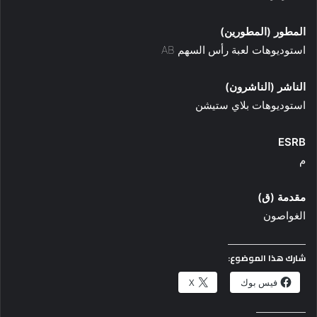
المطور (المطورين)
استوديوهات لعبة رأس السهم AB
الناشر (الناشرون)
استوديوهات بلاي ستيشن
ESRB
م
مقدمة (ق)
الغواصون
شارك هذا الموضوع:
فيس بوك
X