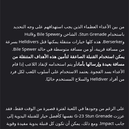
من بين الأعداء العظماء الذين يجب استهدافهم على وجه التحديد
باستخدام Stun Grenade، الشاحن وBile Spewer وHulk
وBerserker. هذه كلها خيارات متنقلة يمكنها قتل Helldivers بسرعة
من مسافة قريبة، أو من مسافة متوسطة في حالة Bile Spewer.
يمكن استخدام القنبلة الصاعقة لتأمين هذه الأهداف المتنقلة من
مسافة بعيدة وإرسالها بأمان
أو يتم استخدامه لإنقاذ اللاعب إذا قام
الأعداء بسد الفجوة. يعتمد الاستخدام على أسلوب اللعب لكل فرد
من أفراد Helldiver والسلاح المستخدم حاليًا.
على الرغم من وجودها في اللعبة لفترة قصيرة من الوقت فقط، فقد
عززت G-23 Stun Grenade نفسها كأفضل خيار للقنبلة اليدوية إلى
جانب Impact. ومع ذلك، يمكن أن تكون كل قنبلة يدوية مفيدة وقوية