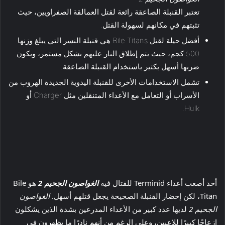
تعتبر القنبلة الصاعقة رائعة لقتل العمالقة الصفراويين، حيث
تثبتهم في مكانهم لسهولة القتل.
أفضل حيلة لقتل Bile Titans هي قنبلة النسر التي يبلغ وزنها
500 كجم، حيث يتم إطلاق النار عليهم بشكل مستمر، ويكون
ضربها أسهل بكثير باستخدام القنبلة الصاعقة.
تشمل الاستخدامات الأخرى للقنبلة اليدوية الجديدة الهروب من
الأسراب أو التعامل مع الأعداء المتنقلين مثل Charger أو
Hulk.
أحد أصعب أعداء Terminid للقتال فيه
الغواصون الجحيم 2
هو Bile
Titan، لكن إحضار القنبلة الصحيحة يجعل قتلهم أسهل.
الغواصون
الجحيم 2
لديها عدد كبير من الأعداء المدرعين بشدة الذين يشكلون
إزعاجًا كبيرًا للاعبين، وعلى الرغم من أنهم نادرًا ما يظهرون في