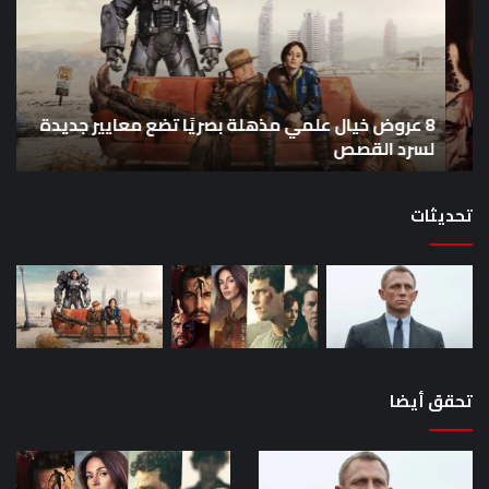
علمي
وال
مذهلة
من
بصريًا
إص
تضع
me
معايير
eo
8 عروض خيال علمي مذهلة بصريًا تضع معايير جديدة
جديدة
هذا
لسرد القصص
ه
لسرد
الأ
القصص
تحديثات
تحقق أيضا