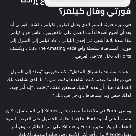
فورتي وفال كيلمر؟
في ميزة حديثة للنسر الذي يعمل كتكريم لكيلمر ، كشف فورتي أنه
بعد أن أصبح أصدقاء أثناء العمل على ماكجروبر ، عاش هو و كيلمر
معًا لمدة ثلاثة أشهر. في إحدى الليالي ، عاد كيلمر إلى المنزل إلى
فورتي لمشاهدة سلسلة واقع CBS The Amazing Race ، ويكشف
Forte أنه دخل Val في العرض.
“اعتدت مشاهدة السباق المذهل” ، كتب فورتي. “وعاد إلى المنزل
في مرحلة ما عندما كنت أشاهدها وكنت مثل ،” ما الذي تشاهده تلك
القمامة؟ هيا ، أن هذه الأشياء ستعفن عقلك “. قلت ، “إنه أمر جيد.
لذلك جلس وبدأ يشاهدها ، ودخل في ذلك “.
ومضى Forte في ملاحظة أنه بعد دخول Kilmer إلى المسلسل ، كان
مصمماً على أنه و Forte بحاجة لمحاولة الحصول على العرض. لسوء
الحظ ، لم يكن مديرو Forte و Kilmer على متن الطائرة ، وهو أمر
يقول Forte لا يزال أحد أكبر الأسف في حياته المهنية بأكملها.