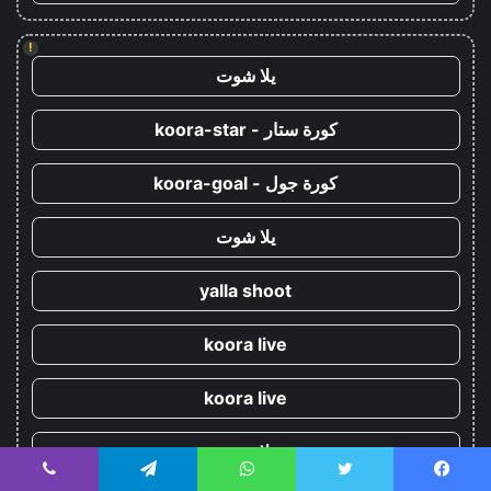
!
يلا شوت
كورة ستار - koora-star
كورة جول - koora-goal
يلا شوت
yalla shoot
koora live
koora live
يلا شوت
يسبوك
تويتر
واتساب
تيلقرام
ڤايبر