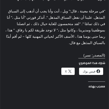
“في مرحلة معينة ، قال:” ويل ، أنت وأنا يجب أن أذهب إلى السباق
المذهل. علينا أن نفعل السباق المذهل “. أتذكر فورتي “أنا مثل ،” أنا
في ذلك تمامًا “. “لقد متحمسون للغاية حيال ذلك ، ثم اتصلنا
بموظفينا ومديرينا ، وكانوا مثل ،” لا توجد طريقة لكم يا رفاق. ” هذا ،
ربما حتى يومنا هذا ، الأسف الأكبر لحياتي المهنية كلها – لم أقم أبدًا
بالسباق المذهل مع فال.
(المصدر: نسر)
شارك هذا الموضوع:
فيس بوك
X
معجب بهذه: