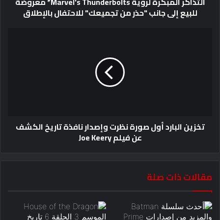
التذاكر المبكرة لرؤية Marvel's Thunderbolts* معروضة
للبيع إلى جانب "حذر من تجميعك" للاحتفال بالإطلاق
تخزين البارد أول صورة نظرت وإصدار نافذة تاريخ الكشف
عن فيلم Joe Keery
مقالات ذات صلة