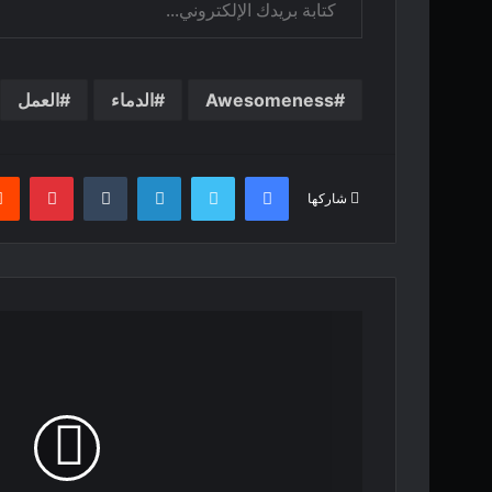
Awesomeness
الدماء
العمل
فيسبوك
تويتر
لينكدإن
بينت
شاركها