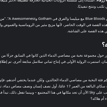
 زرقاء
، استنادًا إلى سلسلة الروايات الخيالية الخارقة للطبيعة الأكثر مبي
وقال والترز في بي
هذه القصة في الوقت الحاضر، لأنها مزيج مثير من الرومانسية والغموض والت
؟
Blue Blo لأول مرة في عام 2006، وتتمحور حول مجموعة نخبة من مصاصي الدماء الذين كانوا في السا
ان. استمرت الرواية الأولى في إنتاج ثماني سلاسل متابعة أخرى. تم إطلاق 
نيويورك سرًا لحكم فئة النخبة من مصاصي الدماء الخالدين. ولكن عندما يختفي أحدهم،
شريرة من مصاصي الدماء. “وسط هذه الفوضى، تواجه سكاي البالغة من العمر 17 عامً
أم هلاكه؟