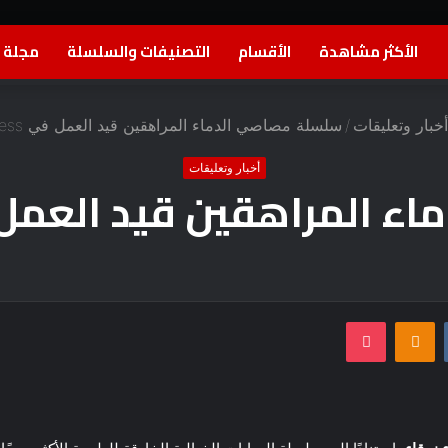
الأكثر مشاهدة
الأقسام
التصنيفات والسلسلة
مجلة ا
أخبار وتعليقات
/
سلسلة مصاصي الدماء المراهقين قيد العمل في Awesomeness
أخبار وتعليقات
مراهقين قيد العمل في meness
بوكيت
Odnoklassniki