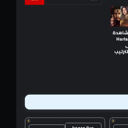
عن:
شاهدة
لة Harlan
لى
!
!