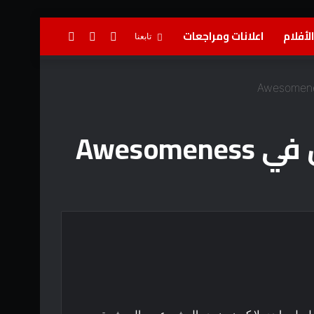
لأفلام
اعلانات ومراجعات
تسجيل
إضافة
بحث
تابعنا
الدخول
عمود
عن
جانبي
Aweso