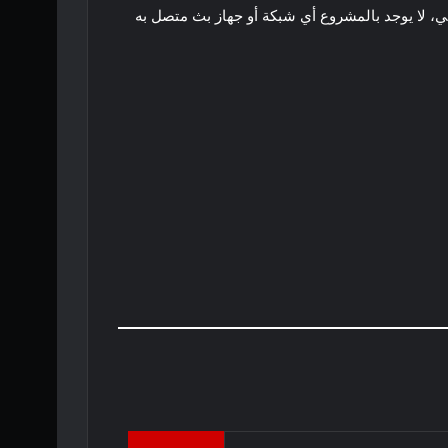
Richard Aba وKatie Newman Krandel وEllen Goldsmith-Vein. في الوقت الحالي، لا يوجد بالمشروع أي شبكة أو جهاز بث متصل به