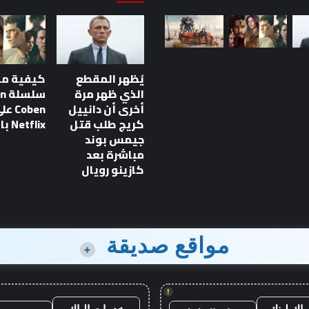
يُظهر المقطع
كيفية م
الذي ظهر مرة
سلس
قطع الذي ظهر مرة
أخرى أن دانييل
Coben ع
نييل كريج طلب قتل
كريج طلب قتل
Netflix بالترتيب
 مباشرة بعد كازينو
جيمس بوند
مباشرة بعد
كازينو رويال
مواقع صديقة
+
!