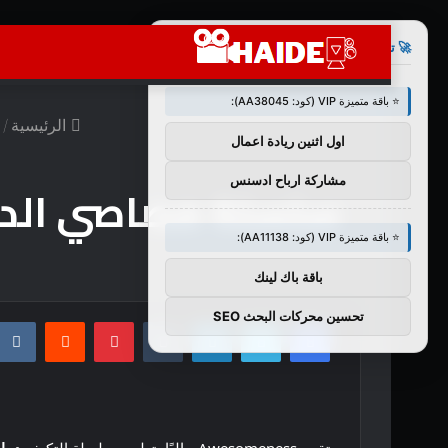
×
🚀 توصيات :
⭐ باقة متميزة VIP (كود: AA38045):
الرئيسية
/
اول اثنين ريادة اعمال
مشاركة ارباح ادسنس
سلسلة مصاصي الدماء ال
⭐ باقة متميزة VIP (كود: AA11138):
باقة باك لينك
تحسين محركات البحث SEO
فيسبوك
تويتر
لينكدإن
بينتيريست