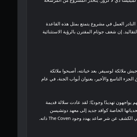
عًا لميليسا دي لا كروز. ينحدر المشروع من المرشحة
ان: “يسعدني أن أبعث الحياة في فيلم Blue Bloods مع ميليسا والفرق في Gotham وA Awesomeness”. “من النادر العمل في مشروع يتمتع بمثل هذه القاعدة
قاليد. إن شغف جوثام المقترن بالرؤية الاستثنائية
بق جزءًا من جيش ملائكة لوسيفر. بعد خيانته، أصبحوا ملائكة
الجزء التاسع والأخير، بعنوان أبواب الجنة، في عام
 فإنهم يواجهون تهديدًا وجوديًا: لقد عادت سلالة قديمة
ا، أول نصف إنسان ونصف مصاص دماء، تحدياتها الخاصة كوافد جديد إلى معهد دوتشيسن
المرموق. بعد نفيها سابقًا من جماعة Blue Bloods، يجب على Sky الآن أن تجد مكانها في هذا المجتمع – وبينما تفعل ذلك، تبدأ في الكشف عن شر صاعد يهدد وجود The Coven ذاته.