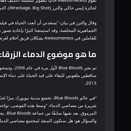
تقوم Awesomeness حاليًا بتطوير سلسلة التكيف
دماء
لجائزة إيمي جاكي والترز (Wreckage، Big Shot)، التي تكتب وتنتج تنفيذيًا.
الجماهيرية المخلصة، وقد استمتعنا كثيرًا بإعادة تصور 
للعاملين في Awesomeness يشكلان فريق أحلام لعرض هذه القصة على الشاشة.
ما هو موضوع الدماء الزرقاء
تم نشر ods
ساقطين ملعونين للبقاء على قيد الحياة على دماء الإنس
2013.
“في عالم Blue Bloods، تخضع مدينة 
والسؤال هو: هل ستكون المنقذ لمجتمع مصاصي الدماء 