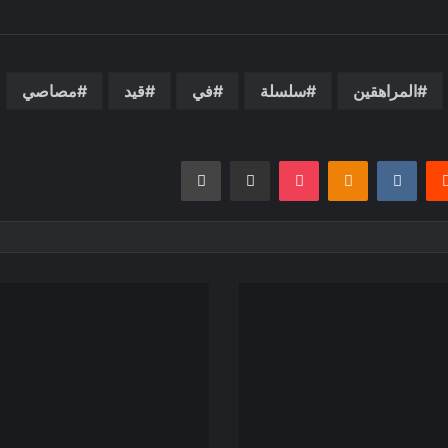
المراهقين
سلسلة
في
قيد
مصاصي
يريست
بوكيت
Odnoklassniki
مشاركة عبر البريد
طباعة