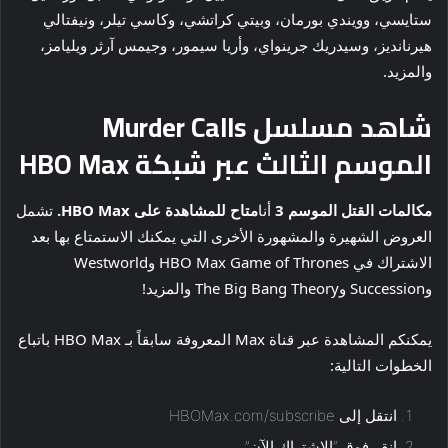
ستايسي، وويندي بورمان، وبيتي كراتشي، وكاسي تيلر، ونيفتالي
هيرنانديز، وسيدريك جرينواي، وأريا سيمور، وجيمس آرثر ويليامز،
والمزيد.
شاهد مسلسل Murder Calls
الموسم الثالث عبر شبكة HBO Max
مكالمات القتل الموسم 3
أنا
متاح للمشاهدة على HBO Max.
تشمل
العروض الشهيرة والمشهورة الأخرى التي يمكنك الاستمتاع بها بعد
الاشتراك في HBO Max Game of Thrones وWestworld
وSuccession وThe Big Bang Theory والمزيد!
يمكنكم المشاهدة عبر قناة Max المعروفة سابقاً بـ HBO Max باتباع
الخطوات التالية:
انتقل إلى HBOMax.com/subscribe
انقر فوق “الاشتراك الآن”