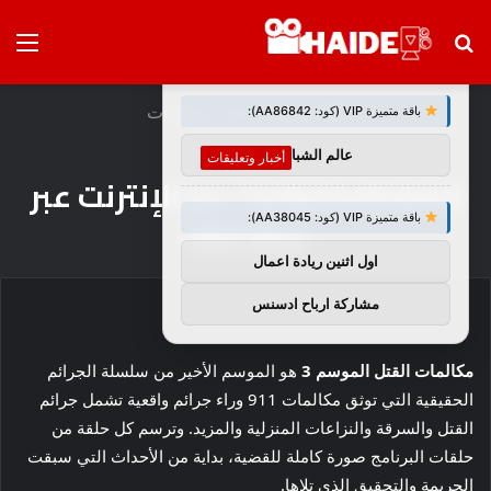
بحث
الق
×
توصيات :
عن
الرئيسية
/
أخبار وتعليقات
باقة متميزة VIP (كود: AA86842):
عالم الشباب
أخبار وتعليقات
المشاهدة والبث عبر الإنترنت عبر
باقة متميزة VIP (كود: AA38045):
HBO Max
اول اثنين ريادة اعمال
مشاركة ارباح ادسنس
مكالمات القتل الموسم 3
هو الموسم الأخير من سلسلة الجرائم
الحقيقية التي توثق مكالمات 911 وراء جرائم واقعية تشمل جرائم
القتل والسرقة والنزاعات المنزلية والمزيد. وترسم كل حلقة من
حلقات البرنامج صورة كاملة للقضية، بداية من الأحداث التي سبقت
الجريمة والتحقيق الذي تلاها.