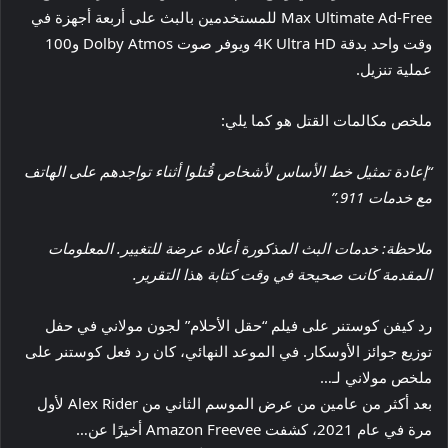
Max Ultimate Ad-Free للمستخدمين بالبث على أربعة أجهزة في
وقت واحد بدقة 4K Ultra HD ويوفر صوت Dolby Atmos و100
عملية تنزيل.
ملخص مكالمات القتل هو كما يلي:
“إعادة تمثيل خط الأساس لأشخاص قُتلوا أثناء تواجدهم على الهاتف
مع خدمات 911.”
ملاحظة: خدمات البث المذكورة أعلاه عرضة للتغيير. المعلومات
المقدمة كانت صحيحة في وقت كتابة هذا التقرير.
رد كيفن كوستنر على فيلم “حقل الأحلام” لجون مولاني في حفل
توزيع جوائز الأوسكار. في الموعد النهائي، كان رد فعل كوستنر على
ملخص مولاني لـ…
بعد أكثر من عامين من عرض الموسم الثاني من Alex Rider لأول
مرة في عام 2021، كشفت Amazon Freevee أخيرًا عن…