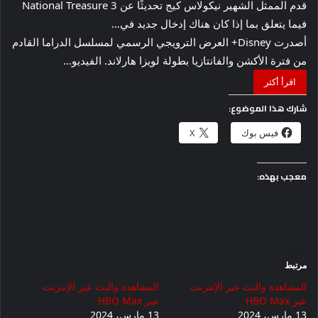
قدم الممثل الشهير نيكولاس كيج تحديثًا عن National Treasure 3
فيما يتعلق بما إذا كان هناك إدخال جديد في…
أصدرت Disney+ العرض الترويجي الرسمي لمسلسل الدراما القادم
من فترة الأكشن والفانتازيا بطولة لويزا هارلاند. الفيديو…
اقرأ أكثر
شارك هذا الموضوع:
فيس بوك
X
معجب بهذه:
مرتبط
المشاهدة والبث عبر الإنترنت
المشاهدة والبث عبر الإنترنت
عبر HBO Max
عبر HBO Max
13 مارس، 2024
13 مارس، 2024