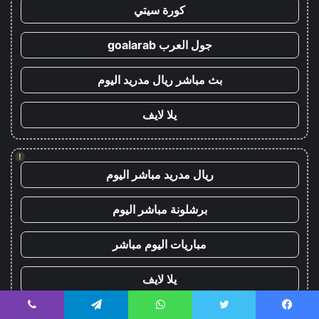
كورة سيتي
جول العرب goalarab
بث مباشر ريال مدريد اليوم
يلا لايف
!
ريال مدريد مباشر اليوم
برشلونة مباشر اليوم
مباريات اليوم مباشر
يلا لايف
yalla live
يسبوك
تويتر
واتساب
تيلقرام
ڤايبر