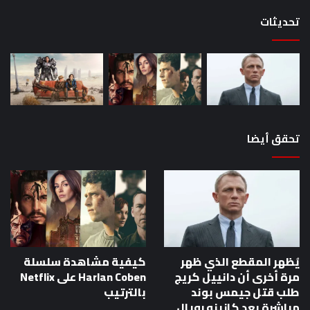
جيمس
تحديثات
بوند
مباشرة
بعد
كازينو
رويال
تحقق أيضا
يُظهر المقطع الذي ظهر
كيفية مشاهدة سلسلة
مرة أخرى أن دانييل كريج
Harlan Coben على Netflix
طلب قتل جيمس بوند
بالترتيب
مباشرة بعد كازينو رويال