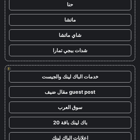
حنا
ماتشا
شاي ماتشا
شدات ببجي تمارا
!
خدمات الباك لينك والجيست
guest post مقال ضيف
سوق العرب
باك لينك باقة 20
اعلانات الباك لينك