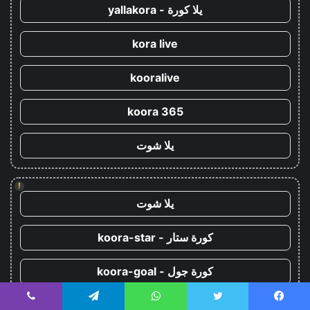
يلا كورة - yallakora
kora live
kooralive
koora 365
يلا شوت
!
يلا شوت
كورة ستار - koora-star
كورة جول - koora-goal
يلا شوت
يسبوك
تويتر
واتساب
تيلقرام
ڤايبر