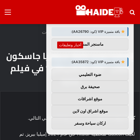
بحث
الق
×
توصيات :
عن
الرئيسية
/
أخبار وتعليقات
باقة متميزة VIP (كود: AA26790):
ماسنجر المسلم
أخبار وتعليقات
إميليا بيريز كارلا سوفيا جاسكون
باقة متميزة VIP (كود: AA35872):
للعب “الله والشيطان” في فيلم
ضوء التعليمي
جديد
صحيفة برق
موقع اشراقات
موقع اشراق اون لاين
كارلا سوفيا جاسكون
وجدت مشروعها السينمائي التالي.
اركان سياحة وسفر
لعبت Gascón شخصية Titular في عام 2024 إميليا بيريز. تم