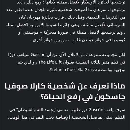
ترشيحها لجائزة الأوسكار لأفضل ممثلة لأدائها ؛ ومع ذلك ، بعد
ترشيحها ، سرعان ما أصبحت شخصية مثيرة للجدل عندما ظهر عدد
من التغريدات القديمة. وقبل ذلك ، فازت بجائزة مهرجان كان
السينمائي لأفضل ممثلة ، وهي جائزة السينما الأوروبية لأفضل ممثلة
، وتم ترشيحها لأفضل ممثلة في صورة متحركة – موسيقي أو
كوميديا ​​في جوائز غولدن غلوب ، من بين جوائز أخرى.
لكل مجموعة متنوعة ، تم الإعلان الآن عن أن Gascón سيلعب دورًا
في فيلم مثير للثلاثة النفسية بعنوان The Life Lift ، والذي يتم
توجيهه بواسطة Stefania Rossella Grassi.
ماذا نعرف عن شخصية كارلا صوفيا
جاسكون في رفع الحياة؟
سوف يلعب Gascón دور طبيب نفسي “يجسد الله والشيطان” في
الفيلم. تبقى تفاصيل الشخصية الإضافية تحت اللف في هذا الوقت.