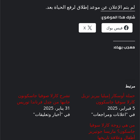
لم يتم الإعلان عن موعد إطلاق لرفع الحياة بعد.
شارك هذا الموضوع:
فيس بوك
X
معجب بهذه:
مرتبط
حملة أوسكار إميليا بيريز تزيل
تشرح كارلا صوفيا جاسكونون
كارلا سوفيا جاسكوون
جانبها من جدل فرناندا توريس
5 فبراير، 2025
31 يناير، 2025
في "اعلانات ومراجعات"
في "أخبار وتعليقات"
من هي زوجة كارلا سوفيا
جاسكون؟ ماريسا جوتيريز
أطفال وعلاقة تاريخها