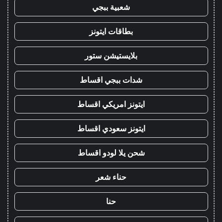
شعبية ببجي
بطاقات ايتونز
بلايستيشن ستور
شدات ببجي اقساط
ايتونز امريكي اقساط
ايتونز سعودي اقساط
شحن يلا لودو اقساط
حناء شعر
حنا