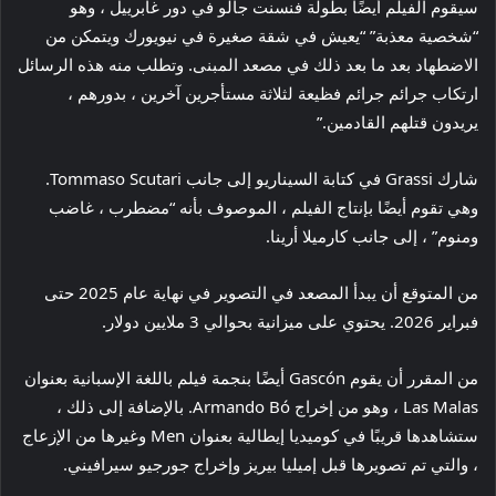
سيقوم الفيلم أيضًا بطولة فنسنت جالو في دور غابرييل ، وهو
“شخصية معذبة” “يعيش في شقة صغيرة في نيويورك ويتمكن من
الاضطهاد بعد ما بعد ذلك في مصعد المبنى. وتطلب منه هذه الرسائل
ارتكاب جرائم جرائم فظيعة لثلاثة مستأجرين آخرين ، بدورهم ،
يريدون قتلهم القادمين.”
شارك Grassi في كتابة السيناريو إلى جانب Tommaso Scutari.
وهي تقوم أيضًا بإنتاج الفيلم ، الموصوف بأنه “مضطرب ، غاضب
ومنوم” ، إلى جانب كارميلا أرينا.
من المتوقع أن يبدأ المصعد في التصوير في نهاية عام 2025 حتى
فبراير 2026. يحتوي على ميزانية بحوالي 3 ملايين دولار.
من المقرر أن يقوم Gascón أيضًا بنجمة فيلم باللغة الإسبانية بعنوان
Las Malas ، وهو من إخراج Armando Bó. بالإضافة إلى ذلك ،
ستشاهدها قريبًا في كوميديا ​​إيطالية بعنوان Men وغيرها من الإزعاج
، والتي تم تصويرها قبل إميليا بيريز وإخراج جورجيو سيرافيني.