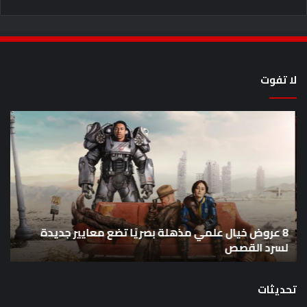
لا تفوت
8
أح
عروض
سل
خيال
an
علمي
وال
مذهلة
من
بصريًا
إص
تضع
me
معايير
eo
8 عروض خيال علمي مذهلة بصريًا تضع معايير جديدة
جديدة
هذا
لسرد القصص
ه
لسرد
الأ
القصص
تحديثات