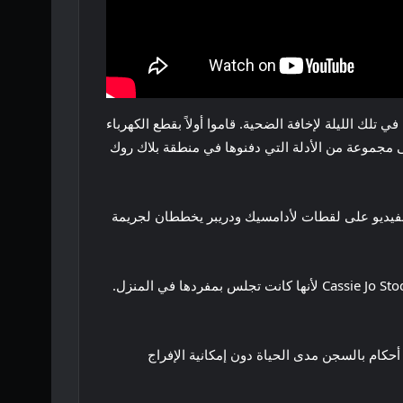
ادعى دريبر أنه وأدامسيك عادا إلى المنزل في تلك الليلة لإخافة الضحية. قاموا أولاً بقطع الكهرباء
 دريبر ضباط إنفاذ القانون إلى مجموعة من الأدلة التي دفنوها في منطقة بلاك روك
الفيديو على لقطات لأدامسيك ودريبر يخططان لجريمة
لكل أوكسجين، كلاهما ارتكب الجريمة بعد أن استلهم الفيلم من فيلم Scream. لقد أرادوا إنشاء نسختهم الواقعية واستهدفوا Cassie Jo Stoddart لأنها كانت تجلس بمفردها في المنزل.
ن وأُدينا في محاكمتين منفصلتين في العام التالي في عام 2007. وأعقب إدانتهما أحكام بالسجن مدى الحياة دون إمكانية الإفراج