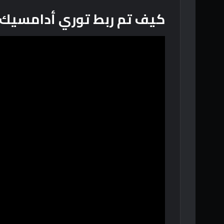
كيف تم ربط توري أدامسيك و