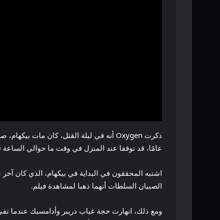
عامًا، قد توقفا عند المنزل في وقت ما حوالي الساعة 8:20 مساءً للتسكع. شاهد الأولاد اقتل بيل: المجلد 2 وغادروا الساعة 9:30 مساءً
اشتبه المحققون في البداية في بيكهام، الذي كان آخر
الصبيان السلطات أنهما ذهبا لمشاهدة فيلم.
ومع ذلك، انهارت حجة غياب دريبر وأدامسيك عندما نفى 