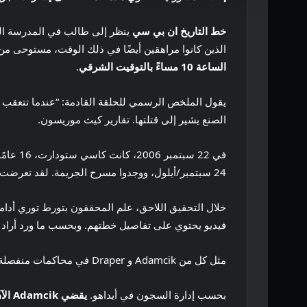
خط التاريخ ان بي سي
ينظر إلى طالب في المدرسة الث
الذين كانوا مراهقين أيضًا في ذلك الوقت، مستوحى من فيلم Scream. سيتم عرض هذه الحلقة القادمة بعنوان “Secret in Black Rock Canyon
الساعة 10 مساءً بالتوقيت الشرقي
.
الصنع يشير إلى قتلتها. تقارير كيث موريسون.
في 22 
24 سبتمبر/أيلول، ووجدوا مسرح الجريمة. لقد تعرضت للطعن 29 مرة على الأقل، بحسب وكالة أسوشييتد برس نيوز.
خلال التحقيق اللاحق، علم المحققون بتورط توري أدامس
فيديو يحتوي على تفاصيل خطتهم. وبحسب ما ورد أراد الثنائي تقليد فيلم Scream وإنشاء نسخته ال
مثل كل من Adamcik و Draper في محاكمات منفصلة وحوكموا كبالغين، مما أدى إلى إدانات. وحكم على القتلة المدانين بالسجن مدى الحياة دون إمكانية الإفراج المشروط.
بحسب إدارة السجون في أيداهو.
يقضي Adamcik الآن بعض الوقت في مركز ساجوارو الإصلاحي في أريزونا