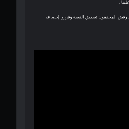
كل. رفض المحققون تصديق القصة وقرروا إخضاعه