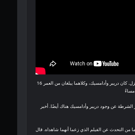
ذكرت Oxygen أنه في ليلة القتل، كان مات بيكهام، صديق كاسي جو ستودارت، وبريان دريبر وتوري أدامسيك، موجودين في المنزل. كان دريبر وأدامسيك، وكلاهما يبلغان من العمر 16
الشرطة عن وجود دريبر وأدامسيك هناك أيضًا. أخبر
ا من التحدث عن الفيلم الذي زعما أنهما شاهداه. قال