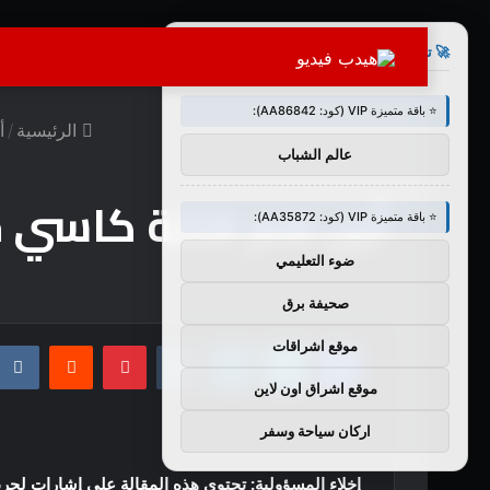
×
🚀 توصيات :
⭐ باقة متميزة VIP (كود: AA86842):
الرئيسية
/
أ
عالم الشباب
أين هم قتلة كاسي جو
⭐ باقة متميزة VIP (كود: AA35872):
ضوء التعليمي
صحيفة برق
فيسبوك
تويتر
لينكدإن
بينتيريست
موقع اشراقات
موقع اشراق اون لاين
اركان سياحة وسفر
إخلاء المسؤولية: تحتوي هذه المقالة على إشارات لجريم