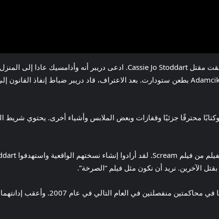
ذكر Casetext أن Brian Draper روى الأحداث التي سبقت مقتل Cassie Jo Stoddart. 
وارتدوا أقنعة لإخفاء هويتهم. تصاعدت الأمور عندما بدأ Adamcik بطعن ستودارت. بعد الاعتراف، قاد
ابًا محترقًا جزئيًا وقفازات وبعض الملابس وأشياء أخرى. يحتوي شريط 
ل الآخرين. نريد أن نكون مثل فيلم “الصرخة”.
حوكم كل من توري أدامسيك وبريان دريبر كبالغي