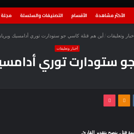
الأكثر مشاهدة
الأقسام
التصنيفات والسلسلة
مجلة ا
خبار وتعليقات
/
أين هم قتلة كاسي جو ستودارت توري أدامسيك وبريان 
أخبار وتعليقات
 ستودارت توري أدامسيك 
بوكيت
Odnoklassniki
ة قتل. ينصح بتقدير القارئ.