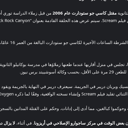
انوية
مقتل كاسي جو ستودارت عام 2006
من قبل زملاء الدراسة توري أد
The ” لأول مرة
يقول الملخص الرس
سبتمبر 2006، كانت كاسي ستودارت، 16 عامًا، تجلس في منزل أقاربها عندما طعنها زملاؤها في مدرسة 
يك وبريان دريبر في الجريمة. سيعترف دريبر في النهاية بالجريمة ويقود 
واقعية، وفقًا لما ذكره Oxygen.
. في أثناء،
لا يزال د