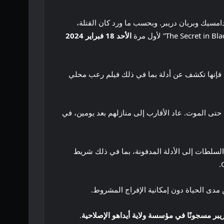
امسيك وبريان دريبر. وبحسب ما ورد كان القتلة،
الأحد 18 فبراير 2024
مي للحلقة القادمة: “عندما تتعقب الشرطة الساعات الأخيرة لكاسي جو ستودارت البالغة من العمر 16 عامًا، فإنها تكشف عن أدلة بما في ذلك فيلم رعب محلي
بوكاتيلو الثانوية حتى الموت. عاد الأقارب إلى منازلهم بعد يومين، في
السلطات إلى الأدلة المدفونة، بما في ذلك شريط
ريبر مسجونًا في مؤسسة ولاية أيداهو الإصلاحية
.