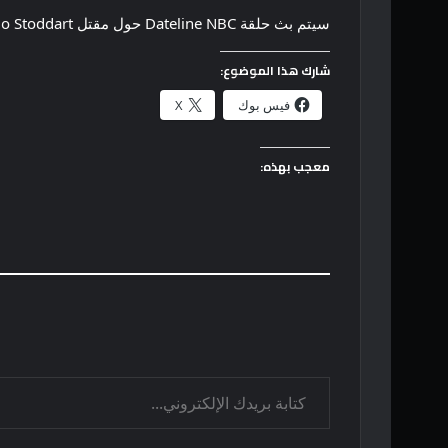
سيتم بث حلقة Dateline NBC حول مقتل Cassie Jo Stoddart يوم الأحد 18 فبراير.
شارك هذا الموضوع:
فيس بوك
X
معجب بهذه:
كتابة بريدك الإلكتروني...