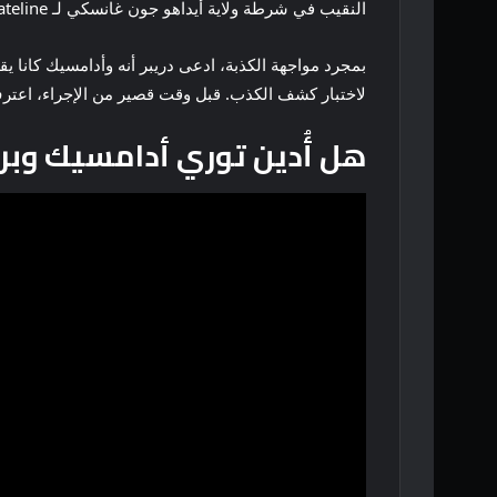
النقيب في شرطة ولاية أيداهو جون غانسكي لـ Dateline سابقًا: “لقد كانوا يكذبون علينا. والآن علينا أن نعرف لماذا كانوا يكذبون علينا”.
بمجرد مواجهة الكذبة، ادعى دريبر أنه وأدامسيك كانا
لاختبار كشف الكذب. قبل وقت قصير من الإجراء، اعترف
هل أُدين توري أدامسيك وبر