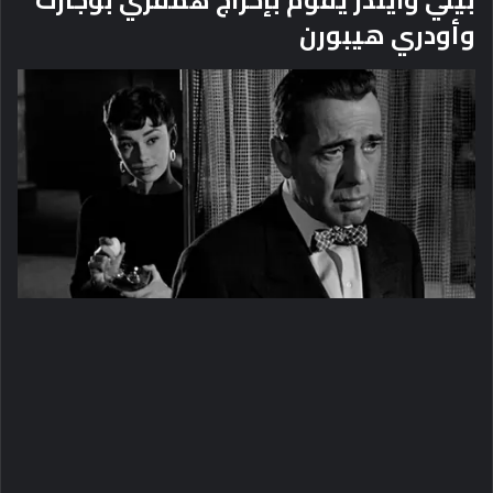
وأودري هيبورن