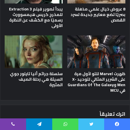
8 عروض خيال علمي مذهلة
يبدأ تصوير فيلم Extraction 3
بصريًا تضع معايير جديدة لسرد
للمخرج كريس هيمسوورث
القصص
رسميًا مع الكشف عن النظرة
الأولى
ظهرت Marvel للتو لأول مرة
سلسلة جرائم أنيا تايلور جوي
على الشرير المثالي لتوحيد X-
السيئة هي رحلة الصيف
Men وGuardians Of The Galaxy
المثيرة
في MCU
اترك تعليقاً
يسبوك
تويتر
واتساب
تيلقرام
ڤايبر