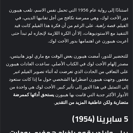
استنادًا إلى رواية عام 1956 التي تحمل نفس الاسم، تلعب هيبورن
دور الأخت لوك، وهي ممرضة تكافح من أجل تفانيها الديني، في
الفيلم.
قصة راهبة
. على الرغم من أن فكرة هذا الفيلم كانت قيد
التنفيذ مع الاستوديوهات، إلا أن الكرة اللازمة لإنجازه لم تبدأ حتى
أعربت هيبورن عن اهتمامها بدور الأخت لوك.
للتحضير للدور، أمضت هيبورن بعض الوقت مع ماري لويز هابيتس،
مصدر إلهام الأخت لوك في الكتاب الأصلي. ساعدت العادات هيبورن
على التعافي من الحادث الذي تعرضت له أثناء تصوير الفيلم
غير
مغفور.
وجهت هيبورن اضطرابها الشخصي حول ما إذا كانت ستعود
إلى التمثيل في هذا الدور إلى تأثير كبير. الأخت لوك هي واحدة من
الأدوار الأكثر جدية التي قامت بها هيبورن
يستحق أدائها كممرضة
متضاربة ولكن عاطفية المزيد من التقدير
.
5
سابرينا (1954)
بيلي وايلدر يقوم بإخراج همفري بوجارت