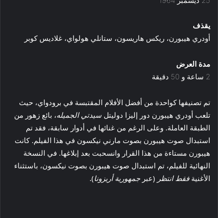
25 ديسمبر 1964
يقذف
أودري هيبورن، ريكس هاريسون، ستانلي هولواي، غلاديس كوبر
مدة العرض
2 ساعة و 50 دقيقة
تم تصنيفها كواحدة من أفضل الأفلام المقتبسة في برودواي، حيث
تلعب أودري هيبورن دور إليزا دوليتل
سيدتي الجميله
، بائع زهور من
الطبقة العاملة. وعلى الرغم من غنائها في أدوار سابقة، فقد تم
استبدال صوت هيبورن بصوت مارني نيكسون في هذا الفيلم. كانت
هيبورن مستاءة من هذا القرار وانسحبت بعد إبلاغها. في النسخة
النهائية للفيلم، تم استبدال صوت هيبورن بصوت نيكسون، باستثناء
الأغنية
فقط انتظر
(عبر
جمهورية أريزونا
).