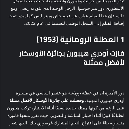
تبدو الكيمياء بين جرانت وهيبورن واضحة معًا، حيث يلعب الممثل
الأسطوري دور بيتر جوشوا، الرجل الوحيد الذي يثق به ريجي. ومع
ذلك، فإن هذا الفيلم عبارة عن فيلم خائن وبيتر ليس كما يبدو. تمت
إضافة الفيلم إلى السجل الوطني للسينما في عام 2022.
1
العطلة الرومانية (1953)
فازت أودري هيبورن بجائزة الأوسكار
لأفضل ممثلة
دور الأميرة آن في
عطلة رومانية
هو عنصر أساسي في مسيرة
أودري هيبورن المهنية،
وحصلت على جائزة الأوسكار لأفضل ممثلة
.
على الرغم من كونها ممثلة جديدة نسبيًا أثناء الاختبار، تركت هيبورن
انطباعًا كبيرًا أثناء اختبار الشاشة والتصوير، حيث تقرر منحها فاتورة
متساوية بناءً على اقتراح النجم المشارك غريغوري بيك، الذي شعر