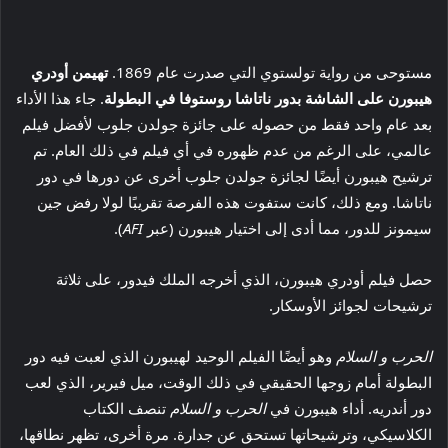
مستوحى من رواية تولستوي التي صدرت عام 1869.
تهيمن أودري
هيبورن على الشاشة بدور ناتاشا روستوفا في البطولة
. جاء هذا الأداء
بعد عام واحد فقط من حصوله على جائزة جولدن جلوب لأفضل فيلم
عالمي، على الرغم من عدم ظهوره في أي فيلم في ذلك العام. تم
ترشيح هيبورن أيضًا لجائزة جولدن جلوب أخرى عن دورها في دور
ناتاشا. ومع ذلك، كانت ستفوت هذه الفرصة تقريبًا لولا رفض جين
سيمونز للدور، مما أدى إلى اختيار هيبورن (عبر
AFI
).
حصل فيلم أودري هيبورن، الذي أخرجه الملك فيدور، على ثلاثة
ترشيحات لجوائز الأوسكار.
الحرب و السلام
وهو أيضًا الفيلم الوحيد لهيبورن الذي لعبت فيه دور
البطولة أمام زوجها الحقيقي في ذلك الوقت، ميل فيرير، الذي لعب
دور أندريه. أداء هيبورن في
الحرب و السلام
تنصف الكتاب
الكلاسيكي، وترشيحاتها تستحق عن جدارة. مرة أخرى، تظهر نطاقها،