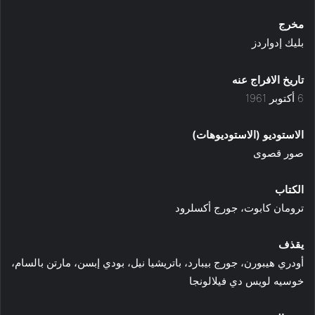
مخرج
بليك إدواردز
تاريخ الافراج عنه
6 أكتوبر 1961
الاستوديو (الاستوديوهات)
صور قصوى
الكتاب
ترومان كابوت، جورج أكسلرود
يقذف
أودري هيبورن، جورج بيبارد، باتريشيا نيل، بودي إبسن، مارتن بالسام،
خوسيه لويس دي فيلالونجا