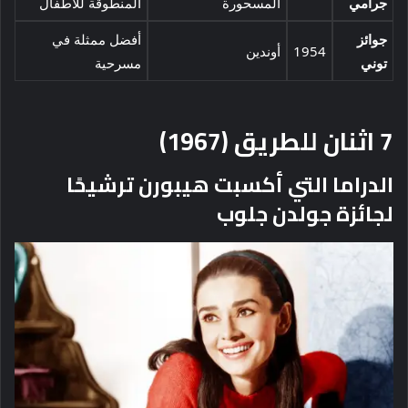
جرامي
المسحورة
المنطوقة للأطفال
جوائز
أفضل ممثلة في
1954
أوندين
توني
مسرحية
7
اثنان للطريق (1967)
الدراما التي أكسبت هيبورن ترشيحًا
لجائزة جولدن جلوب