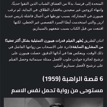
المتحدة إلى فرنسا، بدءًا من العشاق الشباب الذين التقوا حديثًا،
وانتهاء كزوجين غير سعيدين يناقشان الطلاق. في البداية، لم ترغب
هيبورن في المشاركة، بسبب تورطها في أعمال فاشلة
باريس عندما
ازيز,
والتي استخدمت أيضًا السرد القصصي غير الخطي، لكنها
اقتنعت من قبل الكتاب بسبب شغفهم بالسيناريو.
اثنان للطريق
يُظهر الفيلم قدرات هيبورن التمثيلية بشكل أكثر تعقيدًا
من المشاريع السابقة
قادرة على الانسحاب من زواجها الفاشل في
ذلك الوقت. وينعكس هذا في أدائها الدقيق. حصلت هيبورن على
ترشيح لجائزة جولدن جلوب لأفضل ممثلة سينمائية وحصل الفيلم
على ترشيح لأفضل سيناريو أصلي.
6
قصة الراهبة (1959)
مستوحى من رواية تحمل نفس الاسم