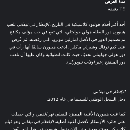
مدة العرض
115 دقيقة
أحد أكثر أفلام هوليود كلاسيكية في التاريخ،
الإفطار في تيفاني
تلعب
هيبورن دور البطلة هولي جوليتلي، التي تقع في حب مؤلف مكافح.
تم تصميم الدور في الأصل لمارلين مونرو، التي رفضته، ثم عُرض
على كيم نوفاك وشيرلي ماكلين. ادعت هيبورن سابقًا أنها رأت في
دور هولي جوليتلي تحديًا، حيث كانت انطوائية وكان عليها أن تلعب
دور المنفتح (عبر
اوقات نيويورك
).
الإفطار في تيفاني
دخل السجل الوطني للسينما في عام 2012.
كما غنت هيبورن الأغنية المميزة للفيلم،
نهر القمر،
والتي حصلت
على جائزة الأوسكار لأفضل أغنية أصلية.
الإفطار في تيفاني
وهو فيلم
كلاسيكي ومؤثر بعمق حتى الآن بفضل هيبورن في هذا الدور.
يُعد