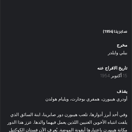
سابرينا (1954)
مخرج
بيلي وايلدر
تاريخ الافراج عنه
15 أكتوبر 1954
يقذف
أودري هيبورن، همفري بوجارت، ويليام هولدن
وفي أحد أبرز أدوارها، تلعب هيبورن دور صابرينا، ابنة السائق الذي
يلفت انتباه الأخوين الغنيين اللذين يعمل فيهما والدها. عزز هذا الدور
مكانة هيبورن باعتبارها أيقونة الموضة. يُعرف الآن فستان الكوكتيل