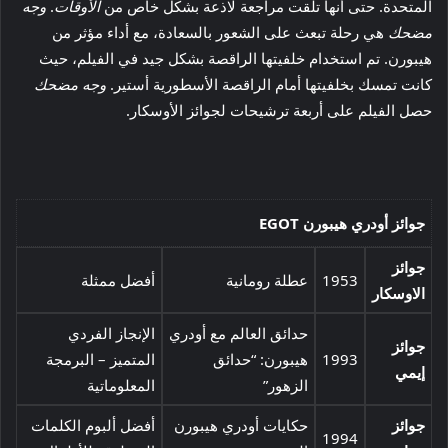
المتحدة. حتى أنها تلقت مراجعة لاذعة بشكل خاص من
الأوقات
.
وجه
مضحك
هي رحلة تبعث على الشعور بالسعادة، مع أداء مؤثر من
هيبورن. تم استخدام خلفيتها الراقصة بشكل جيد في الفيلم، حيث
كانت تمسك بخلفيتها أمام الراقصة الأسطورية أستير.
وجه مضحك
حصل الفيلم على أربعة ترشيحات لجوائز الأوسكار.
جوائز أودري هيبورن EGOT
جوائز
1953
عطلة رومانية
أفضل ممثلة
الاوسكار
حدائق العالم مع أودري
الإنجاز الفردي
جوائز
1993
هيبورن: “حدائق
المتميز – البرمجة
إيمي
الزهور”
المعلوماتية
جوائز
حكايات أودري هيبورن
أفضل ألبوم الكلمات
1994