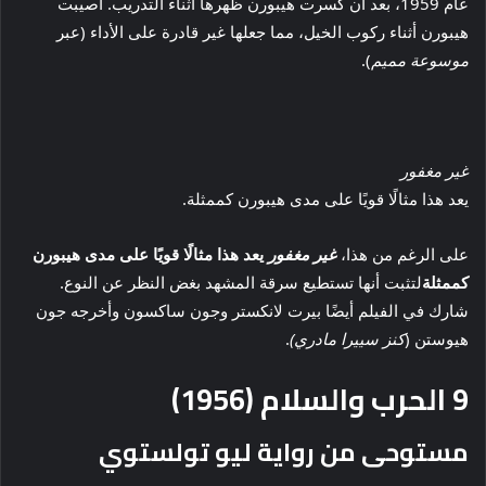
عام 1959، بعد أن كسرت هيبورن ظهرها أثناء التدريب. أصيبت
هيبورن أثناء ركوب الخيل، مما جعلها غير قادرة على الأداء (عبر
موسوعة مميم
).
غير مغفور
يعد هذا مثالًا قويًا على مدى هيبورن كممثلة.
على الرغم من هذا،
غير مغفور
يعد هذا مثالًا قويًا على مدى هيبورن
كممثلة
لتثبت أنها تستطيع سرقة المشهد بغض النظر عن النوع.
شارك في الفيلم أيضًا بيرت لانكستر وجون ساكسون وأخرجه جون
هيوستن (
كنز سييرا مادري)
.
9
الحرب والسلام (1956)
مستوحى من رواية ليو تولستوي