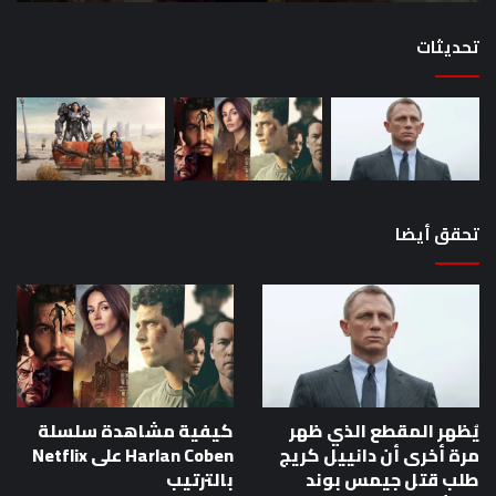
القصص
تحديثات
تحقق أيضا
يُظهر المقطع الذي ظهر
كيفية مشاهدة سلسلة
مرة أخرى أن دانييل كريج
Harlan Coben على Netflix
طلب قتل جيمس بوند
بالترتيب