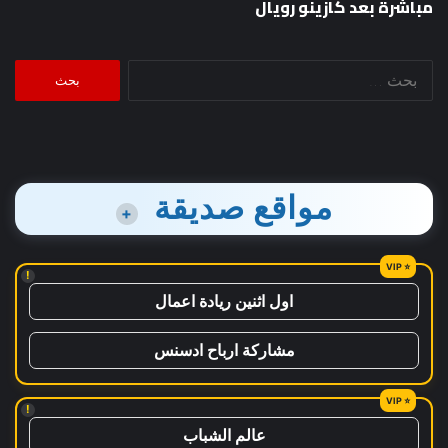
مباشرة بعد كازينو رويال
البحث
عن:
مواقع صديقة
+
!
اول اثنين ريادة اعمال
مشاركة ارباح ادسنس
!
عالم الشباب