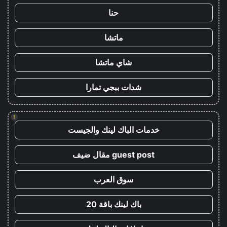
حنا
ماتشا
شاي ماتشا
شدات ببجي تمارا
!
خدمات الباك لينك والجيست
guest post مقال ضيف
سوق العرب
باك لينك باقة 20