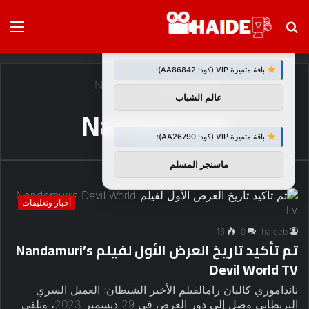
بحث
الق
×
توصيات :
عن
باقة متميزة VIP (كود: AA86842):
الرئيسية
/
Nandamuris
عالم الشباب
Nandamuris
باقة متميزة VIP (كود: AA26790):
ماسنجر المسلم
أخبار وتعليقات
16
0
haideb
تم تأكيد تاريخ العرض الأول لفيلم Nandamuri’s
Devil World TV
نانداموري كاليان رامالفيلم الأخير الشيطان: العميل السري
البريطاني وصل إلى دور العرض في 29 ديسمبر 2023، وتلقى