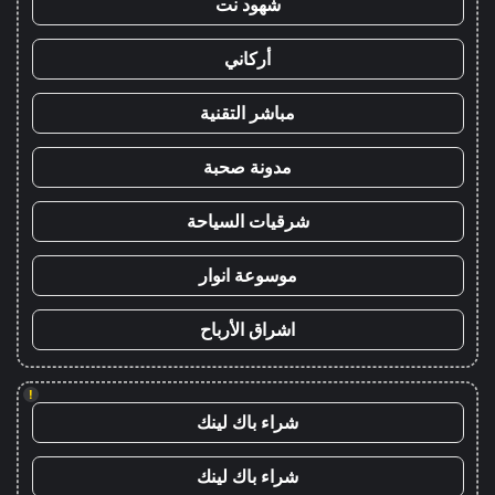
شهود نت
أركاني
مباشر التقنية
مدونة صحبة
شرقيات السياحة
موسوعة انوار
اشراق الأرباح
!
شراء باك لينك
شراء باك لينك