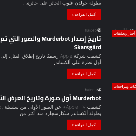
بطولة جولدن غلوب الحائز على جائزة…
أكمل القراءة »
haideb
أخبار وتعليقات
Skarsgård
كشفت شركة Apple رسميًا تاريخ إطلاق 
أول نظرة على ألكساندر…
أكمل القراءة »
انات ومراجعات
haideb
Murderbot أول صورة وتاريخ العرض الأول
بطولة ألكساندر سكارسجارد منذ أكثر من…
أكمل القراءة »