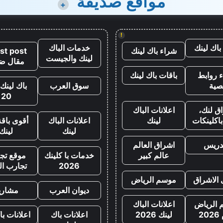
مواقع صديقة
+
!
باك لينك
خدمات الباك
شراء باك لينك
st post
لينك والجيست
مقال ض
 روابط
باقات باك لينك
صية
سوق العرب
باك لينك 
20
ق لنك،
اعلانات الباك
اكلينكات
لينك
اعلانات الباك
أقوى باقة
لينك
لينك
تدريس
اشراق العالم
عالم كبير
خدمات با كلينك
موقع تجا
2026
تجارب ال
 الاشراق
موسم الرياض
ديوان العرب
مشاري
الرياض
اعلانات الباك
20
لينك 2026
اعلانات باك
اعلانات با