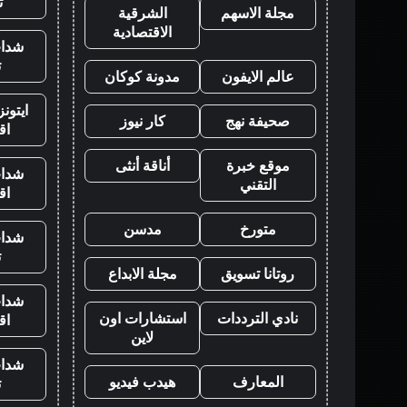
ت
مجلة الاسهم
الشرقية
الاقتصادية
شدات
ت
عالم الايفون
مدونة كوكان
ايتون
صحيفة نهج
كار نيوز
اق
موقع خبرة
أناقة أنثى
شدات
التقني
اق
متورخ
مدسن
شدات
ت
روتانا تسويق
مجلة الابداع
شدات
نادي الترددات
استشارات اون
اق
لاين
شدات
المعارف
هيدب فيديو
ت