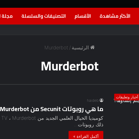
الأكثر مشاهدة
الأقسام
التصنيفات والسلسلة
مجلة ا
الرئيسية
/
Murderbot
Murderbot
أخبار وتعليقات
haideb
ما هي روبوتات Secunit من Murderbot وكيف يتم إنشاؤها؟
ذلك روبوتات…
أكمل القراءة »