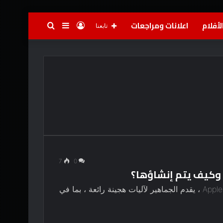
لأفلام
اعلانات ومراجعات
تسجيل
إضافة
بحث
تابعنا
الدخول
عمود
عن
جانبي
7
0
كوميديا ​​الخيال العلمي الجديد من Apple TV ، Murderbot ، يقدم الجماهير لآليات هجينة رائعة ، بما في