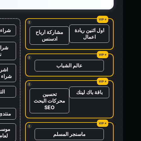
!
شراء 
اول اثنين ريادة
مشاركة ارباح
اعمال
ادسنس
شراء
ن
!
عالم الشباب
اشرا
شراء ب
!
ال
باقة باك لينك
تحسين
محركات البحث
SEO
منتدى
!
موسم 
ماسنجر المسلم
لعام 26