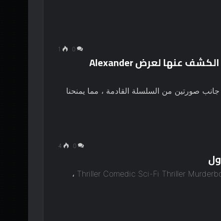
1
0
تاريخ إصدار Murderbot والصور التي تم الكشف عنها لعرض Alexander
القتل، إلى جانب صورتين من السلسلة القادمة ، مما يمنحنا
4
0
كشفت Apple TV+ عن الصور الأولى من سلسلة Thriller Comedic Sci-Fi Thriller Murderbot ،