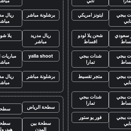
مارا
تابي
مباشر
 ببجي
ايتونز امريكي
برشلونة مباشر
ريال مد
ابي
مباشر
ز سعودي
شحن يلا لودو
ريال مدريد
يلا شو
ساط
اقساط
مباشر
 ببجي
شدات ببجي
yalla shoot
مباريات ا
ساط
تمارا
مباشر
 ببجي
متجر تقسيط
برشلونة مباشر
ريال مد
ابي
مباشر
 ببجي
شدات ببجي
ساط
تمارا
سطحة الرياض
سطحه
 ببجي
فور يو ستور
سطحة بين
سطحة
ابي
المدن
هيدرول