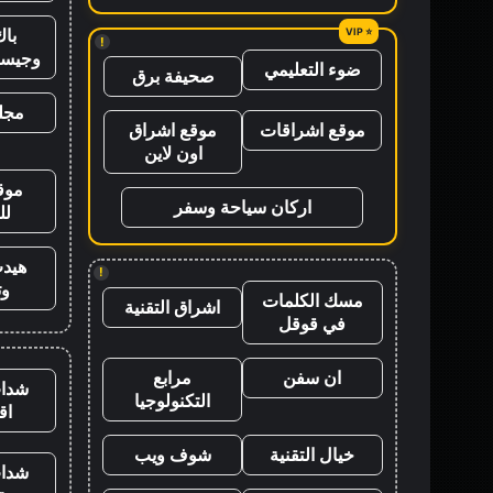
باك
!
وجيس
ضوء التعليمي
صحيفة برق
مجلة
موقع اشراقات
موقع اشراق
اون لاين
موق
اركان سياحة وسفر
لل
هيد
!
وت
مسك الكلمات
اشراق التقنية
في قوقل
ان سفن
مرابع
شدات
التكنولوجيا
اق
خيال التقنية
شوف ويب
شدات