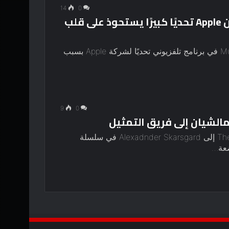
14
0
يواجه برنامج Murderbot التلفزيوني من Apple تحديًا كبيرًا يستحوذ على قلب
ملخص يشكل تكييف السرد الاستبطاني لـ Murderbot في برنامج تلفزيوني تحديًا لشركة Apple بسبب
9
0
ينضم David Dastmalchian من The Suicide Squad إلى Alexadnder Skarsgard في سلسلة