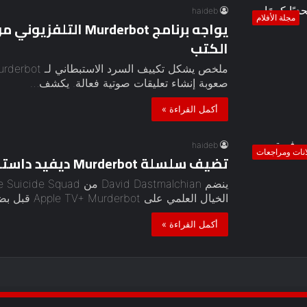
haideb
مجلة الأفلام
الكتب
صعوبة إنشاء تعليقات صوتية فعالة. يكشف…
أكمل القراءة »
haideb
انات ومراجعات
تضيف سلسلة Murderbot ديفيد داستمالشيان إلى فريق التمثيل
الخيال العلمي على Apple TV+ Murderbot قبل بضعة…
أكمل القراءة »