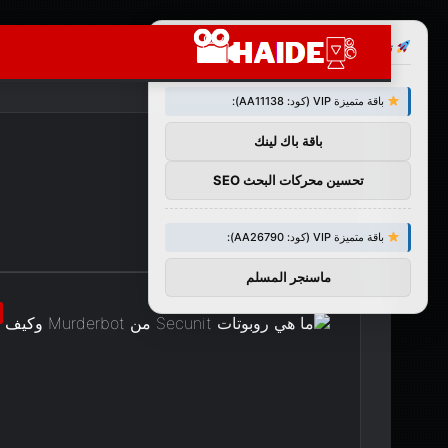
×
توصيات :
باقة متميزة VIP (كود: AA11138):
باقة باك لينك
تحسين محركات البحث SEO
باقة متميزة VIP (كود: AA26790):
ماسنجر المسلم