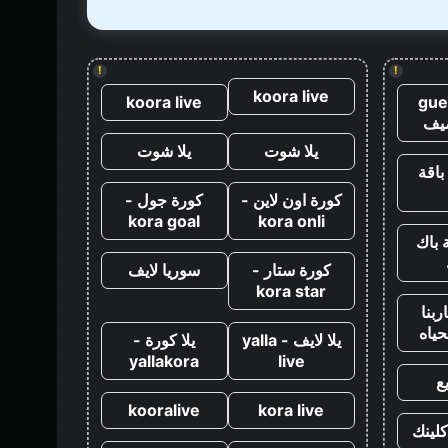
رويال
!
!
koora live
koora live
gue
يف
يلا شوت
يلا شوت
باقة
كورة اون لاين -
كورة جول -
kora goal
kora onli
 باك
كورة ستار -
سوريا لايف
kora star
ربنا
حياه
يلا لايف - yalla
يلا كورة -
yallakora
live
ع
kooralive
kora live
كلينك