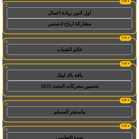
!
اول اثنين ريادة اعمال
مشاركة ارباح ادسنس
!
عالم الشباب
!
باقة باك لينك
تحسين محركات البحث SEO
!
ماسنجر المسلم
!
ضوء التعليمي