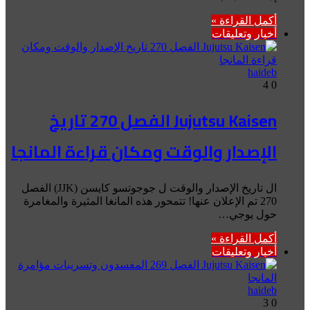
أكمل القراءة »
أخبار وتعليقات
haideb
4
0
Jujutsu Kaisen الفصل 270 تاريخ
الإصدار والوقت ومكان قراءة المانجا
ال تاريخ الإصدار والوقت ل جوجوتسو كايسن (JJK) الفصل
270 تم الإعلان عنها! تتمحور هذه المانغا المثيرة والمغامرة
حول يوجي…
أكمل القراءة »
أخبار وتعليقات
haideb
3
0