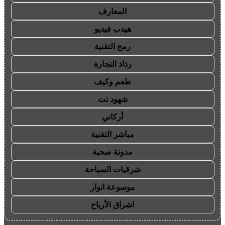
المعارف
هيدب فيديو
رمح التقنية
رذاذ التجارة
طعم وكيف
شهود نت
أركاني
مباشر التقنية
مدونة صحبة
شرقيات السياحة
موسوعة انوار
اشراق الأرباح