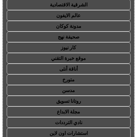
الشرقية الاقتصادية
عالم الايفون
مدونة كوكان
صحيفة نهج
كار نيوز
موقع خبرة التقني
أناقة أنثى
متورخ
مدسن
روتانا تسويق
مجلة الابداع
نادي الترددات
استشارات اون لاين