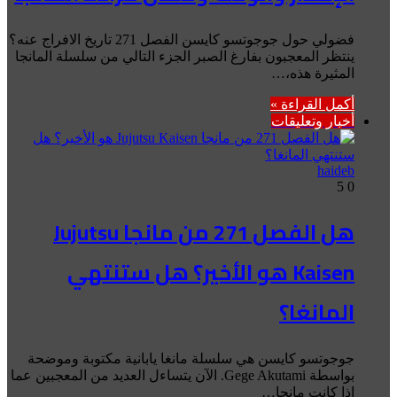
فضولي حول جوجوتسو كايسن الفصل 271 تاريخ الافراج عنه؟
ينتظر المعجبون بفارغ الصبر الجزء التالي من سلسلة المانجا
المثيرة هذه،…
أكمل القراءة »
أخبار وتعليقات
haideb
5
0
هل الفصل 271 من مانجا Jujutsu
Kaisen هو الأخير؟ هل ستنتهي
المانغا؟
جوجوتسو كايسن هي سلسلة مانغا يابانية مكتوبة وموضحة
بواسطة Gege Akutami. الآن يتساءل العديد من المعجبين عما
إذا كانت مانجا…