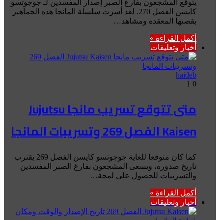
يتوقع المشجعون بفارغ الصبر إصدار المفسدين لـ جوجوتسو
كايسن الفصل 270. لقد أسرت سلسلة المانجا هذه الجماهير
بقصتها المعقدة ومشاهد…
أكمل القراءة »
أخبار وتعليقات
haideb
1
0
متى تتوقع تسريب مانجا Jujutsu
Kaisen الفصل 269 وتسريبات المانجا
كما كان متوقعا للغاية جوجوتسو كايسن الفصل 269 يقترب
تاريخ صدوره، ويسعى المشجعون بفارغ الصبر المفسدين
والتسريبات للحصول على لمحة…
أكمل القراءة »
أخبار وتعليقات