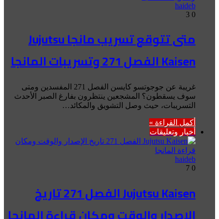
haideb
3
0
متى تتوقع تسريب مانجا Jujutsu
Kaisen الفصل 271 وتسريبات المانجا
غريبة عن جوجوتسو كايسن الفصل 271 المفسدين ومتى
سوف يسقطون؟ المشجعين ينتظرون بفارغ الصبر الأحدث
التسريبات، حيث وصل التشويق والمكائد…
أكمل القراءة »
أخبار وتعليقات
haideb
7
0
Jujutsu Kaisen الفصل 271 تاريخ
الإصدار والوقت ومكان قراءة المانجا