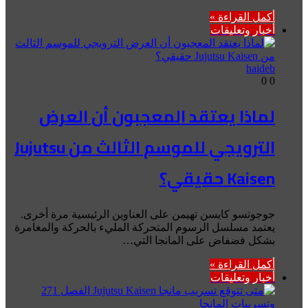
أكمل القراءة »
أخبار وتعليقات
haideb
0
0
لماذا يعتقد المعجبون أن العرض
الترويجي للموسم الثالث من Jujutsu
Kaisen حقيقي؟
جوجوتسو كايسن تهيمن على العناوين الرئيسية مرة أخرى.
يعتمد مسلسل الرسوم المتحركة المليء بالحركة والمغامرة
بشكل فضفاض على المانجا التي…
أكمل القراءة »
أخبار وتعليقات