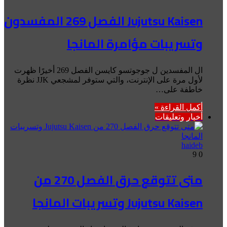
Jujutsu Kaisen الفصل 269 المفسدون
وتسريبات مؤامرة المانجا
ال المفسدين ل جوجوتسو كايسن الفصل 269 أخيرًا ظهرت
لأول مرة على الإنترنت، والتي ستوفر لمشجعي JJK نظرة
خاطفة على…
أكمل القراءة »
أخبار وتعليقات
haideb
9
0
متى تتوقع حرق الفصل 270 من
Jujutsu Kaisen وتسريبات المانجا