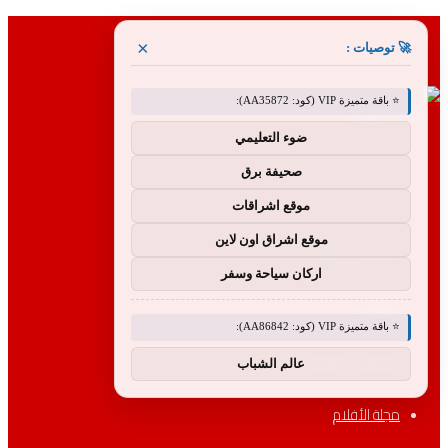
القائمة
×
🚀 توصيات :
⭐ باقة متميزة VIP (كود: AA35872):
ضوء التعليمي
صحيفة برق
بحث
موقع اشراقات
عن
موقع اشراق اون لاين
الأكثر مشاهدة
اركان سياحة وسفر
الأقسام
⭐ باقة متميزة VIP (كود: AA86842):
التصنيفات والسلسلة
عالم الشباب
مجلة الأفلام