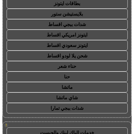
بطاقات ايتونز
بلايستيشن ستور
شدات ببجي اقساط
ايتونز امريكي اقساط
ايتونز سعودي اقساط
شحن يلا لودو اقساط
حناء شعر
حنا
ماتشا
شاي ماتشا
شدات ببجي تمارا
!
خدمات الباك لينك والجيست