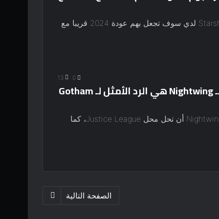
حركة الكيبوب الصاعدة لشركة Starship Entertainment لدي سوف تجعل بهم عودة 2024 قريبا مع
13
0
كانت مجموعة Phoenix Group التابعة لـ Nightwing هي الرد الأمثل لـ Gotham
ملخص يمكن لمجموعة Phoenix Group التابعة لـ Nightwing أن تحل محل Justice League، كما
الصفحة التالية