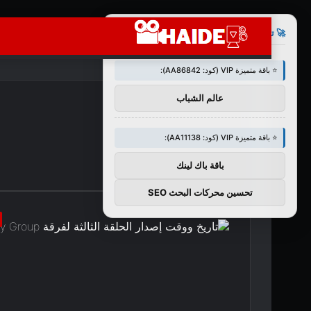
×
🚀 توصيات :
⭐ باقة متميزة VIP (كود: AA86842):
عالم الشباب
⭐ باقة متميزة VIP (كود: AA11138):
باقة باك لينك
تحسين محركات البحث SEO