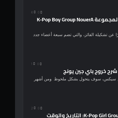
6
0
تعلن فرقة MAKEMATE 1 عن ترسيمها لمجموعة K-Pop Boy Group NouerA
KB صانع1 تم الإعلان مؤخرًا عن تشكيلة الفائز، والتي تضم سبعة أعضاء جدد.
1
0
عمال الكيبوب الخاصة بشركة C9 Entertainment, سيكس، سوف يتحول بشكل ملحوظ. ومن أشهر
2
0
أداء Lollapalooza Chicago لفرقة K-Pop Girl Group IVE: التاريخ والوقت