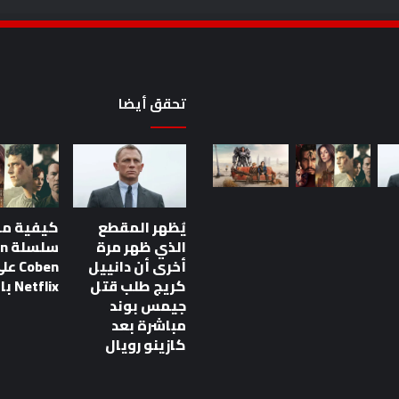
تحقق أيضا
أحدث
سلسلة
Batman
والمزيد
يُظهر المقطع
كيفية م
من
الذي ظهر مرة
سلس
إصدارات
أخرى أن دانييل
Coben ع
Prime
يال علمي مذهلة
أحدث سلسلة Batman والمزيد
كريج طلب قتل
Netflix بالترتيب
Video
 معايير جديدة لسرد
من إصدارات Prime Video هذا
جيمس بوند
هذا
الأسبوع
مباشرة بعد
الأسبوع
كازينو رويال