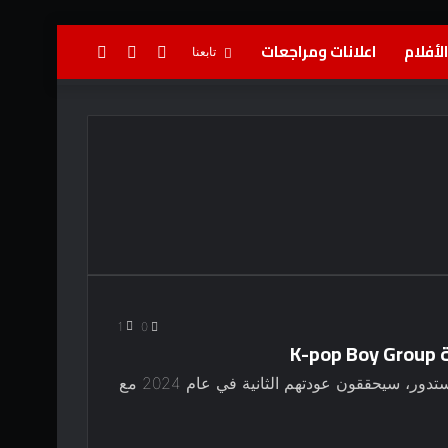
لأفلام
اعلانات ومراجعات
تسجيل
إضافة
بحث
تابعنا
الدخول
عمود
عن
جانبي
1
0
K
مجموعة الفتيان الصاعدة من HYBE Labels، بوينكستدور، سيحققون عودتهم الثانية في عام 2024 مع