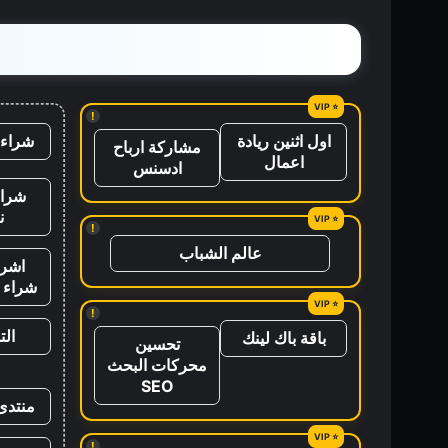
!
شراء 
اول اثنين ريادة
مشاركة ارباح
اعمال
ادسنس
شراء
ن
!
عالم الشباب
اشرا
شراء ب
!
ال
باقة باك لينك
تحسين
محركات البحث
SEO
منتدى
!