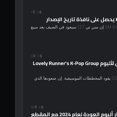
1
0
فرقة الصبيان الشهيرة التابعة لشركة SM Entertainment إن سي تي 127 سيعود في الصيف بعد سبع
3
0
تم الكشف عن تفاصيل الطلب المسبق لألبوم Lovely Runner’s K-Pop Group
بطولة بيون وو سيوك وكيم هاي يون، عداء جميل OST يقود المخططات الموسيقية. إن صعودها الذي
16
0
تكشف K-Pop Group IVE عن تاريخ إصدار ألبوم العودة لعام 2024 مع المقطع