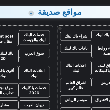
مواقع صديقة
+
!
باك لينك
خدمات الباك
شراء باك لينك
st post
لينك والجيست
مقال ض
 روابط
باقات باك لينك
صية
سوق العرب
باك لينك 
20
ق لنك،
اعلانات الباك
اكلينكات
لينك
اعلانات الباك
أقوى باقة
لينك
لينك
تدريس
اشراق العالم
عالم كبير
خدمات با كلينك
موقع تجا
2026
تجارب ال
 الاشراق
موسم الرياض
ديوان العرب
مشاري