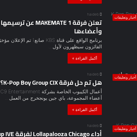
haideb
أخبار وتعليقات
وأعضاءها
برنامج الواقع على قناة S
الفائزون سيظهرون لأول…
أكمل القراءة »
haideb
أخبار وتعليقات
هل تم حل فرقة K-Pop Boy Group CIX؟ شرح خروج باي جين يونج
أ
أعضاء المجموعة، باي جين يونجخرج من العمل…
أكمل القراءة »
haideb
أخبار وتعليقات