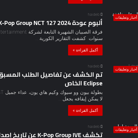
haideb
أخبار وتعليقات
ألبوم عودة K-Pop Group NCT 127 2024 يحصل على نافذة تاريخ الإصدار
سنوات. كشفت التقارير الكورية…
أكمل القراءة »
haideb
أخبار وتعليقات
Eclipse الخاص
لا يمكن إيقافه يجعل…
أكمل القراءة »
haideb
أخبار وتعليقات