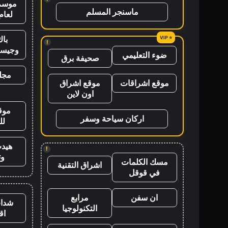
موسم 
ماسنجر المسلم
لعام 26
باك
!
وجيس
ضوء التعليمي
صحيفة برق
مجلة
موقع اشراقات
موقع اشراق
اون لاين
موق
اركان سياحة وسفر
لل
هيد
!
وت
مسك الكلمات
اشراق التقنية
في قوقل
ان سفن
مرابع
شدات
التكنولوجيا
اق