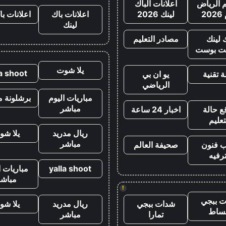
الرياض
اعلانات الباك
20
لينك 2026
اعلانات باك
اعلانات با
لينك
 لينك
مصادر التعليم
ت بوست
يلا شوت
la shoot
 تقنية
يو ان بي
الرياضي
مباريات اليوم
برشلونة م
مباشر
ع حالة
اخبار 24 ساعة
تعليم
ريال مدريد
يلا شو
مباشر
ب فنون
صحيفة العالم
رفيه
yalla shoot
مباريات ا
مباشر
!
 ببجي
شدات ببجي
ريال مدريد
يلا شو
ساط
تمارا
مباشر