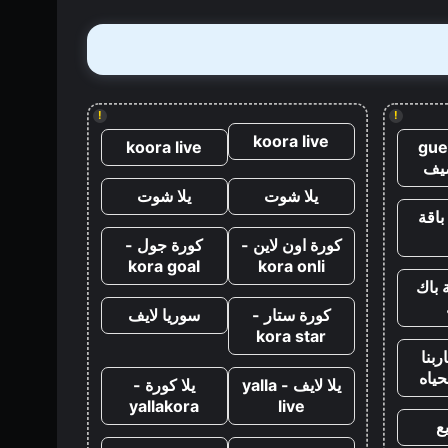
بعد
كازينو
رويال
!
!
koora live
koora live
gue
يف
يلا شوت
يلا شوت
باقة
كورة اون لاين -
كورة جول -
kora goal
kora onli
 باك
كورة ستار -
سوريا لايف
kora star
ربنا
حياه
يلا لايف - yalla
يلا كورة -
yallakora
live
ع