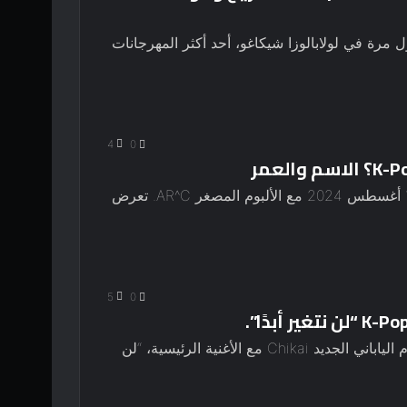
مرة في لولابالوزا شيكاغو، أحد أكثر المهرجانات
4
0
ال مجموعة الكيبوب ARrc ستظهر لأول مرة في 19 أغسطس 2024 مع الألبوم المصغر AR^C. تعرض
5
0
فعل الكيبوب رسالة قصيرة كشف النقاب عن الألبوم الياباني الجديد Chikai مع الأغنية الرئيسية، “لن