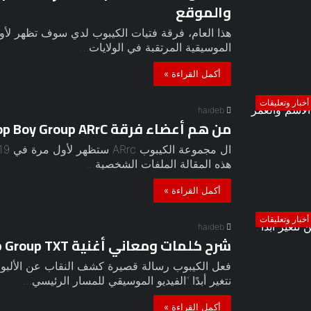
والموقع
هذا العام، فرقة فتيات الكيبوب لدي سوف تظهر لأول 
الموسيقية المرتقبة في الولايات…
أكمل القراءة »
أخبار وتعليقات
haideb
من هم أعضاء فرقة K-Pop Boy Group ARrC؟ الاسم والعمر
هذه المقالة الملفات الشخصية…
أكمل القراءة »
أخبار وتعليقات
haideb
شرح كلمات ومعاني أغنية K-Pop Group TXT “لن نتغير أبدًا”.
نتغير أبدًا.“الفيديو الموسيقي للمسار الرئيسي…
أكمل القراءة »