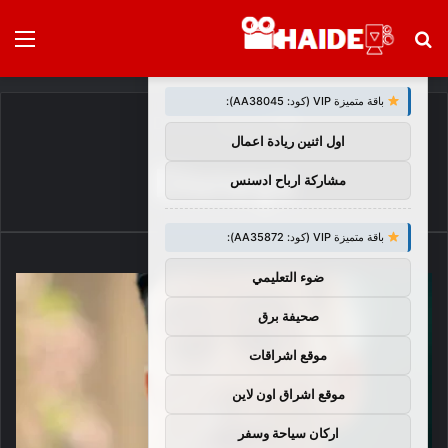
بحث
الق
×
توصيات :
عن
باقة متميزة VIP (كود: AA38045):
الرئيسية
/
Disneys
اول اثنين ريادة اعمال
Disneys
مشاركة ارباح ادسنس
باقة متميزة VIP (كود: AA35872):
ضوء التعليمي
صحيفة برق
موقع اشراقات
موقع اشراق اون لاين
اركان سياحة وسفر