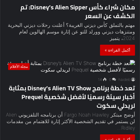
مكان شراء كأس Disney’s Alien Sipper: تم
الكشف عن السعر
مهتم بالتملق كأس ديزني الغريبة؟ أعلنت رحلات ديزني البحرية
ومتنزهات ديزني وورلد للتو عن إثارة موسم الهالوين لعام
2024، يتميز…
أكمل القراءة »
مجلة الأفلام
14
0
haideb
تعد خطة برنامج Disney’s Alien TV Show بمثابة
أخبار سيئة رسميًا لأفضل شخصية Prequel
لريدلي سكوت
أوضح مبتكر Fargo Noah Hawley أن برنامجه التلفزيوني Alien
لن يستمر في تقديم الشخصية الأكثر إثارة للاهتمام من مقدمات
Ridley…
أكمل القراءة »