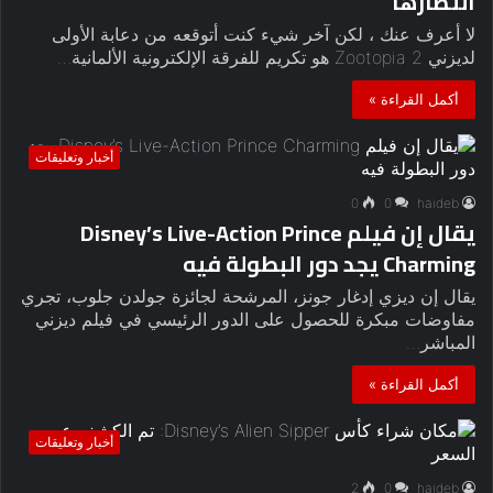
انتظارها
لا أعرف عنك ، لكن آخر شيء كنت أتوقعه من دعابة الأولى
لديزني Zootopia 2 هو تكريم للفرقة الإلكترونية الألمانية…
أكمل القراءة »
أخبار وتعليقات
0
0
haideb
يقال إن فيلم Disney’s Live-Action Prince
Charming يجد دور البطولة فيه
يقال إن ديزي إدغار جونز، المرشحة لجائزة جولدن جلوب، تجري
مفاوضات مبكرة للحصول على الدور الرئيسي في فيلم ديزني
المباشر…
أكمل القراءة »
أخبار وتعليقات
2
0
haideb