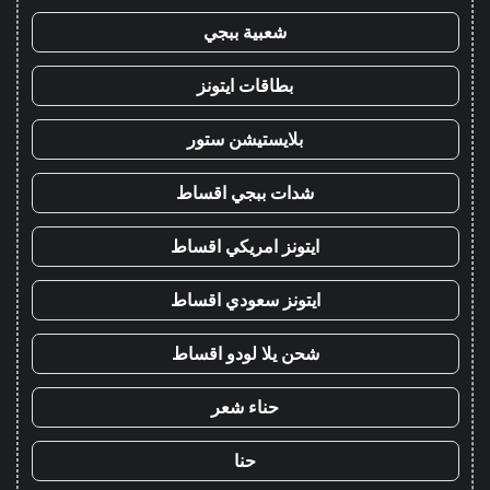
شعبية ببجي
بطاقات ايتونز
بلايستيشن ستور
شدات ببجي اقساط
ايتونز امريكي اقساط
ايتونز سعودي اقساط
شحن يلا لودو اقساط
حناء شعر
حنا