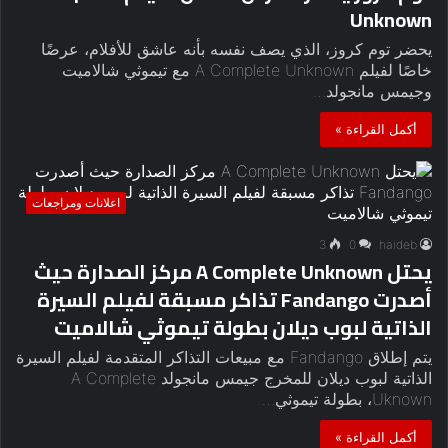
Unknown
يحضر توم كروز، الذي يصف نفسه بأنه عاشق للأفلام، عرضًا
خاصًا لفيلم A Complete Unknown مع تيموثي شالاميت
وجيمس مانجولد…
أكمل القراءة »
اعلانات ومراجعات
3
0
haideb
يحتل A Complete Unknown مركز الصدارة حيث
أصدرت Fandango تذاكر مسبقة لفيلم السيرة
الذاتية لبوب ديلان بطولة تيموثي شالاميت
يتم إطلاق Fandango مع مبيعات التذاكر المتقدمة لفيلم السيرة
الذاتية لبوب ديلان للمخرج جيمس مانجولد A Complete
Uknown، بطولة تيموثي…
أكمل القراءة »