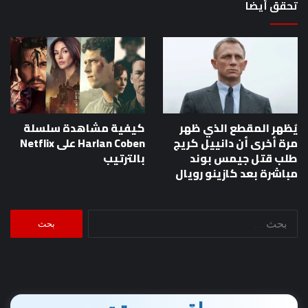
تحقق أيضا
يُظهر المقطع الذي ظهر
كيفية مشاهدة سلسلة
مرة أخرى أن دانييل كريج
Harlan Coben على Netflix
طلب قتل جيمس بوند
بالترتيب
مباشرة بعد كازينو رويال
البحث
عن: