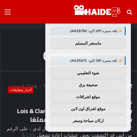
بحث
الق
×
توصيات :
عن
باقة متميزة VIP (كود: AA26790):
الرئيسية
/
Complete
ماسنجر المسلم
Complete
باقة متميزة VIP (كود: AA35872):
ضوء التعليمي
صحيفة برق
أخبار وتعليقات
موقع اشراقات
3
0
haideb
Lois & Clark – The Complete Series Blu -ray
موقع اشراق اون لاين
Review: Dean Cain Show لا يزال ممتعًا
اركان سياحة وسفر
كان Smallville هو عرض Superman المفضل لدي ، على الرغم
من أنني قد اكتشفت بعض عمليات إعادة تشغيل Lois &…