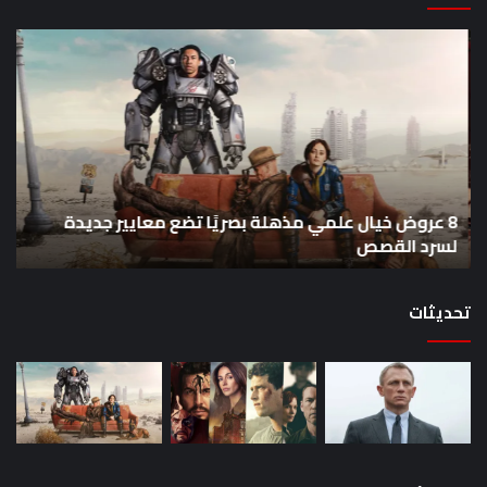
8
أح
عروض
سل
خيال
an
علمي
وال
مذهلة
من
بصريًا
إص
تضع
me
معايير
eo
8 عروض خيال علمي مذهلة بصريًا تضع معايير جديدة
جديدة
هذا
لسرد القصص
ه
لسرد
الأ
القصص
تحديثات