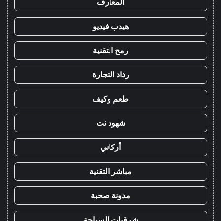
المعارف
هيدب فيديو
رمح التقنية
رذاذ التجارة
طعم وكيف
شهود نت
أركاني
مباشر التقنية
مدونة صحبة
شرقيات السياحة