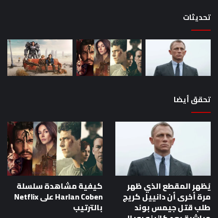
تحديثات
تحقق أيضا
يُظهر المقطع الذي ظهر
كيفية مشاهدة سلسلة
مرة أخرى أن دانييل كريج
Harlan Coben على Netflix
طلب قتل جيمس بوند
بالترتيب