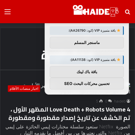
بحث
الق
×
توصيات :
عن
باقة متميزة VIP (كود: AA26790):
الرئيسية
/
ومقطورة
ماسنجر المسلم
ومقطورة
باقة متميزة VIP (كود: AA11138):
باقة باك لينك
تحسين محركات البحث SEO
اخبار منصات الأفلام
5
0
haideb
Love Death + Robots Volume 4 المظهر الأول ،
تم الكشف عن تاريخ إصدار مقطورة ومقطورة
الصورة: Netflix ستعود سلسلة مختارات إيمي الحائزة على إيمي
من Netflix والتي نعتبرها من بين أفضل ما يقدمه التيار ،…