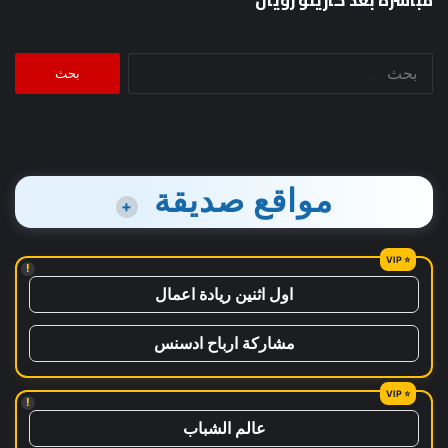
مباشرة بعد كازينو رويال
البحث
عن:
مواقع صديقة
+
!
اول اثنين ريادة اعمال
مشاركة ارباح ادسنس
!
عالم الشباب