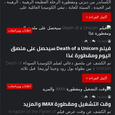
ألكساندر من ديزني ومقطورة الرحلة الفظيعة الرهيبة ، الرهيبة ،
غير الجيدة ، السيئة للغاية ، تبقي الكوميديا ​​العائلية على…
أكمل القراءة »
اعلانات ومراجعات
2
0
haideb
فيلم Death of a Unicorn سيحصل على ملصق
اليوم ومقطورة غدًا
تم الكشف عن ملصق دعائي لفيلم الكوميديا ​​السوداء Death of
a Unicorn من بطولة بول رود وجينا أورتيجا. قبل ثلاثة…
أكمل القراءة »
اعلانات ومراجعات
12
0
haideb
وقت التشغيل ومقطورة IMAX والمزيد
تم الكشف عن وقت عرض فيلم Kingdom of the Planet of