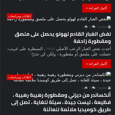
أكمل القراءة »
اعلانات ومراجعات
1
0
haideb
نفض الغبار القادم لهولو يحصل على ملصق
ومقطورة زاحفة
أحدث نفض الغبار الرعب الأصلي Hulu ، السيطرة على غريب،
حصلت على ملصق أو مقطورة ، ولكن كن حذرًا –…
أكمل القراءة »
اعلانات ومراجعات
0
0
haideb
ألكساندر من ديزني ومقطورة رهيبة رهيبة ،
فظيعة ، ليست جيدة ، سيئة للغاية ، تصل إلى
طريق كوميديا ​​ملائمة للعائلة