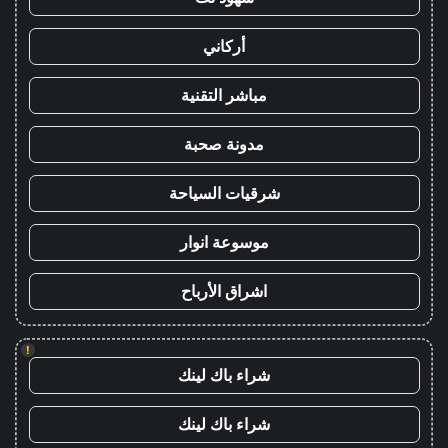
أركاني
مباشر التقنية
مدونة صحبة
شرقيات السياحة
موسوعة انوار
اشراق الأرباح
!
شراء باك لينك
شراء باك لينك