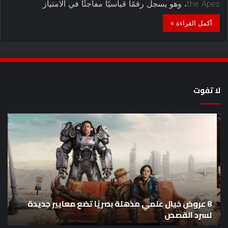
the Apes، وهو يسجل رقمًا قياسيًا مفاجئًا في الامتياز.…
أكمل القراءة »
لا تفوت
8
أح
عروض
سل
خيال
an
علمي
وال
مذهلة
من
بصريًا
إص
تضع
me
معايير
eo
8 عروض خيال علمي مذهلة بصريًا تضع معايير جديدة
جديدة
هذا
لسرد القصص
ه
لسرد
الأ
القصص