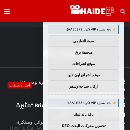
بحث
الق
×
توصيات :
عن
باقة متميزة VIP (كود: AA35872):
الرئيسية
/
ومفاجئة
ضوء التعليمي
ومفاجئة
صحيفة برق
موقع اشراقات
موقع اشراق اون لاين
أخبار وتعليقات
اركان سياحة وسفر
1
0
haideb
نهاية الموسم الثالث من Bridgerton “مثيرة
باقة متميزة VIP (كود: AA11138):
ومفاجئة” وستجعلك تبكي
باقة باك لينك
شوندا ريمز، المنتجة التنفيذية الحائزة على جوائز، ومبتكرة
تحسين محركات البحث SEO
البرامج الناجحة Grey’s Anatony، وHow to Get Away with