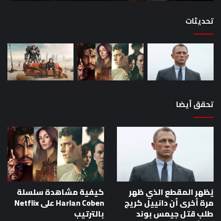
القصص
تحديثات
تحقق أيضا
يُظهر المقطع الذي ظهر
كيفية مشاهدة سلسلة
مرة أخرى أن دانييل كريج
Harlan Coben على Netflix
طلب قتل جيمس بوند
بالترتيب