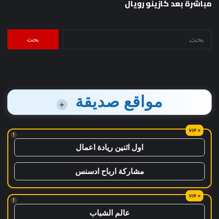
مباشرة بعد كازينو رويال
البحث
عن:
مواقع صديقة
+
!
اول اثنين ريادة اعمال
مشاركة ارباح ادسنس
!
عالم الشباب