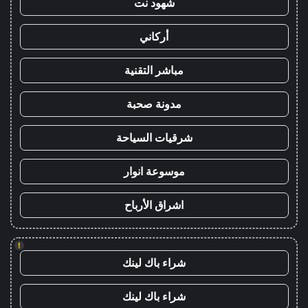
شهود نت
أركاني
مباشر التقنية
مدونة صحبة
شرقيات السياحة
موسوعة انوار
اشراق الأرباح
!
شراء باك لينك
شراء باك لينك