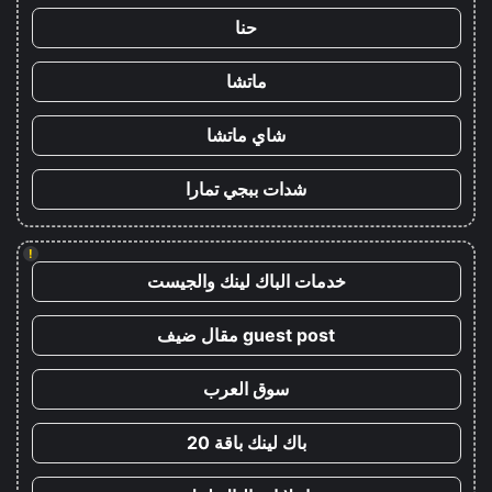
حنا
ماتشا
شاي ماتشا
شدات ببجي تمارا
!
خدمات الباك لينك والجيست
guest post مقال ضيف
سوق العرب
باك لينك باقة 20