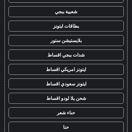
شعبية ببجي
بطاقات ايتونز
بلايستيشن ستور
شدات ببجي اقساط
ايتونز امريكي اقساط
ايتونز سعودي اقساط
شحن يلا لودو اقساط
حناء شعر
حنا