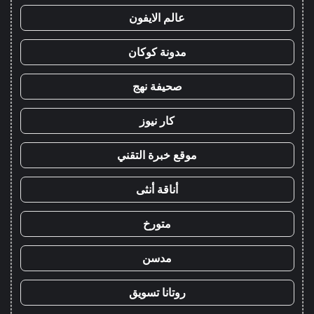
عالم الايفون
مدونة كوكان
صحيفة نهج
كار نيوز
موقع خبرة التقني
أناقة أنثى
متورخ
مدسن
روتانا تسويق