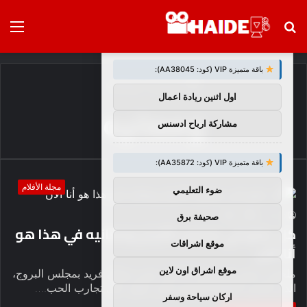
بحث
الق
×
توصيات :
عن
باقة متميزة VIP (كود: AA38045):
الرئيسية
/
ومعانيه
اول اثنين ريادة اعمال
ومعانيه
مشاركة ارباح ادسنس
باقة متميزة VIP (كود: AA35872):
مجلة الأفلام
ضوء التعليمي
20
0
haideb
صحيفة برق
كل عضو في مجلس الأبراج ومعانيه في هذا هو
موقع اشراقات
أنا الآن
موقع اشراق اون لاين
ملخص جنيفر لوبيز هذا أنا الآن يتميز بشكل فريد بمجلس البروج،
الذي يلخص الجوقة اليونانية التي تعلق على تجارب الحب.…
اركان سياحة وسفر