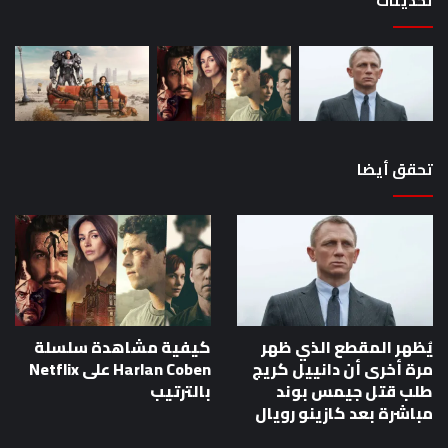
تحديثات
تحقق أيضا
يُظهر المقطع الذي ظهر
كيفية مشاهدة سلسلة
مرة أخرى أن دانييل كريج
Harlan Coben على Netflix
طلب قتل جيمس بوند
بالترتيب
مباشرة بعد كازينو رويال