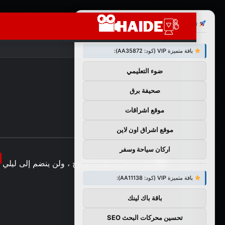
×
توصيات :
باقة متميزة VIP (كود: AA35872):
ضوء التعليمي
صحيفة برق
موقع اشراقات
موقع اشراق اون لاين
اركان سياحة وسفر
باقة متميزة VIP (كود: AA11138):
باقة باك لينك
تحسين محركات البحث SEO