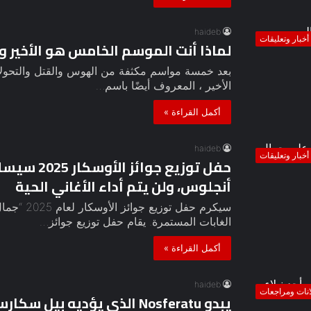
haideb
أخبار وتعليقات
لماذا أنت الموسم الخامس هو الأخير و
بعد خمسة مواسم مكثفة من الهوس والقتل والتحول
الأخير ، المعروف أيضًا باسم…
أكمل القراءة »
haideb
أخبار وتعليقات
حفل توزيع 
أنجلوس، ولن يتم أداء الأغاني الحية
سيكرم حفل 
الغابات المستمرة. يقام حفل توزيع جوائز…
أكمل القراءة »
haideb
انات ومراجعات
يبدو Nosferatu الذي يؤديه بي