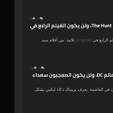
4
0
تم التشويق لتفاصيل قصة The Hunt for Gollum، ولن يكون الفيلم الرابع في
سيد الخواتم: البحث عن جولوم لن يكون “مجرد الفيلم الرابع في [original] ثلاثية “من أفلام سيد
10
0
تم الإعلان رسميًا عن أذكى شخص في عالم DC، ولن يكون المعجبون سعداء
 في العاصمة. يعرف برينياك ذكاء ليكس بشكل