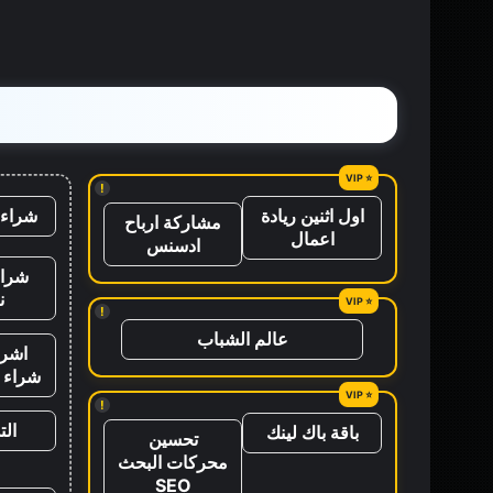
!
شراء 
اول اثنين ريادة
مشاركة ارباح
اعمال
ادسنس
شراء
ن
!
عالم الشباب
اشرا
شراء ب
!
ال
باقة باك لينك
تحسين
محركات البحث
SEO