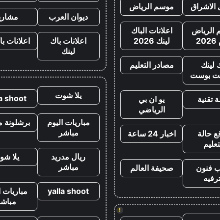
 الاشراق
موسم الرياض
ديوان العرب
مشاري
الرياض
اعلانات الباك
20
لينك 2026
اعلانات باك
اعلانات با
لينك
 لينك
مصادر التعليم
ت بوست
يلا شوت
la shoot
 تقنية
يو ان بي
الرياضي
مباريات اليوم
برشلونة م
مباشر
ع حالة
اخبار 24 ساعة
تعليم
ريال مدريد
يلا شو
مباشر
ب فنون
صحيفة العالم
رفيه
yalla shoot
مباريات ا
مباشر
!