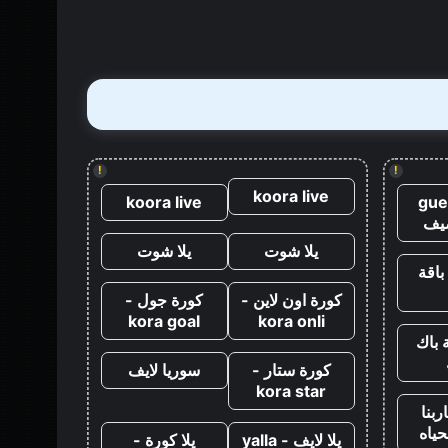
جيمس
بوند
مباشرة
بعد
كازينو
رويال
!
!
koora live
koora live
gue
يف
يلا شوت
يلا شوت
باقة
كورة اون لاين -
كورة جول -
kora goal
kora onli
 باك
كورة ستار -
سوريا لايف
kora star
ربنا
حياه
يلا لايف - yalla
يلا كورة -