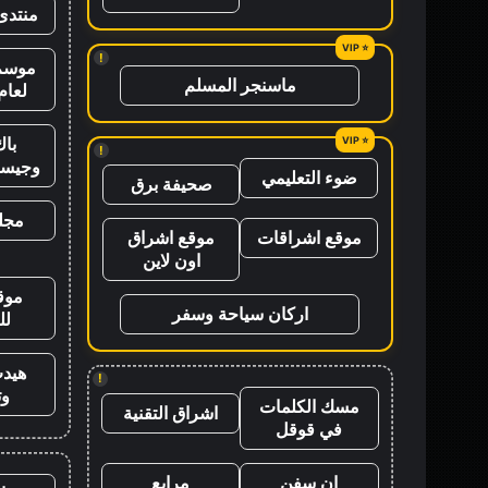
منتدى
!
موسم 
ماسنجر المسلم
لعام 26
باك
!
وجيس
ضوء التعليمي
صحيفة برق
مجلة
موقع اشراقات
موقع اشراق
اون لاين
موق
اركان سياحة وسفر
لل
هيد
!
وت
مسك الكلمات
اشراق التقنية
في قوقل
ان سفن
مرابع