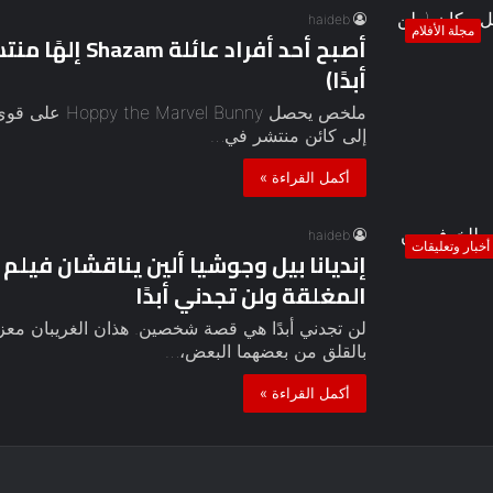
haideb
مجلة الأفلام
أصبح أحد أفراد
أبدًا)
إلى كائن منتشر في…
أكمل القراءة »
haideb
أخبار وتعليقات
إنديانا بيل وجوشيا ألين يناقشان فيلم 
المغلقة ولن تجدني أبدًا
لن تجدني أبدًا هي قصة شخصين. هذان الغريبان معز
بالقلق من بعضهما البعض،…
أكمل القراءة »