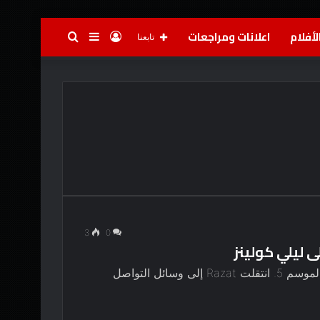
لأفلام
اعلانات ومراجعات
تسجيل
إضافة
بحث
تابعنا
الدخول
عمود
عن
جانبي
3
0
ى ليلي كولينز
كاميل رضات أكدت أنها لن تنضم إميلي في باريس الموسم 5. انتقلت Razat إلى وسائل التواصل