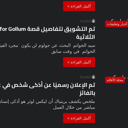
أكمل القراءة »
haideb
أخبار وتعليقات
الثلاثية
الخواتم. في وقت سابق…
أكمل القراءة »
haideb
مجلة الأفلام
بالفائز
ملخص يكشف برينياك أن ليكس لوثر هو أذكى إنسان
مباشر من خلال العمل…
أكمل القراءة »