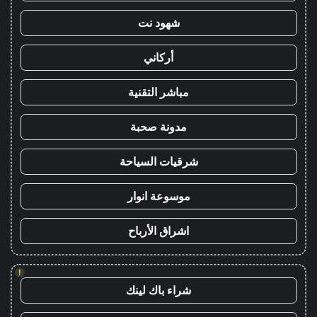
شهود نت
أركاني
مباشر التقنية
مدونة صحبة
شرقيات السياحة
موسوعة انوار
اشراق الأرباح
!
شراء باك لينك