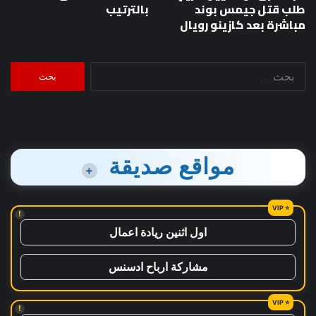
طلب قتل جيمس بوند
بالترتيب
مباشرة بعد كازينو رويال
البحث
عن:
مواقع صديقة
+
!
اول اثنين ريادة اعمال
مشاركة ارباح ادسنس
!