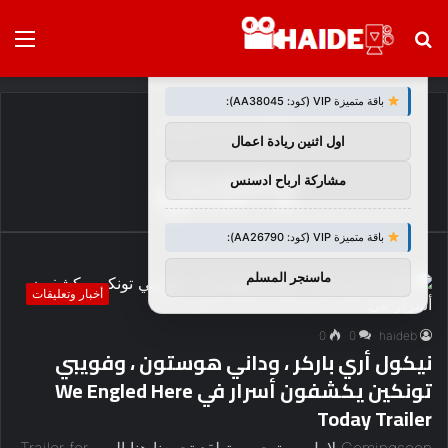
بحث
الق
×
توصيات :
عن
باقة متميزة VIP (كود: AA38045):
الرئيسية
/
وفويبي
اول اثنين ريادة اعمال
وفويبي
مشاركة ارباح ادسنس
باقة متميزة VIP (كود: AA26790):
ماسنجر المسلم
أخبار وتعليقات
0
0
haideb
نيكول أري باركر ، وداني هوستون ، وفويبي
تونكين يكشفون أسرار في We Engled Here
Today Trailer
Comingsoon لاول مرة حصرية لقد تجمعنا هنا اليوم Trailer for