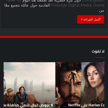
Freestyle Digital Media Drama القادمة حول عائلة تتجمع معًا
من…
أكمل القراءة »
لا تفوت
8
أح
عروض
سل
خيال
an
علمي
وال
مذهلة
من
بصريًا
إص
تضع
me
معايير
eo
8 عروض خيال علمي مذهلة بصريًا تضع معايير جديدة
جديدة
هذا