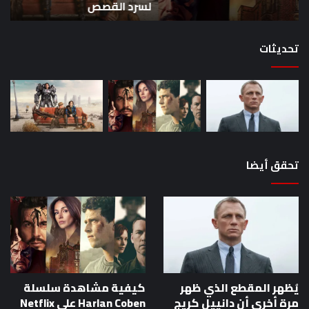
لسرد القصص
ه
لسرد
الأ
القصص
تحديثات
تحقق أيضا
يُظهر المقطع الذي ظهر
كيفية مشاهدة سلسلة
مرة أخرى أن دانييل كريج
Harlan Coben على Netflix