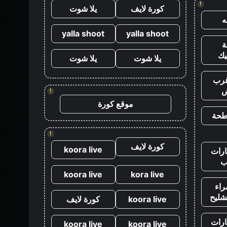
!
كورة لايف
يلا شوت
yalla shoot
yalla shoot
يك
يلا شوت
يلا شوت
رب
ض
!
موقع كورة
طحة
!
كورة لايف
koora live
رات
ب
koora live
kora live
اء
شليح
koora live
كورة لايف
رات
koora live
koora live