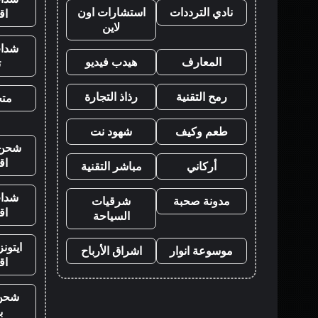
نادي الترددات
استشارات اون
اق
لاين
شدات
المعارف
هيدب فيديو
ت
رمح التقنية
رذاذ التجارة
متجر
طعم وكيف
شهود نت
شحن ي
اق
أركاني
مباشر التقنية
شدات
مدونة صحبة
شرقيات
اق
السياحة
ايتون
موسوعة انوار
اشراق الأرباح
اق
شحن
ب