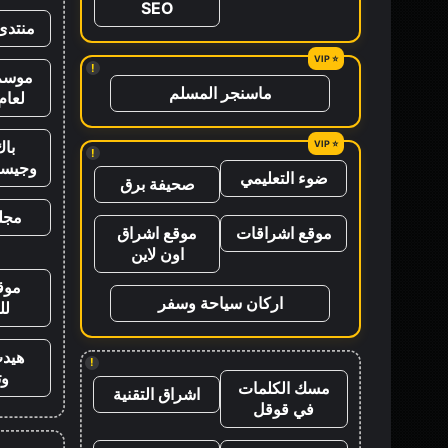
SEO
منتدى
!
موسم 
ماسنجر المسلم
لعام 26
باك
!
وجيس
ضوء التعليمي
صحيفة برق
مجلة
موقع اشراقات
موقع اشراق
اون لاين
موق
اركان سياحة وسفر
لل
هيد
!
وت
مسك الكلمات
اشراق التقنية
في قوقل