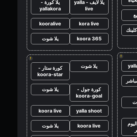
يلا لايف - yalla
يلا كورة -
yallakora
live
ع
kooralive
kora live
كلينك
koora 365
يلا شوت
!
!
yal
يلا شوت
كورة ستار -
koora-star
باشر
كورة جول -
يلا شوت
koora-goal
ت
koora live
yalla shoot
ليوم
koora live
يلا شوت