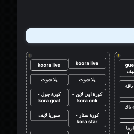
قتل
جيمس
بوند
مباشرة
بعد
كازينو
رويال
!
!
koora live
koora live
gue
يف
يلا شوت
يلا شوت
باقة
كورة اون لاين -
كورة جول -
kora goal
kora onli
 باك
كورة ستار -
سوريا لايف
kora star
ربنا
حياه