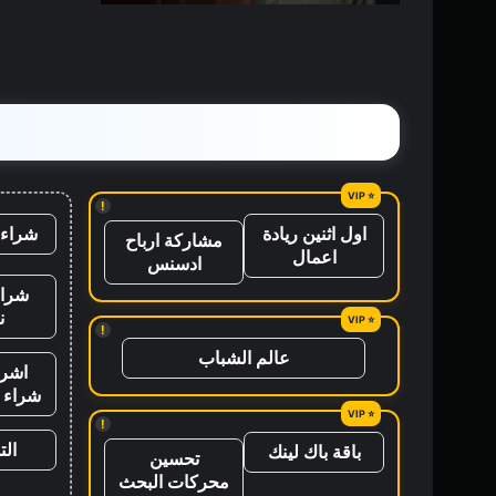
القصص
!
شراء 
اول اثنين ريادة
مشاركة ارباح
اعمال
ادسنس
شراء
ن
!
عالم الشباب
اشرا
شراء ب
!
ال
باقة باك لينك
تحسين
محركات البحث