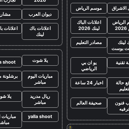
 الاشراق
موسم الرياض
ديوان العرب
مشاري
الرياض
اعلانات الباك
20
لينك 2026
اعلانات باك
اعلانات با
لينك
 لينك
مصادر التعليم
ت بوست
يلا شوت
la shoot
 تقنية
يو ان بي
الرياضي
مباريات اليوم
برشلونة م
مباشر
ع حالة
اخبار 24 ساعة
تعليم
ريال مدريد
يلا شو
مباشر
ب فنون
صحيفة العالم
رفيه
yalla shoot
مباريات ا
مباشر
!