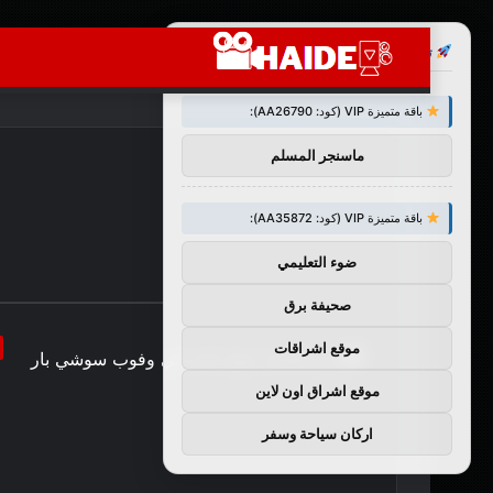
×
توصيات :
باقة متميزة VIP (كود: AA26790):
ماسنجر المسلم
باقة متميزة VIP (كود: AA35872):
ضوء التعليمي
صحيفة برق
موقع اشراقات
موقع اشراق اون لاين
اركان سياحة وسفر