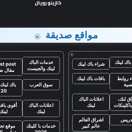
كازينو رويال
مواقع صديقة
+
!
باك لينك
خدمات الباك
شراء باك لينك
st post
لينك والجيست
مقال ض
 روابط
باقات باك لينك
صية
سوق العرب
باك لينك 
20
ق لنك،
اعلانات الباك
اكلينكات
لينك
اعلانات الباك
أقوى باقة
لينك
لينك
تدريس
اشراق العالم
عالم كبير
خدمات با كلينك
موقع تجا
2026
تجارب ال