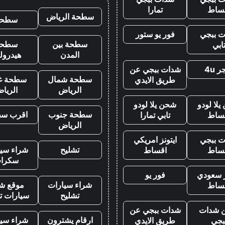
ساط
تمارا
سطحة الرياض
سطحه
 ببجي
فور يو ستور
سطحة بين
سطحة
ابي
المدن
هيدرول
 4u
شدات ببجي عن
سطحة شمال
سطحة غ
طريق الايدي
الرياض
الريا
لا لودو
شحن يلا لودو
سطحة جنوب
اقرب س
ساط
تابي تمارا
الرياض
 ببجي
ايتونز امريكي
تشليح
شراء سيا
ساط
اقساط
سكرا
ز سعودي
فور يو
شراء سيارات
موقع شر
ساط
تشليح
سيارات ت
 شدات
شدات ببجي عن
ارقام يشترون
شراء سيا
بجي
طريق الايدي