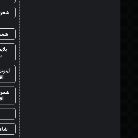
شحن ي
شعبي
بلا
س
ايتون
اق
شحن ي
اق
شاي