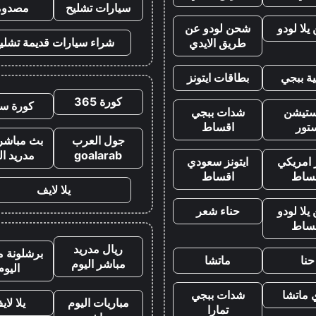
سيارات تشليح
مصدوم
لا لودو
شحن لودو عن
شراء سيارات قديمة تشلي
طريق الايدي
ة ببجي
بطاقات ايتونز
كورة 365
كورة سي
يستيشن
شدات ببجي
تور
اقساط
جول العرب
بث مباشر 
goalarab
مدريد ال
ز امريكي
ايتونز سعودي
ساط
اقساط
يلا لايف
لا لودو
حناء شعر
ساط
ريال مدريد
برشلونة م
حنا
ماتشا
مباشر اليوم
اليوم
 ماتشا
شدات ببجي
مباريات اليوم
يلا لاي
تمارا