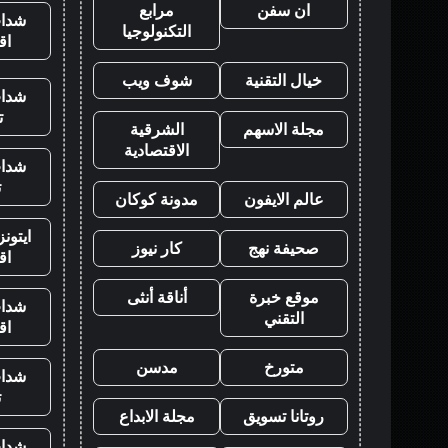
ان سفن
مرابع
شدات
التكنولوجيا
اق
خيال التقنية
شوف ويب
شدات
ت
مجلة الاسهم
الشرقية
الاقتصادية
شدات
ت
عالم الايفون
مدونة كوكان
ايتون
صحيفة نهج
كار نيوز
اق
موقع خبرة
أناقة أنثى
شدات
التقني
اق
متورخ
مدسن
شدات
ت
روتانا تسويق
مجلة الابداع
شدات