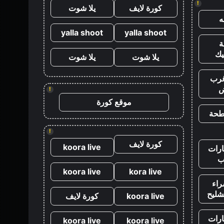
!
كورة لايف
يلا شوت
yalla shoot
yalla shoot
يك
يلا شوت
يلا شوت
رب
ض
!
موقع كورة
طحة
!
كورة لايف
koora live
رات
ب
koora live
kora live
اء
شليح
koora live
كورة لايف
رات
koora live
koora live