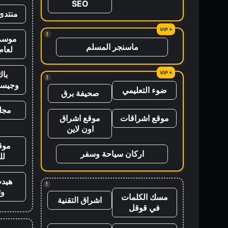
SEO
منتدى
!
موسم 
ماسنجر المسلم
لعام 26
باك
!
وجيس
ضوء التعليمي
صحيفة برق
مجلة
موقع اشراقات
موقع اشراق
اون لاين
موق
اركان سياحة وسفر
لل
هيد
!
وت
مسك الكلمات
اشراق التقنية
في قوقل