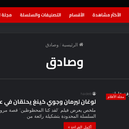
الأكثر مشاهدة
الأقسام
التصنيفات والسلسلة
مجلة ا
الرئيسية
/
وصادق
وصادق
haideb
مجلة الأفلام
لوغان ليرمان وجوي كينغ يحلقان في
ملخص يعرض فيلم “لقد كنا المحظوظين” قصة مروعة،
السلسلة المحدودة بتشكيلة رائعة من…
أكمل القراءة »