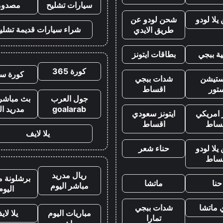
سيارات تشليح
مصدوم
لا لودو
شحن لودو عن
شراء سيارات قديمة تشلي
طريق الايدي
ة ببجي
بطاقات ايتونز
كورة 365
كورة سي
يستيشن
شدات ببجي
تور
اقساط
جول العرب
بث مباشر 
goalarab
مدريد ال
ز امريكي
ايتونز سعودي
ساط
اقساط
يلا لايف
لا لودو
حناء شعر
ساط
ريال مدريد
برشلونة م
حنا
ماتشا
مباشر اليوم
اليوم
 ماتشا
شدات ببجي
مباريات اليوم
يلا لاي
تمارا