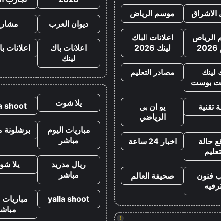
 الاشراق
موسم الرياض
ديوان العرب
مشاري
الرياض
اعلانات الباك
20
لينك 2026
اعلانات باك
اعلانات با
لينك
 لينك
مصادر التعليم
ت بوست
يلا شوت
la shoot
 تقنية
يو ان بي
الرياضي
مباريات اليوم
برشلونة م
مباشر
ع حالة
اخبار 24 ساعة
تعليم
ريال مدريد
يلا شو
مباشر
ب فنون
صحيفة العالم
رفيه
yalla shoot
مباريات ا
مباشر
!