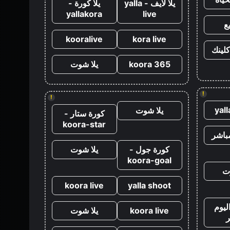
يلا لايف - yalla
يلا كورة -
yallakora
live
ع
kooralive
kora live
كلينك
koora 365
يلا شوت
!
!
yal
يلا شوت
كورة ستار -
koora-star
باشر
كورة جول -
يلا شوت
koora-goal
ت
koora live
yalla shoot
ليوم
koora live
يلا شوت