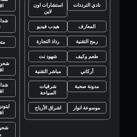
نادي الترددات
استشارات اون
اق
لاين
شدات
المعارف
هيدب فيديو
ت
رمح التقنية
رذاذ التجارة
متجر
طعم وكيف
شهود نت
شحن ي
اق
أركاني
مباشر التقنية
شدات
مدونة صحبة
شرقيات
اق
السياحة
ايتون
موسوعة انوار
اشراق الأرباح
اق
شحن
ب