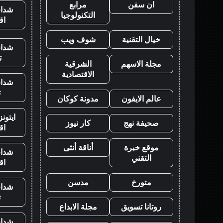
ان سفن
مرابع
شدات
التكنولوجيا
اق
خيال التقنية
شوف ويب
شدات
ت
مجلة الاسهم
الشرقية
الاقتصادية
شدات
ت
عالم الايفون
مدونة كوكان
ايتون
صحيفة نهج
كار نيوز
اق
موقع خبرة
أناقة أنثى
شدات
التقني
اق
متورخ
مدسن
شدات
ت
روتانا تسويق
مجلة الابداع
شدات