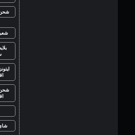
شحن ي
شعبي
بلا
س
ايتون
اق
شحن ي
اق
شاي