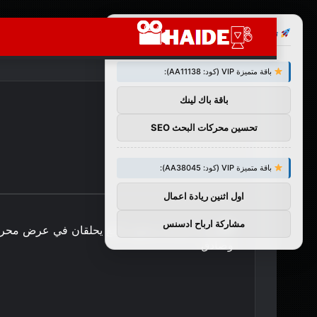
×
توصيات :
باقة متميزة VIP (كود: AA11138):
باقة باك لينك
تحسين محركات البحث SEO
باقة متميزة VIP (كود: AA38045):
اول اثنين ريادة اعمال
مشاركة ارباح ادسنس