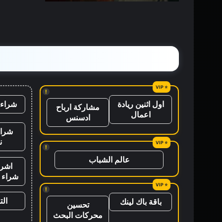
القصص
!
شراء 
اول اثنين ريادة
مشاركة ارباح
اعمال
ادسنس
شراء
ن
!
عالم الشباب
اشرا
شراء ب
!
ال
باقة باك لينك
تحسين
محركات البحث