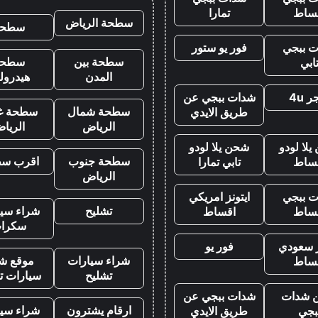
ساط
تمارا
سطحة الرياض
سطحه
 ببجي
فور يو ستور
سطحة بين
سطحة
ابي
المدن
هيدرول
 4u
شدات ببجي عن
سطحة شمال
سطحة غ
طريق الايدي
الرياض
الريا
لا لودو
شحن يلا لودو
سطحة جنوب
اقرب س
ساط
تابي تمارا
الرياض
 ببجي
ايتونز امريكي
تشليح
شراء سيا
ساط
اقساط
سكرا
ز سعودي
فور يو
شراء سيارات
موقع شر
ساط
تشليح
سيارات ت
 شدات
شدات ببجي عن
ارقام يشترون
شراء سيا
بجي
طريق الايدي