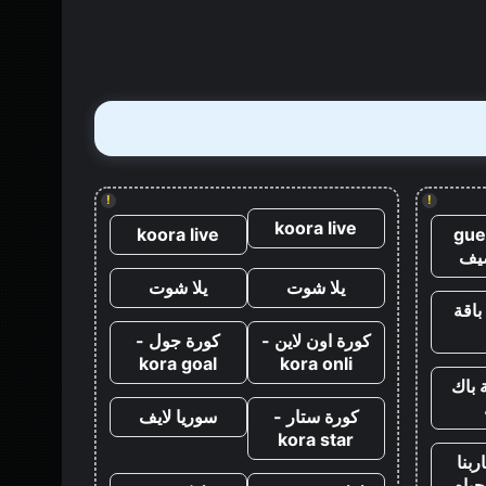
قتل
جيمس
بوند
مباشرة
بعد
كازينو
رويال
!
!
koora live
koora live
gue
يف
يلا شوت
يلا شوت
باقة
كورة اون لاين -
كورة جول -
kora goal
kora onli
 باك
كورة ستار -
سوريا لايف
kora star
ربنا
حياه