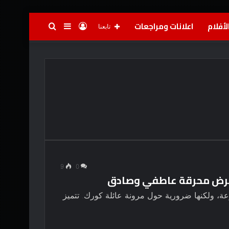
لأفلام
اعلانات ومراجعات
تسجيل
إضافة
بحث
تابعنا
الدخول
عمود
عن
جانبي
9
0
 عرض محرقة عاطفي وصادق
 ولكنها ضرورية حول مرونة عائلة كورك. تتميز