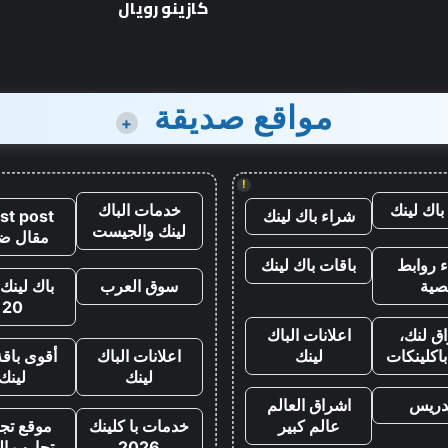
كازينو رويال
مواقع صديقة
+
!
باك لينك
خدمات الباك
شراء باك لينك
st post
لينك والجيست
مقال ض
 روابط
باقات باك لينك
صية
سوق العرب
باك لينك 
20
ق لنك،
اعلانات الباك
اكلينكات
لينك
اعلانات الباك
أقوى باقة
لينك
لينك
تدريس
اشراق العالم
عالم كبير
خدمات با كلينك
موقع تجا
2026
تجارب ال