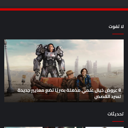
لا تفوت
8
أح
عروض
سل
خيال
an
علمي
وال
مذهلة
من
بصريًا
إص
تضع
me
معايير
eo
8 عروض خيال علمي مذهلة بصريًا تضع معايير جديدة
جديدة
هذا
لسرد القصص
ه
لسرد
الأ
القصص
تحديثات