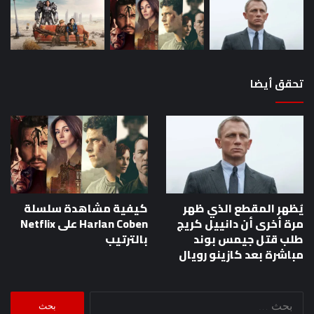
تحقق أيضا
يُظهر المقطع الذي ظهر
كيفية مشاهدة سلسلة
مرة أخرى أن دانييل كريج
Harlan Coben على Netflix
طلب قتل جيمس بوند
بالترتيب
مباشرة بعد كازينو رويال
البحث
عن: