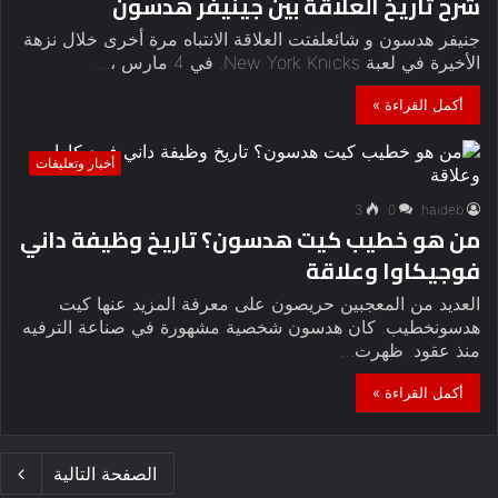
شرح تاريخ العلاقة بين جينيفر هدسون
جنيفر هدسون و شائعلفتت العلاقة الانتباه مرة أخرى خلال نزهة
الأخيرة في لعبة New York Knicks. في 4 مارس ،…
أكمل القراءة »
أخبار وتعليقات
3
0
haideb
من هو خطيب كيت هدسون؟ تاريخ وظيفة داني
فوجيكاوا وعلاقة
العديد من المعجبين حريصون على معرفة المزيد عنها كيت
هدسونخطيب. كان هدسون شخصية مشهورة في صناعة الترفيه
منذ عقود. ظهرت…
أكمل القراءة »
الصفحة التالية