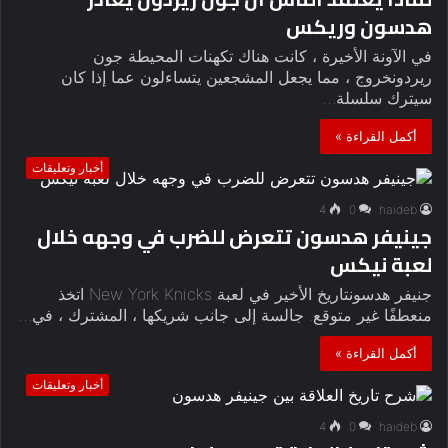
هدسون وريكس
في الآونة الأخيرة ، كانت هناك تكهنات المحيطة جون
ريردونخروج ، مما يجعل المشجعين يتساءلون عما إذا كان
سيترك سلسلة…
أكمل القراءة »
أخبار وتعليقات
4
0
haideb
جينيفر هدسون تتعرض للضرب في وجهه خلال
لعبة نيكس
جنيفر هدسونتاريخ الأخير في لعبة New York Knicks اتخذ
منعطفًا غير متوقع. جالسة إلى جانب شريكها ، المشترك ، في…
أكمل القراءة »
أخبار وتعليقات
4
0
haideb