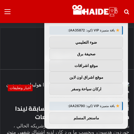
بحث
الق
×
توصيات :
عن
باقة متميزة VIP (كود: AA35872):
الرئيسية
/
هدسون
ضوء التعليمي
هدسون
صحيفة برق
موقع اشراقات
موقع اشراق اون لاين
أخبار وتعليقات
اركان سياحة وسفر
4
0
haideb
أوضحت صديقة بيل بيليتشيك السابقة ليندا
باقة متميزة VIP (كود: AA26790):
هوليداي وجوردون هدسون شائعات
ماسنجر المسلم
بيل بيليتشيك صديقته السابقة ، ليندا هوليدايوشريكه الحالي ،
جوردون هدسون، وبحسب ما ورد كان لديه اشتباك شفهي متوتر