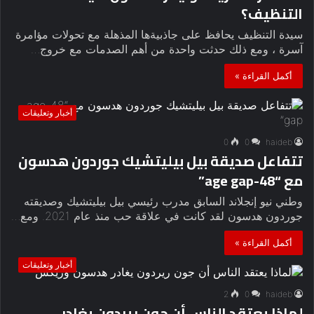
التنظيف؟
سيدة التنظيف يحافظ على جاذبيةها المذهلة مع تحولات مؤامرة
آسرة ، ومع ذلك حدثت واحدة من أهم الصدمات مع خروج…
أكمل القراءة »
أخبار وتعليقات
0
0
haideb
تتفاعل صديقة بيل بيليتشيك جوردون هدسون
مع “48-age gap”
وطني نيو إنجلاند السابق مدرب رئيسي بيل بيليتشيك وصديقته
جوردون هدسون لقد كانت في علاقة حب منذ عام 2021. ومع…
أكمل القراءة »
أخبار وتعليقات
2
0
haideb
لماذا يعتقد الناس أن جون ريردون يغادر