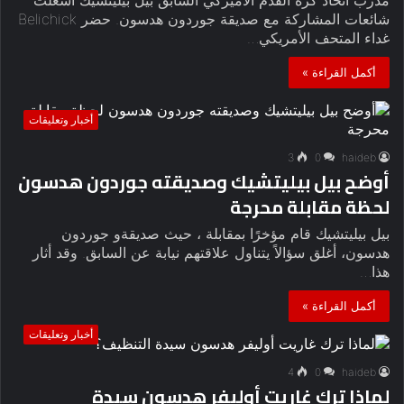
شائعات المشاركة مع صديقة جوردون هدسون. حضر Belichick
غداء المتحف الأمريكي…
أكمل القراءة »
أخبار وتعليقات
3
0
haideb
أوضح بيل بيليتشيك وصديقته جوردون هدسون
لحظة مقابلة محرجة
بيل بيليتشيك قام مؤخرًا بمقابلة ، حيث صديقةو جوردون
هدسون، أغلق سؤالاً يتناول علاقتهم نيابة عن السابق. وقد أثار
هذا…
أكمل القراءة »
أخبار وتعليقات
4
0
haideb
لماذا ترك غاريت أوليفر هدسون سيدة