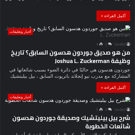
،…
أكمل القراءة »
أخبار وتعليقات
4
0
haideb
من هو صديق جوردون هدسون السابق؟ تاريخ
وظيفة Joshua L. Zuckerman
جوردون هدسون هي حاليًا في دائرة الضوء بسبب شائعاتها في
المشاركة مع مدرب نيو إنجلاند باتريوت السابق ، بيل بيليتشيك.…
أكمل القراءة »
أخبار وتعليقات
5
0
haideb
شرح بيل بيليتشيك وصديقة جوردون هدسون
شائعات الخطوبة
مدرب اتحاد كرة القدم الأميركي السابق بيل بيليتشيك أشعلت