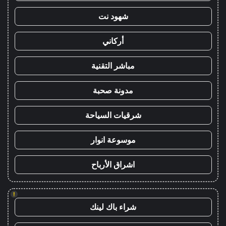
شهود نت
أركاني
مباشر التقنية
مدونة صحبة
شرقيات السياحة
موسوعة انوار
اشراق الأرباح
!
شراء باك لينك