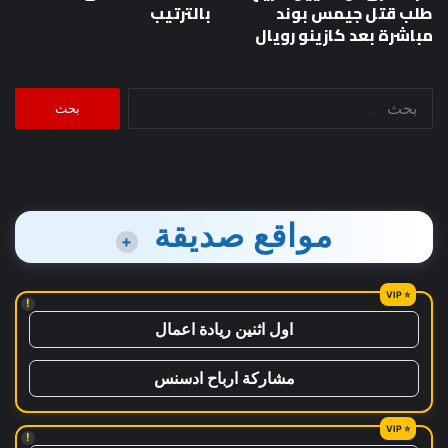
طلب قتل جيمس بوند
بالترتيب
مباشرة بعد كازينو رويال
البحث
عن:
مواقع صديقة
+
!
اول اثنين ريادة اعمال
مشاركة ارباح ادسنس
!