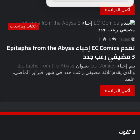
أكمل القراءة »
اعلانات ومراجعات
11
0
haideb
تقدم EC Comics إحياء Epitaphs from the Abyss
3 مضيفي رعب جدد
يتم إحياء EC Comics بعنوان Epitaphs from the Abyss،
والذي يقدم ثلاثة مضيفي رعب جدد في شهر فبراير الماضي،
علمنا…
أكمل القراءة »
لا تفوت