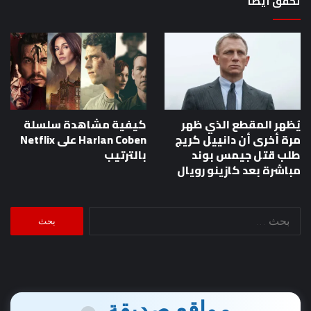
تحقق أيضا
يُظهر المقطع الذي ظهر
كيفية مشاهدة سلسلة
مرة أخرى أن دانييل كريج
Harlan Coben على Netflix
طلب قتل جيمس بوند
بالترتيب
مباشرة بعد كازينو رويال
البحث
عن:
مواقع صديقة