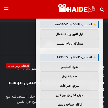
بحث
الق
×
توصيات :
عن
باقة متميزة VIP (كود: AA38045):
الرئيسية
/
مضيفي
اول اثنين ريادة اعمال
مضيفي
مشاركة ارباح ادسنس
باقة متميزة VIP (كود: AA35872):
اعلانات ومراجعات
ضوء التعليمي
4
0
haideb
صحيفة برق
سيكون مايكل كيتون من بين مضيفي موسم
موقع اشراقات
SNL 50
موقع اشراق اون لاين
سيتزامن نجم Beetlejuice Beetlejuice مع حفل استضافته مع
فيلمه الدرامي الجديد Goodrich، الذي سيفتتح في نفس
اركان سياحة وسفر
الأسبوع. كما هو فيلم…