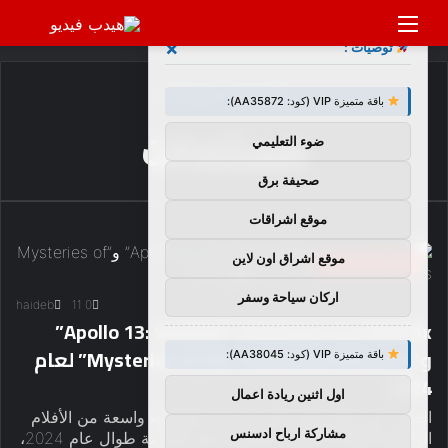
القائمة
بحث
×
توصيات :
عن
الرئيسية
/
مستندات
باقة متميزة VIP (كود: AA35872):
مستندات
ضوء التعليمي
صحيفة برق
موقع اشراقات
موقع اشراق اون لاين
اخبار منصات الأفلام
اركان سياحة وسفر
haideb
11
0
Netflix تحدد مستندات “Apollo 13: Survival”
و”Mysteries of the Terracotta Warriors” لعام
باقة متميزة VIP (كود: AA38045):
2024
اول اثنين ريادة اعمال
الصور عبر صور غيتي لدى Netflix مجموعة واسعة من الأفلام
مشاركة ارباح ادسنس
الوثائقية الجديدة المقرر إصدارها على الخدمة طوال عام 2024،