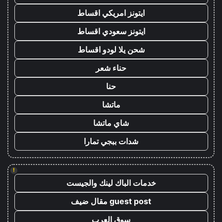
ايتونز امريكي اقساط
ايتونز سعودي اقساط
شحن يلا لودو اقساط
حناء شعر
حنا
ماتشا
شاي ماتشا
شدات ببجي تمارا
!
خدمات الباك لينك والجيست
guest post مقال ضيف
سوق العرب