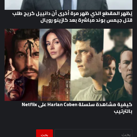
يُظهر المقطع الذي ظهر مرة أخرى أن دانييل كريج طلب
قتل جيمس بوند مباشرة بعد كازينو رويال
كيفية مشاهدة سلسلة Harlan Coben على Netflix
بالترتيب
البحث