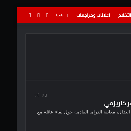
لأفلام
اعلانات ومراجعات
تسجيل
إضافة
بحث
تابعنا
الدخول
عمود
عن
جانبي
3
0
ر كاريزمي
ًا مقطورة الضال، معاينة الدراما القادمة حول لقاء عائلة مع