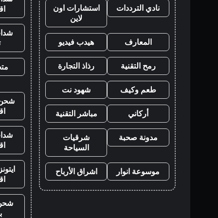
نادي الترددات
استشارات اون
اق
لاين
شدات
المعارف
هيدب فيديو
ت
رمح التقنية
رذاذ التجارة
متجر
طعم وكيف
شهود نت
شحن ي
اق
أركاني
مباشر التقنية
شدات
مدونة صحبة
شرقيات
اق
السياحة
ايتون
موسوعة انوار
اشراق الأرباح
اق
شحن
ب