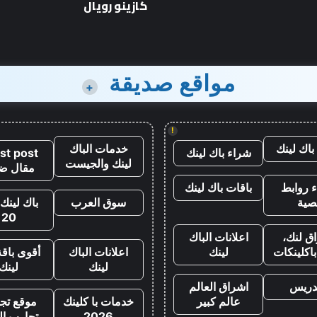
كازينو رويال
مواقع صديقة
+
!
باك لينك
خدمات الباك
شراء باك لينك
st post
لينك والجيست
مقال ض
 روابط
باقات باك لينك
صية
سوق العرب
باك لينك 
20
ق لنك،
اعلانات الباك
اكلينكات
لينك
اعلانات الباك
أقوى باقة
لينك
لينك
تدريس
اشراق العالم
عالم كبير
خدمات با كلينك
موقع تجا
2026
تجارب ال