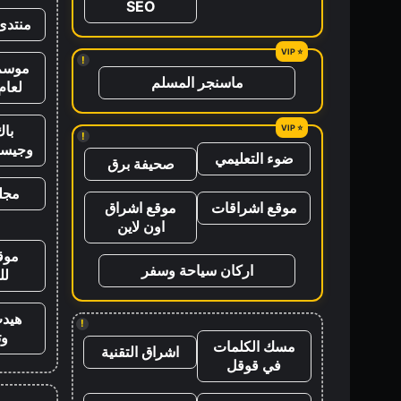
SEO
منتدى
!
موسم 
ماسنجر المسلم
لعام 26
باك
!
وجيس
ضوء التعليمي
صحيفة برق
مجلة
موقع اشراقات
موقع اشراق
اون لاين
موق
اركان سياحة وسفر
لل
هيد
!
وت
مسك الكلمات
اشراق التقنية
في قوقل