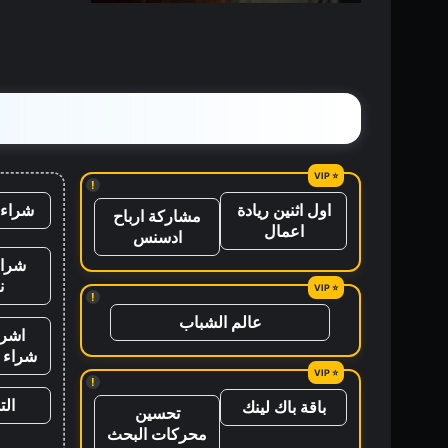
القصص
!
شراء 
اول اثنين ريادة
مشاركة ارباح
اعمال
ادسنس
شراء
ن
!
عالم الشباب
اشرا
شراء ب
!
ال
باقة باك لينك
تحسين
محركات البحث