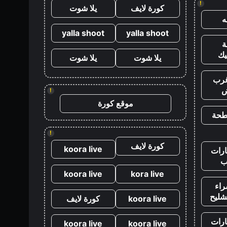
!
كورة لايف
يلا شوت
yalla shoot
yalla shoot
يك
يلا شوت
يلا شوت
رب
ض
!
موقع كورة
طحة
!
كورة لايف
koora live
رات
ب
koora live
kora live
اء
شليح
koora live
كورة لايف
رات
koora live
koora live