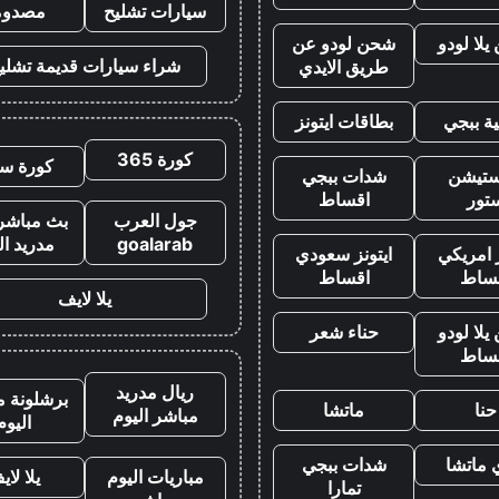
سيارات تشليح
مصدوم
لا لودو
شحن لودو عن
شراء سيارات قديمة تشلي
طريق الايدي
ة ببجي
بطاقات ايتونز
كورة 365
كورة سي
يستيشن
شدات ببجي
تور
اقساط
جول العرب
بث مباشر 
goalarab
مدريد ال
ز امريكي
ايتونز سعودي
ساط
اقساط
يلا لايف
لا لودو
حناء شعر
ساط
ريال مدريد
برشلونة م
حنا
ماتشا
مباشر اليوم
اليوم
 ماتشا
شدات ببجي
مباريات اليوم
يلا لاي
تمارا