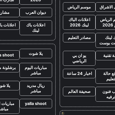
 الاشراق
موسم الرياض
ديوان العرب
مشاري
الرياض
اعلانات الباك
20
لينك 2026
اعلانات باك
اعلانات با
لينك
 لينك
مصادر التعليم
ت بوست
يلا شوت
la shoot
 تقنية
يو ان بي
الرياضي
مباريات اليوم
برشلونة م
مباشر
ع حالة
اخبار 24 ساعة
تعليم
ريال مدريد
يلا شو
مباشر
ب فنون
صحيفة العالم
رفيه
yalla shoot
مباريات ا
مباشر
!