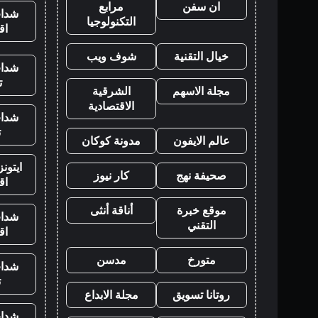
ان سفن
مرابع
شدات
التكنولوجيا
اق
خيال التقنية
شوف ويب
شدات
ت
مجلة الاسهم
الشرقية
الاقتصادية
شدات
ت
عالم الايفون
مدونة كوكان
ايتون
صحيفة نهج
كار نيوز
اق
موقع خبرة
أناقة أنثى
شدات
التقني
اق
متورخ
مدسن
شدات
ت
روتانا تسويق
مجلة الابداع
شدات