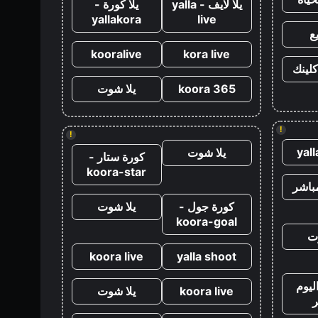
يلا لايف - yalla
يلا كورة -
yallakora
live
ع
kooralive
kora live
كلينك
koora 365
يلا شوت
!
!
yal
يلا شوت
كورة ستار -
koora-star
باشر
كورة جول -
يلا شوت
koora-goal
ت
koora live
yalla shoot
ليوم
koora live
يلا شوت