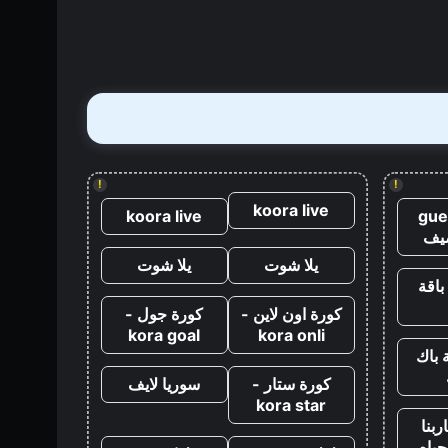
قتل
جيمس
بوند
مباشرة
بعد
كازينو
رويال
!
!
koora live
koora live
gue
يف
يلا شوت
يلا شوت
باقة
كورة اون لاين -
كورة جول -
kora goal
kora onli
 باك
كورة ستار -
سوريا لايف
kora star
ربنا
حياه