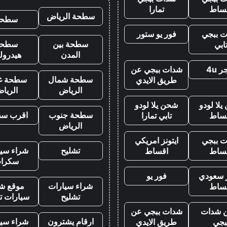
ساط
تمارا
سطحة الرياض
سطحه
 ببجي
فور يو ستور
سطحة بين
سطحة
ابي
المدن
هيدرول
 4u
شدات ببجي عن
سطحة شمال
سطحة غ
طريق الايدي
الرياض
الريا
لا لودو
شحن يلا لودو
سطحة جنوب
اقرب س
ساط
تابي تمارا
الرياض
 ببجي
ايتونز امريكي
تشليح
شراء سيا
ساط
اقساط
سكرا
ز سعودي
فور يو
شراء سيارات
موقع شر
ساط
تشليح
سيارات ت
 شدات
شدات ببجي عن
ارقام يشترون
شراء سيا
بجي
طريق الايدي