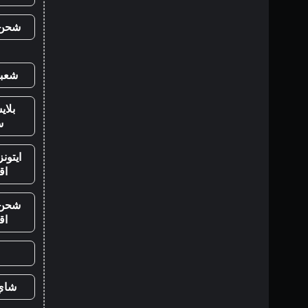
شحن ي
شعبي
بلا
س
ايتون
اق
شحن ي
اق
شاي