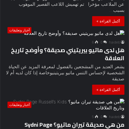
عن الملاعب مؤخرا . تم تهميش اللاعب القصير الموهوب
بسبب…
أكمل القراءة »
أخبار وتعليقات
6
0
haideb
هل لدى ماتيو بيريتيني صديقة؟ وأوضح تاريخ
العلاقة
يشعر العديد من المشجعين بالفضول لمعرفة المزيد عن الحياة
الشخصية لإحساس التنس ماتيو بيريتينيوخاصة إذا كان لديه أم لا
صديقة.…
أكمل القراءة »
أخبار وتعليقات
5
0
haideb
من هي صديقة تيران ماتيو؟ Sydni Page