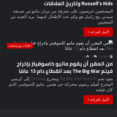
Russell’s Kids وتاريخ العلاقات
المشجعين حريصون على معرفة من تيران ماتيو‘س صديقة
سيدني بيج راسل هو وكم عدد الأطفال لديهما. يريد العديد من
المعجبين…
أكمل القراءة »
اعلانات ومراجعات
8
0
haideb
من المقرر أن يقوم ماتيو كاسوفيتز بإخراج
فيلم The Big War بعد انقطاع دام 13 عامًا
يعود نجم Amélie and Munich ومخرج Gothika إلى كرسي
المخرج لفيلم رسوم متحركة حي هجين. ماتيو كاسوفيتز، الذي
كان فيلمه…
أكمل القراءة »