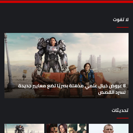
لا تفوت
8
أح
عروض
سل
خيال
an
علمي
وال
مذهلة
من
بصريًا
إص
تضع
me
معايير
eo
8 عروض خيال علمي مذهلة بصريًا تضع معايير جديدة
جديدة
هذا
لسرد القصص
ه
لسرد
الأ
القصص
تحديثات