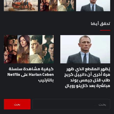
تحقق أيضا
يُظهر المقطع الذي ظهر
كيفية مشاهدة سلسلة
مرة أخرى أن دانييل كريج
Harlan Coben على Netflix
طلب قتل جيمس بوند
بالترتيب
مباشرة بعد كازينو رويال
البحث
عن: