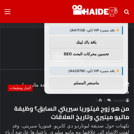
بحث
الق
×
توصيات :
عن
باقة متميزة VIP (كود: AA11138):
الرئيسية
/
ماتيو
باقة باك لينك
ماتيو
تحسين محركات البحث SEO
باقة متميزة VIP (كود: AA26790):
ماسنجر المسلم
أخبار وتعليقات
2
0
haideb
من هو زوج فيتوريا سيريتي السابق؟ وظيفة
ماتيو ميليري وتاريخ العلاقات
تكهنات حول صديقة ليوناردو دي كابريو, فيتوريا سيريتي، وقد
لفتت الانتباه إلى علاقتها مع ماتيو ميليري. باعتبارها عارضة أزياء