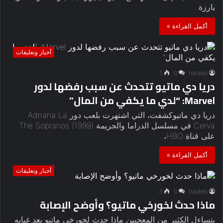
بارزة…
أكمل القراءة »
أخبار وتعليقات
1
0
haideb
دريا دي ماتيو تتحدث عن سبب رفضها لدور
Marvel: “لدي ما يكفي من المال”
دريا دي ماتيوكشفت، التي اشتهرت بلعب دور Adriana La
Cerva في مسلسل الدراما والجريمة The Sopranos (1999)
على قناة HBO،…
أكمل القراءة »
أخبار وتعليقات
3
0
haideb
ماذا حدث لخورخي ماتيو؟ وأوضح الإصابة
يتساءل الكثير من المعجبين ماذا حدث لخورخي ماتيو بعد غيابه