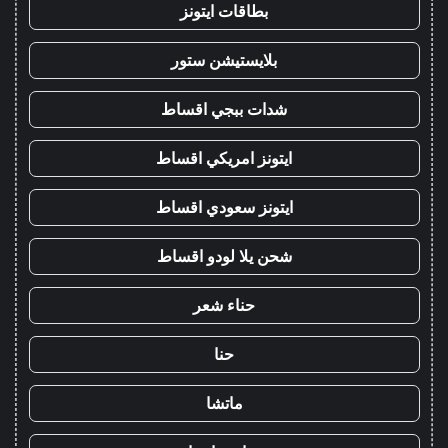
بطاقات ايتونز
بلايستيشن ستور
شدات ببجي اقساط
ايتونز امريكي اقساط
ايتونز سعودي اقساط
شحن يلا لودو اقساط
حناء شعر
حنا
ماتشا