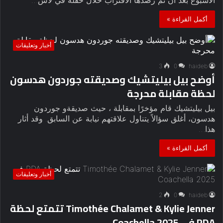
أكمل القراءة »
أخبار وتعليقات
3
0
haideb
أوضح بيل بيليتشيك وصديقته جوردون هدسون
لحظة مقابلة محرجة
بيل بيليتشيك قام مؤخرًا بمقابلة ، حيث صديقةو جوردون
هدسون، أغلق سؤالاً يتناول علاقتهم نيابة عن السابق. وقد أثار
هذا…
أكمل القراءة »
أخبار وتعليقات
2
0
haideb
Timothée Chalamet & Kylie Jenner تتمتع لحظة
PDA في Coachella 2025