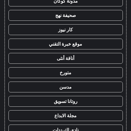
مدونة كوكان
صحيفة نهج
كار نيوز
موقع خبرة التقني
أناقة أنثى
متورخ
مدسن
روتانا تسويق
مجلة الابداع
نادي الترددات