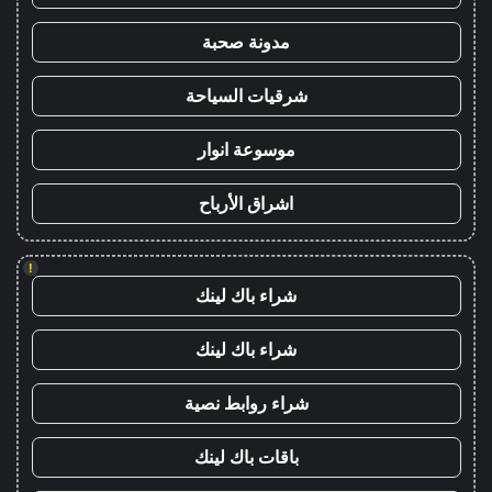
مدونة صحبة
شرقيات السياحة
موسوعة انوار
اشراق الأرباح
!
شراء باك لينك
شراء باك لينك
شراء روابط نصية
باقات باك لينك