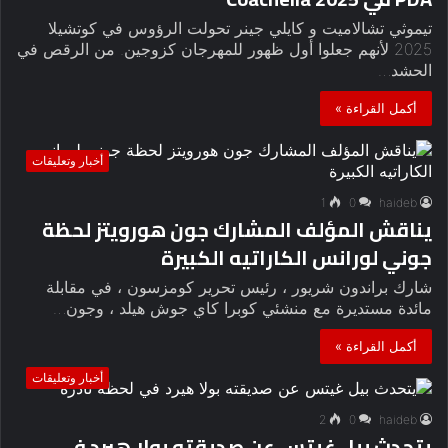
تيموثي تشالاميت و كايلي جينر تحولت الرؤوس في كوتشيلا
2025 لأنهم جعلوا أول ظهور للمهرجان كزوجين. من الرقص في
الحشد…
أكمل القراءة »
أخبار وتعليقات
1
0
haideb
يناقش المؤلف المشارك جون هورويتز لحظة
جوني لورانس الكاراتيه الكبيرة
شارك براندون شريور ، رئيس تحرير كومزسون ، في مقابلة
مائدة مستديرة مع منشئي كوبرا كاي جوش هيلد ، وجون…
أكمل القراءة »
أخبار وتعليقات
2
0
haideb
يتحدث بيل غيتس عن صديقته بولا هيرد في