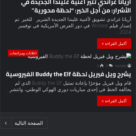
أريانا غراندي تثير أغنية غليندا الجديدة في
الأشرار: من أجل الخير: “لحظة محورية”
أريانا غراندي تشويق لأغنية غليندا الجديدة الشرير : للخير. تم
إصدار فيلم Wicked في دور العرض الأمريكية في نوفمبر
2024.…
أكمل القراءة »
اعلانات ومراجعات
0
0
haideb
يشرح ويل فيريل لحظة Buddy the Elf الفيروسية
قام ويل فيريل مؤخرًا بإعادة تمثيل Buddy the Elf الذي لم
يحالفه الحظ في إحدى مباريات دوري الهوكي الوطني، وانتشر…
أكمل القراءة »
الصفحة التالية