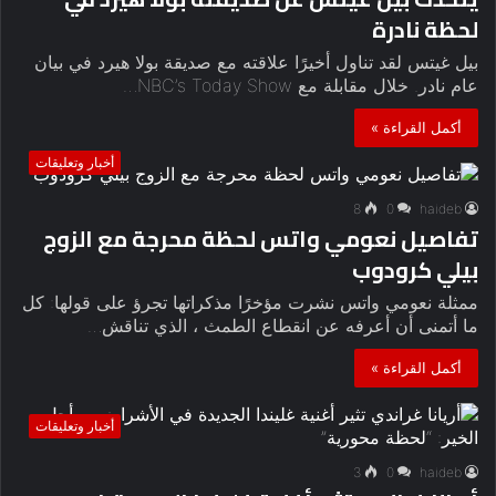
لحظة نادرة
بيل غيتس لقد تناول أخيرًا علاقته مع صديقة بولا هيرد في بيان
عام نادر. خلال مقابلة مع NBC’s Today Show…
أكمل القراءة »
أخبار وتعليقات
8
0
haideb
تفاصيل نعومي واتس لحظة محرجة مع الزوج
بيلي كرودوب
ممثلة نعومي واتس نشرت مؤخرًا مذكراتها تجرؤ على قولها: كل
ما أتمنى أن أعرفه عن انقطاع الطمث ، الذي تناقش…
أكمل القراءة »
أخبار وتعليقات
3
0
haideb