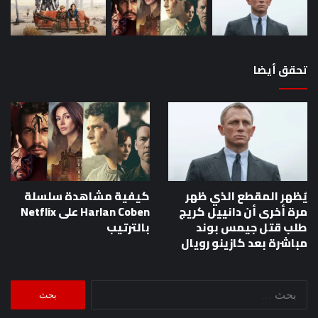
تحقق أيضا
يُظهر المقطع الذي ظهر
كيفية مشاهدة سلسلة
مرة أخرى أن دانييل كريج
Harlan Coben على Netflix
طلب قتل جيمس بوند
بالترتيب
مباشرة بعد كازينو رويال
البحث
عن: