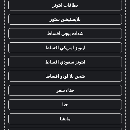
بطاقات ايتونز
بلايستيشن ستور
شدات ببجي اقساط
ايتونز امريكي اقساط
ايتونز سعودي اقساط
شحن يلا لودو اقساط
حناء شعر
حنا
ماتشا