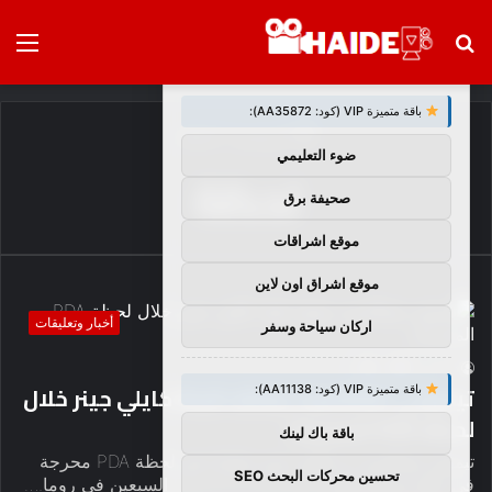
بحث
الق
×
توصيات :
عن
باقة متميزة VIP (كود: AA35872):
الرئيسية
/
لحظة
ضوء التعليمي
لحظة
صحيفة برق
موقع اشراقات
موقع اشراق اون لاين
أخبار وتعليقات
اركان سياحة وسفر
2
0
haideb
تيموثي تشالاميت يفتقد قبلة كايلي جينر خلال
باقة متميزة VIP (كود: AA11138):
لحظة PDA المحرجة
باقة باك لينك
تيموثي تشالاميت و كايلي جينر شارك في لحظة PDA محرجة
تحسين محركات البحث SEO
في حفل توزيع جوائز David Di Donatello السبعين في روما.…