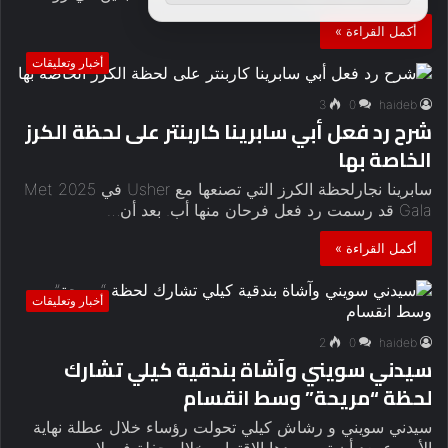
أكمل القراءة »
أخبار وتعليقات
3
0
haideb
شرح رد فعل أبي سابرينا كاربنتر على لحظة الكرز
الخاصة بها
سابرينا نجارلحظة الكرز التي تصنعها مع Usher في 2025 Met
Gala قد رسمت رد فعل فرحان منها أب. بعد أن…
أكمل القراءة »
أخبار وتعليقات
2
0
haideb
سيدني سويني وآشاة بندقية كيلي تشارك
لحظة “مريحة” وسط انقسام
سيدني سويني و رشاش كيلي تحولت رؤساء خلال عطلة نهاية
الأسبوع بعد أن تم رصدها الاقتراب خلال حفلة في لاس…