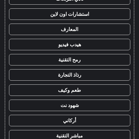
استشارات اون لاين
المعارف
هيدب فيديو
رمح التقنية
رذاذ التجارة
طعم وكيف
شهود نت
أركاني
مباشر التقنية