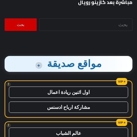
مباشرة بعد كازينو رويال
البحث
عن:
مواقع صديقة
+
!
اول اثنين ريادة اعمال
مشاركة ارباح ادسنس
!
عالم الشباب