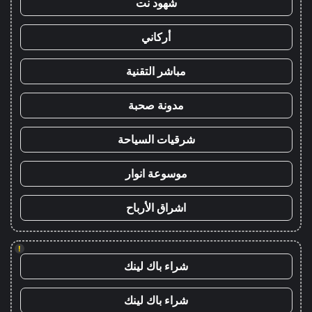
شهود نت
أركاني
مباشر التقنية
مدونة صحبة
شرقيات السياحة
موسوعة انوار
اشراق الأرباح
!
شراء باك لينك
شراء باك لينك