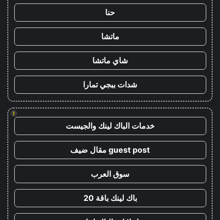
حنا
ماتشا
شاي ماتشا
شدات ببجي تمارا
!
خدمات الباك لينك والجيست
guest post مقال ضيف
سوق العرب
باك لينك باقة 20