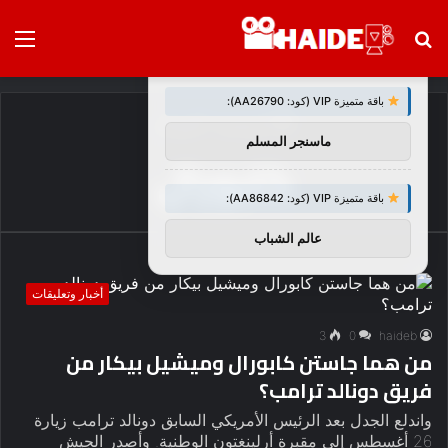
بحث
الق
×
توصيات :
عن
باقة متميزة VIP (كود: AA26790):
الرئيسية
/
كابورال
ماسنجر المسلم
كابورال
باقة متميزة VIP (كود: AA86842):
عالم الشباب
أخبار وتعليقات
3
0
haideb
من هما جاستن كابورال وميشيل بيكار من
فريق دونالد ترامب؟
واندلع الجدل بعد الرئيس الأمريكي السابق دونالد ترامب زيارة
26 أغسطس إلى مقبرة أرلينغتون الوطنية. وأصدر الجيش