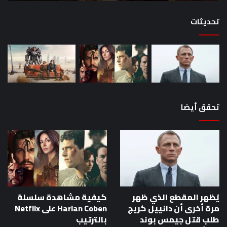
القصص
تحديثات
تحقق أيضا
يُظهر المقطع الذي ظهر
كيفية مشاهدة سلسلة
مرة أخرى أن دانييل كريج
Harlan Coben على Netflix
طلب قتل جيمس بوند
بالترتيب