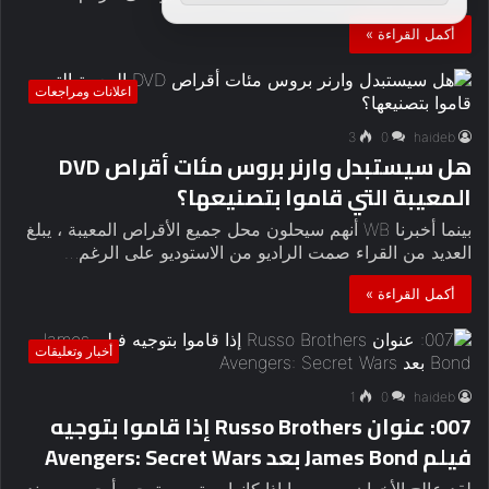
أكمل القراءة »
اعلانات ومراجعات
3
0
haideb
هل سيستبدل وارنر بروس مئات أقراص DVD
المعيبة التي قاموا بتصنيعها؟
بينما أخبرنا WB أنهم سيحلون محل جميع الأقراص المعيبة ، يبلغ
العديد من القراء صمت الراديو من الاستوديو على الرغم…
أكمل القراءة »
أخبار وتعليقات
1
0
haideb
007: عنوان Russo Brothers إذا قاموا بتوجيه
فيلم James Bond بعد Avengers: Secret Wars
لقد عالج الأخوان روسو ما إذا كانوا مهتمين بتوجيه أ جيمس بوند