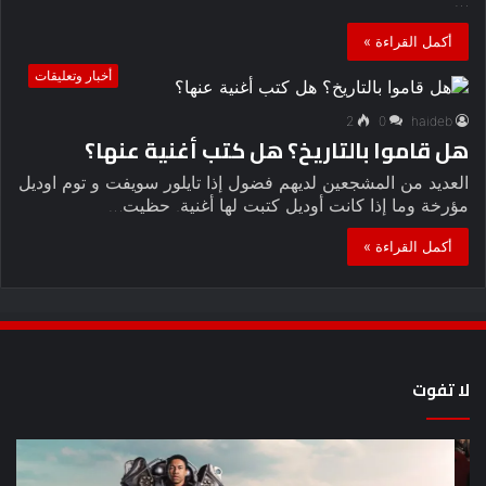
أكمل القراءة »
أخبار وتعليقات
2
0
haideb
هل قاموا بالتاريخ؟ هل كتب أغنية عنها؟
العديد من المشجعين لديهم فضول إذا تايلور سويفت و توم اوديل
مؤرخة وما إذا كانت أوديل كتبت لها أغنية. حظيت…
أكمل القراءة »
لا تفوت
8
أح
عروض
سل