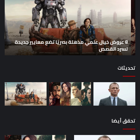
خيال
an
علمي
وال
مذهلة
من
بصريًا
إص
تضع
me
معايير
eo
8 عروض خيال علمي مذهلة بصريًا تضع معايير جديدة
جديدة
هذا
لسرد القصص
ه
لسرد
الأ
القصص
تحديثات
تحقق أيضا