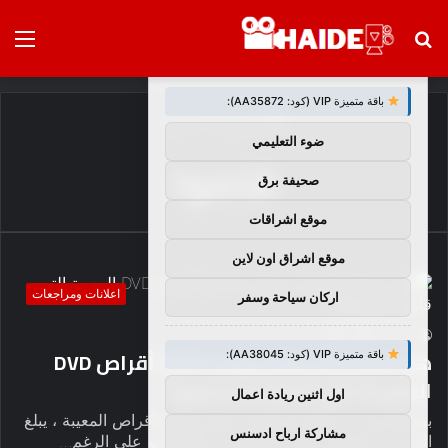
بحث
الق
×
توصيات :
عن
باقة متميزة VIP (كود: AA35872):
الرئيسية
/
قاموا
ضوء التعليمي
قاموا
صحيفة برق
موقع اشراقات
موقع اشراق اون لاين
اعلانات ومراجعات
اركان سياحة وسفر
2
0
haideb
هل سيستبدل وارنر بروس مئات أقراص DVD
باقة متميزة VIP (كود: AA38045):
المعيبة التي قاموا بتصنيعها؟
اول اثنين ريادة اعمال
بينما أخبرنا WB أنهم سيحلون محل جميع الأقراص المعيبة ، يبلغ
مشاركة ارباح ادسنس
العديد من القراء صمت الراديو من الاستوديو على الرغم…