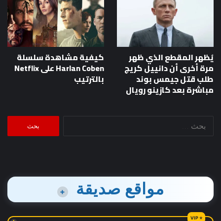
يُظهر المقطع الذي ظهر
كيفية مشاهدة سلسلة
مرة أخرى أن دانييل كريج
Harlan Coben على Netflix
طلب قتل جيمس بوند
بالترتيب
مباشرة بعد كازينو رويال
البحث
عن:
مواقع صديقة
+