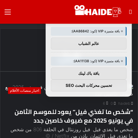
بحث
الق
×
🚀 توصيات :
عن
⭐ باقة متميزة VIP (كود: AA86842):
الرئيسية
/
فيل
عالم الشباب
فيل
⭐ باقة متميزة VIP (كود: AA11138):
باقة باك لينك
تحسين محركات البحث SEO
اخبار منصات الأفلام
6
0
haideb
“شخص ما تغذي فيل” يعود للموسم الثامن
في يونيو 2025 مع ضيوف خاصين جدد
شخص ما يغذي فيل. فيل روزنتال في الحلقة 806 من شخص
ما تغذي فيل. الائتمان: بإذن من Netflix / ©…