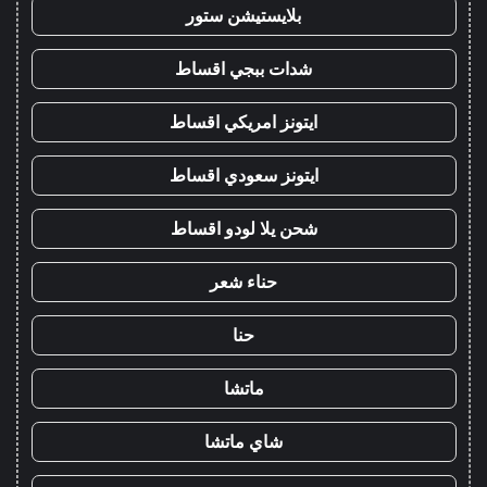
بلايستيشن ستور
شدات ببجي اقساط
ايتونز امريكي اقساط
ايتونز سعودي اقساط
شحن يلا لودو اقساط
حناء شعر
حنا
ماتشا
شاي ماتشا