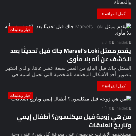
والمعاناة…
أكمل القراءة »
أخبار وتعليقات
2
0
haideb
يقدم ممثل Marvel’s Loki جاك فيل تحديثًا بعد
الكشف عن أنه بلا مأوى
الممثل جاك فيل البالغ من العمر سبعة عشر عامًا، والذي اشتهر
بتصوير أحد الأشكال المختلفة للشخصية التي تحمل اسمه في…
أكمل القراءة »
أخبار وتعليقات
4
0
haideb
من هي زوجة فيل ميكلسون؟ أطفال إيمي
وتاريخ العلاقات
مستخدمو الإنترنت حريصون على معرفة كل شيء عنه زوجة