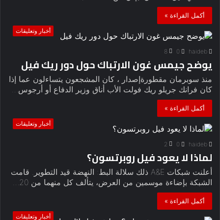
أكمل القراءة »
أخبار وتعليقات
8
0
haideb
يوضح جيمس غون الارتباك حول دور ريك فيل
منذ سوبرمان مقطورةإصدار ، كان المشجعون يتساءلون عما إذا
كان فرانك جريلو ريك فولت الأب أناق وزير الدفاع أو أرجوس…
أكمل القراءة »
أخبار وتعليقات
2
0
haideb
لماذا لا يعود فيل روبرتسون؟
أعلنت شبكات A&E ذلك سلالة البط: النهضة قيد التطوير. قامت
الشبكة بإضاءة موسمين من العرض، يتألف كل منهما من 20…
أكمل القراءة »
أخبار وتعليقات