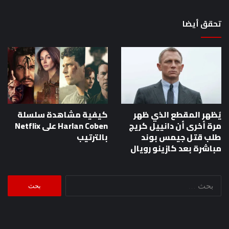
تحقق أيضا
يُظهر المقطع الذي ظهر
كيفية مشاهدة سلسلة
مرة أخرى أن دانييل كريج
Harlan Coben على Netflix
طلب قتل جيمس بوند
بالترتيب
مباشرة بعد كازينو رويال
البحث
عن: