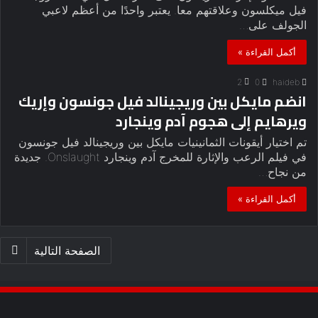
فيل ميكلسون وعلاقتهم معا. يعتبر واحدًا من أعظم لاعبي
الجولف على…
أكمل القراءة »
2
0
haideb
انضم مايكل بين وريجينالد فيل جونسون وإريك
ويرهايم إلى هجوم آدم وينجارد
تم اختيار أيقونات الثمانينيات مايكل بين وريجينالد فيل جونسون
في فيلم الرعب والإثارة للمخرج آدم وينجارد Onslaught. جديدة
من نجاح…
أكمل القراءة »
الصفحة التالية