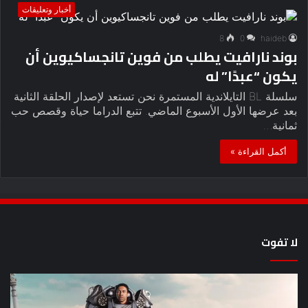
أخبار وتعليقات
8
0
haideb
بوند نارافيت يطلب من فوين تانجساكيوين أن
يكون “عبدًا” له
سلسلة BL التايلاندية المستمرة نحن تستعد لإصدار الحلقة الثانية
بعد عرضها الأول الأسبوع الماضي. تتبع الدراما حياة وقصص حب
ثمانية…
أكمل القراءة »
لا تفوت
8
أح
عروض
سل