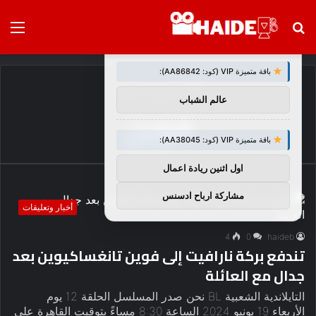
بحث
الق
×
توصيات :
عن
باقة متميزة VIP (كود: AA86842):
الرئيسية
/
فوين
عالم الشباب
فوين
باقة متميزة VIP (كود: AA38045):
اول اثنين ريادة اعمال
مشاركة ارباح ادسنس
أخبار وتعليقات
4
0
haideb
تندفع بركة نارافيت إلى فوين تانغساكيوين بعد
جدال مع العائلة
التايلاندية الشعبية BL نحن صدر المسلسل الحلقة 12 يوم
الأربعاء 19 يونيو 2024 الساعة 8:30 مساءً بتوقيت القاهرة على