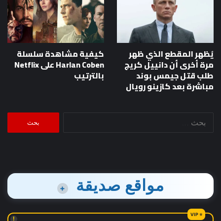
يُظهر المقطع الذي ظهر
كيفية مشاهدة سلسلة
مرة أخرى أن دانييل كريج
Harlan Coben على Netflix
طلب قتل جيمس بوند
بالترتيب
مباشرة بعد كازينو رويال
البحث
عن:
مواقع صديقة
+
!