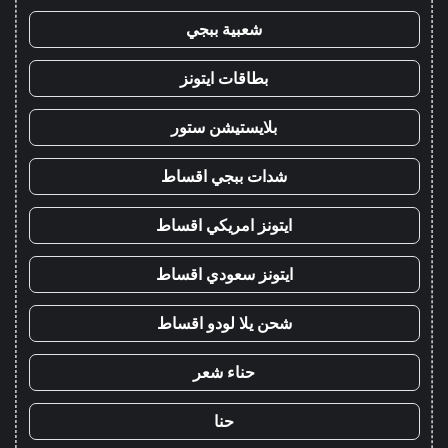
شعبية ببجي
بطاقات ايتونز
بلايستيشن ستور
شدات ببجي اقساط
ايتونز امريكي اقساط
ايتونز سعودي اقساط
شحن يلا لودو اقساط
حناء شعر
حنا