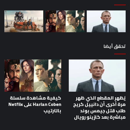
مباشرة
بعد
كازينو
رويال
تحقق أيضا
يُظهر المقطع الذي ظهر
كيفية مشاهدة سلسلة
مرة أخرى أن دانييل كريج
Harlan Coben على Netflix
طلب قتل جيمس بوند
بالترتيب
مباشرة بعد كازينو رويال