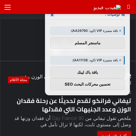
بحث
الق
×
🚀 توصيات :
عن
الرئيسية
/
فقدتها
⭐ باقة متميزة VIP (كود: AA26790):
فقدتها
ماسنجر المسلم
⭐ باقة متميزة VIP (كود: AA11138):
باقة باك لينك
مجلة الأفلام
تحسين محركات البحث SEO
7
0
haideb
تيفاني فرانكو تقدم تحديثًا عن رحلة فقدان
الوزن وعدد الجنيهات التي فقدتها
ملخص تقول تيفاني من 90 Day Fiancé أن فقدان وزنها قد
وصل إلى مستوى ثابت، لكنها لا تزال تأمل في…
أكمل القراءة »