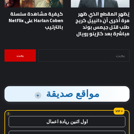
يُظهر المقطع الذي ظهر
كيفية مشاهدة سلسلة
مرة أخرى أن دانييل كريج
Harlan Coben على Netflix
طلب قتل جيمس بوند
بالترتيب
مباشرة بعد كازينو رويال
البحث
عن:
مواقع صديقة
+
!
اول اثنين ريادة اعمال