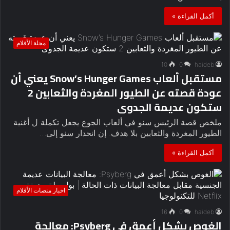
أكمل القراءة »
مجلة الأفلام
10
0
haideb
مستقبل ألعاب Snow’s Hunger Games يعني أن
عودة قصته عن الطيور المغردة والثعابين 2
ستكون عديمة الجدوى
ملخص قصة الرئيس سنو في ألعاب الجوع يجعل تكملة ل أغنية
الطيور المغردة والثعابين بلا هدف. إن انحدار سنو إلى…
أكمل القراءة »
اخبار منصات الأفلام
16
0
haideb
الغوص بشكل أعمق في Psyberg: معالجة