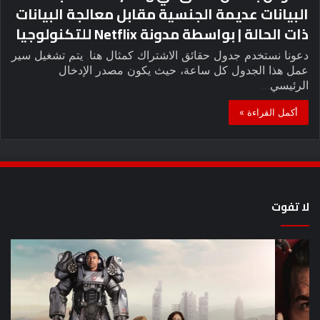
البيانات عديمة الجنسية مقابل معالجة البيانات
ذات الحالة | بواسطة مدونة Netflix للتكنولوجيا
دعونا نستخدم جدول حقائق الاشتراك كمثال هنا. يتم تشغيل سير
عمل هذا الجدول كل ساعة، حيث يكون مصدر الإدخال
الرئيسي…
أكمل القراءة »
لا تفوت
8
أح
عروض
سل
خيال
an
علمي
وال
مذهلة
من