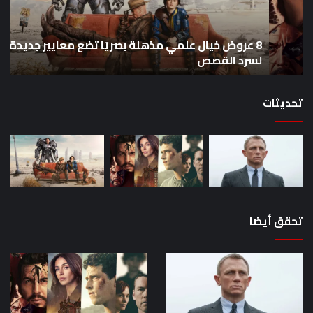
بصريًا
إص
تضع
me
معايير
eo
8 عروض خيال علمي مذهلة بصريًا تضع معايير جديدة
جديدة
هذا
لسرد القصص
ه
لسرد
الأ
القصص
تحديثات
تحقق أيضا