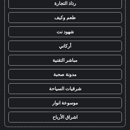
رذاذ التجارة
طعم وكيف
شهود نت
أركاني
مباشر التقنية
مدونة صحبة
شرقيات السياحة
موسوعة انوار
اشراق الأرباح