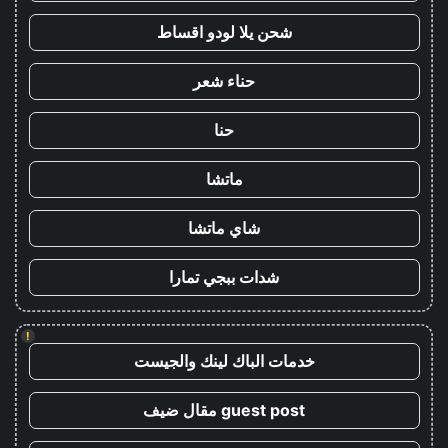
شحن يلا لودو اقساط
حناء شعر
حنا
ماتشا
شاي ماتشا
شدات ببجي تمارا
!
خدمات الباك لينك والجيست
guest post مقال ضيف