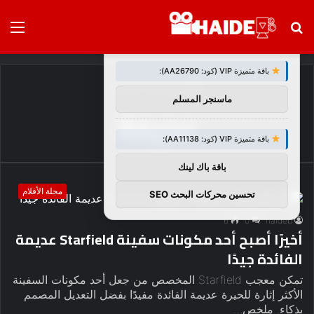
بحث
الق
×
توصيات :
عن
باقة متميزة VIP (كود: AA26790):
الرئيسية
/
عديمة
ماسنجر المسلم
عديمة
باقة متميزة VIP (كود: AA11138):
باقة باك لينك
مجلة الأفلام
تحسين محركات البحث SEO
6
0
haideb
أخيرًا أصبح أحد مكونات سفينة Starfield عديمة
الفائدة جيدًا
تمكن معجب Starfield المخصص من جعل أحد مكونات السفينة
الأكثر إثارة للحيرة عديمة الفائدة مفيدًا بفضل التعديل المصمم
بذكاء. ملخص…