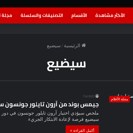
الأكثر مشاهدة
الأقسام
التصنيفات والسلسلة
مجلة ا
الرئيسية
/
سيضيع
سيضيع
haideb
مجلة الأفلام
جيمس بوند من آرون تايلور جونسون سي
ملخص سيؤدي اختيار آرون تايلور جونسون في دور جيم
سيضيع فرصة لإعادة الابتكار الجريء.…
أكمل القراءة »