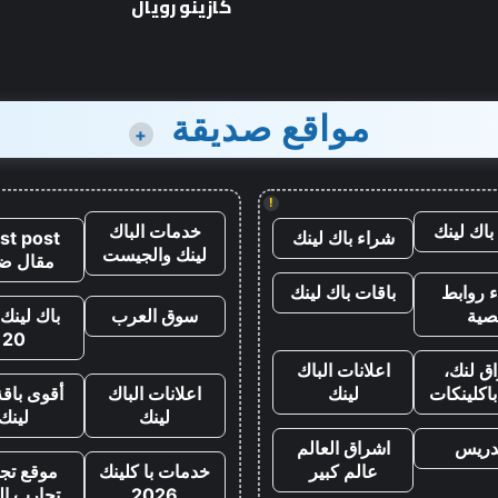
كازينو رويال
مواقع صديقة
+
!
باك لينك
خدمات الباك
شراء باك لينك
st post
لينك والجيست
مقال ض
 روابط
باقات باك لينك
صية
سوق العرب
باك لينك 
20
ق لنك،
اعلانات الباك
اكلينكات
لينك
اعلانات الباك
أقوى باقة
لينك
لينك
تدريس
اشراق العالم
عالم كبير
خدمات با كلينك
موقع تجا
2026
تجارب ال