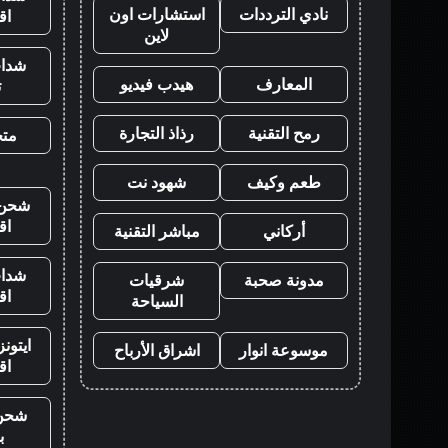
نادي الترددات
استشارات اون
اق
لاين
شدات
المعارف
هيدب فيديو
ت
رمح التقنية
رذاذ التجارة
متجر
طعم وكيف
شهود نت
شحن ي
اق
أركاني
مباشر التقنية
شدات
مدونة صحبة
شرقيات
اق
السياحة
ايتون
موسوعة انوار
اشراق الأرباح
اق
شحن
ب