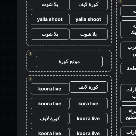
!
كورة لايف
يلا شوت
yalla shoot
yalla shoot
يك
يلا شوت
يلا شوت
رب
ض
!
موقع كورة
طحة
!
كورة لايف
koora live
رات
ب
koora live
kora live
اء
شليح
koora live
كورة لايف
رات
koora live
koora live