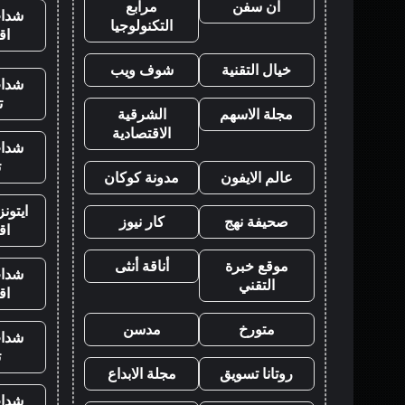
ان سفن
مرابع
شدات
التكنولوجيا
اق
خيال التقنية
شوف ويب
شدات
ت
مجلة الاسهم
الشرقية
الاقتصادية
شدات
ت
عالم الايفون
مدونة كوكان
ايتون
صحيفة نهج
كار نيوز
اق
موقع خبرة
أناقة أنثى
شدات
التقني
اق
متورخ
مدسن
شدات
ت
روتانا تسويق
مجلة الابداع
شدات