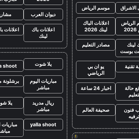
 الاشراق
موسم الرياض
ديوان العرب
مشاري
الرياض
اعلانات الباك
20
لينك 2026
اعلانات باك
اعلانات با
لينك
 لينك
مصادر التعليم
ت بوست
يلا شوت
la shoot
 تقنية
يو ان بي
الرياضي
مباريات اليوم
برشلونة م
مباشر
ع حالة
اخبار 24 ساعة
تعليم
ريال مدريد
يلا شو
مباشر
ب فنون
صحيفة العالم
رفيه
yalla shoot
مباريات ا
مباشر
!