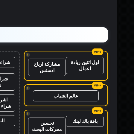
القصص
!
شراء 
اول اثنين ريادة
مشاركة ارباح
اعمال
ادسنس
شراء
ن
!
عالم الشباب
اشرا
شراء ب
!
ال
باقة باك لينك
تحسين
محركات البحث