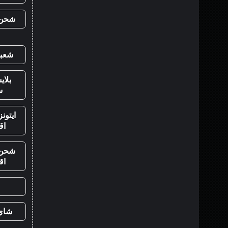
شحن ي
شعبي
بلا
س
ايتون
اق
شحن ي
اق
شاي