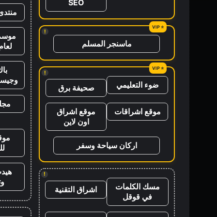
SEO
منتدى
!
موسم 
ماسنجر المسلم
لعام 26
باك
!
وجيس
ضوء التعليمي
صحيفة برق
مجلة
موقع اشراقات
موقع اشراق
اون لاين
موق
اركان سياحة وسفر
لل
هيد
!
وت
مسك الكلمات
اشراق التقنية
في قوقل