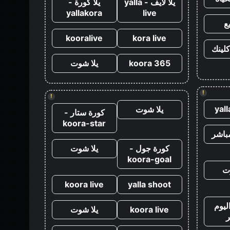
يلا لايف - yalla
يلا كورة -
yallakora
live
ع
kooralive
kora live
كلينك
koora 365
يلا شوت
!
!
yal
يلا شوت
كورة ستار -
koora-star
باشر
كورة جول -
يلا شوت
koora-goal
ت
koora live
yalla shoot
ليوم
koora live
يلا شوت