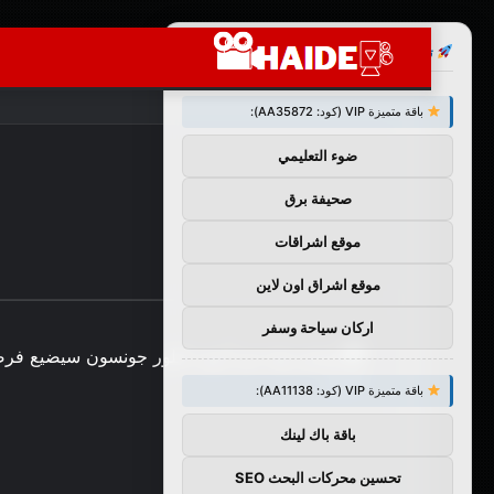
×
توصيات :
باقة متميزة VIP (كود: AA35872):
ضوء التعليمي
صحيفة برق
موقع اشراقات
موقع اشراق اون لاين
اركان سياحة وسفر
باقة متميزة VIP (كود: AA11138):
باقة باك لينك
تحسين محركات البحث SEO