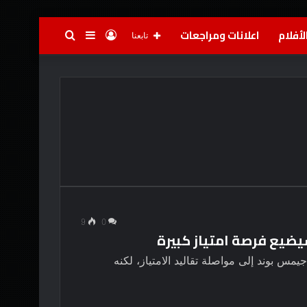
لأفلام
اعلانات ومراجعات
تسجيل
إضافة
بحث
تابعنا
الدخول
عمود
عن
جانبي
9
0
ضيع فرصة امتياز كبيرة
س بوند إلى مواصلة تقاليد الامتياز، لكنه