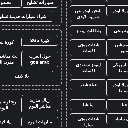
سيارات تشليح
مصدوم
لا لودو
شحن لودو عن
شراء سيارات قديمة تشلي
طريق الايدي
ة ببجي
بطاقات ايتونز
كورة 365
كورة سي
يستيشن
شدات ببجي
تور
اقساط
جول العرب
بث مباشر 
goalarab
مدريد ال
ز امريكي
ايتونز سعودي
ساط
اقساط
يلا لايف
لا لودو
حناء شعر
ساط
ريال مدريد
برشلونة م
حنا
ماتشا
مباشر اليوم
اليوم
 ماتشا
شدات ببجي
مباريات اليوم
يلا لاي
تمارا
مباشر