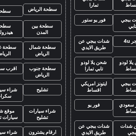
ساط
تمارا
سطحة الرياض
سطحه
 ببجي
فور يو ستور
سطحة بين
سطحة
ابي
المدن
هيدرول
 4u
شدات ببجي عن
سطحة شمال
سطحة غ
طريق الايدي
الرياض
الريا
لا لودو
شحن يلا لودو
سطحة جنوب
اقرب س
ساط
تابي تمارا
الرياض
 ببجي
ايتونز امريكي
تشليح
شراء سيا
ساط
اقساط
سكرا
ز سعودي
فور يو
شراء سيارات
موقع شر
ساط
تشليح
سيارات ت
 شدات
شدات ببجي عن
ارقام يشترون
شراء سيا
بجي
طريق الايدي