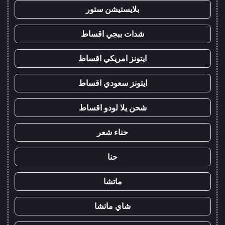
بلايستيشن ستور
شدات ببجي اقساط
ايتونز امريكي اقساط
ايتونز سعودي اقساط
شحن يلا لودو اقساط
حناء شعر
حنا
ماتشا
شاي ماتشا