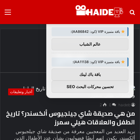
بحث
الق
×
توصيات :
عن
باقة متميزة VIP (كود: AA86842):
الرئيسية
/
سمرز
عالم الشباب
سمرز
باقة متميزة VIP (كود: AA11138):
باقة باك لينك
تحسين محركات البحث SEO
أخبار وتعليقات
2
0
haideb
من هي صديقة شاي جيلجيوس ألكسندر؟ تاريخ
الطفل والعلاقات هيلي سمرز
يريد العديد من المعجبين معرفة من صديقة شاي جيلجيوس
ألكسندر يكون. إنهم أيضًا فضوليون بشأن عدد الأطفال الذين