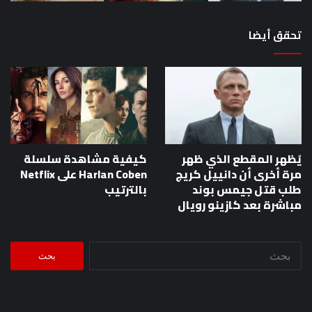
تحقق أيضا
يُظهر المقطع الذي ظهر
كيفية مشاهدة سلسلة
مرة أخرى أن دانييل كريج
Harlan Coben على Netflix
طلب قتل جيمس بوند
بالترتيب
مباشرة بعد كازينو رويال
البحث
عن: