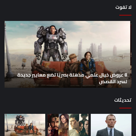
لا تفوت
8
أح
عروض
سل
خيال
an
علمي
وال
مذهلة
من
بصريًا
إص
تضع
me
معايير
eo
8 عروض خيال علمي مذهلة بصريًا تضع معايير جديدة
جديدة
هذا
لسرد القصص
ه
لسرد
الأ
القصص
تحديثات