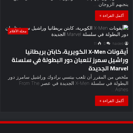
ينجبهم الزوجان.…
أكمل القراءة »
مجلة الأفلام
11
0
haideb
أيقونات X-Men الكويرية، كابتن بريطانيا
وراشيل سمرز تلعبان دور البطولة في سلسلة
Marvel الجديدة
ملخص من المقرر أن تلعب بيتسي برادوك وراشيل سامرز دور
البطولة في سلسلة X-Men الجديدة في عصر From The
Ashes…
أكمل القراءة »