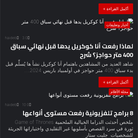
أكمل القراءة »
أخبار وتعليقات
haideb
3
0
لماذا رفعت آنا كوكريل يدها قبل نهائي سباق
400 متر حواجز؟ شرح
شاهد العديد من المشاهدين باهتمام آنا كوكريل نشأ ها يُسلِّم قبل
بدء سباق 400 متر حواجز في أولمبياد باريس 2024.…
أكمل القراءة »
مجلة الأفلام
haideb
10
0
8 برامج تلفزيونية رفعت مستوى أنواعها
ملخص أحدثت الدراما الخيالية الملحمية Game of Thrones
ثورة في سرد ​​القصص بأسلوبها غير التقليدي واختياراتها الجريئة
للشخصيات. جلبت ستار…