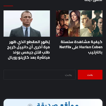
كيفية مشاهدة سلسلة
يُظهر المقطع الذي ظهر
Harlan Coben على Netflix
مرة أخرى أن دانييل كريج
بالترتيب
طلب قتل جيمس بوند
مباشرة بعد كازينو رويال
البحث
عن:
مواقع صديقة