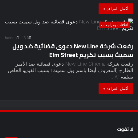
أكمل القراءة »
اعلانات ومراجعات
haideb
16
0
رفعت شركة New Line دعوى قضائية ضد ويل
سميث بسبب تكريم Elm Street
رفعت شركة New Line Cinema دعوى قضائية ضد الأمير
الطازج (المعروف أيضًا باسم ويل سميث) بسبب الفيديو الخاص
بفيلمه “A…
أكمل القراءة »
لا تفوت