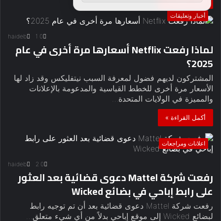
أخبار وتعليقات
haideb
1
0
لماذا رفعت Netflix أسعارها مرة أخرى في عام
2025؟
المشتركون لديهم فضول لمعرفة السبب نيتفليكس وقد زاد لها
الأسعار مرة أخرى للخطط القياسية والمدعومة بالإعلانات
والمميزة في الولايات المتحدة…
أكمل القراءة »
اعلانات ومراجعات
haideb
2
0
رفعت شركة Mattel دعوى قضائية بعد العثور
على رابط إباحي في بضائع Wicked
رفعت شركة Mattel دعوى قضائية بعد أن تم توجيه رابط
لبضائع Wicked إلى موقع إباحي بدلاً من أي شيء متعلق…