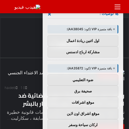
القائمة
بحث
×
🚀 توصيات :
عن
الرئيسية
/
رفعت
⭐ باقة متميزة VIP (كود: AA38045):
رفعت
اول اثنين ريادة اعمال
مشاركة ارباح ادسنس
⭐ باقة متميزة VIP (كود: AA35872):
أخبار وتعليقات
ضوء التعليمي
haideb
1
0
صحيفة برق
رفعت نيل جيمان وزوجة دعوى قضائية ضد
الاعتداء الجنسي المزعوم والاتجار بالبشر
موقع اشراقات
نيل جيمان وزوجته ، أماندا بالمر ، تواجه اتهامات قانونية خطيرة
موقع اشراق اون لاين
في دعوى قضائية رفعتها جليسة الأطفال السابقة ، سكارليت…
اركان سياحة وسفر
أكمل القراءة »