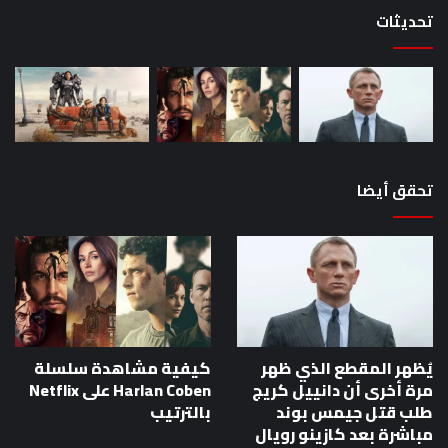
تحديثات
تحقق أيضا
يُظهر المقطع الذي ظهر
كيفية مشاهدة سلسلة
مرة أخرى أن دانييل كريج
Harlan Coben على Netflix
طلب قتل جيمس بوند
بالترتيب
مباشرة بعد كازينو رويال