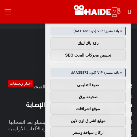
بحث
الق
×
🚀 توصيات :
عن
⭐ باقة متميزة VIP (كود: AA11138):
الرئيسية
/
ديسيلو
باقة باك لينك
ديسيلو
تحسين محركات البحث SEO
⭐ باقة متميزة VIP (كود: AA35872):
أخبار وتعليقات
ضوء التعليمي
4
0
haideb
صحيفة برق
ماذا حدث لكايلا ديسيلو؟ تحديث الإصابة
موقع اشراقات
والصحة
موقع اشراق اون لاين
المشجعين يبحثون عن أ تحديث إصابة كايلا ديسيلو بعد انسحابها
من التصفيات الأولمبية الأمريكية 2024 لدورة الألعاب الأولمبية
اركان سياحة وسفر
في باريس.…