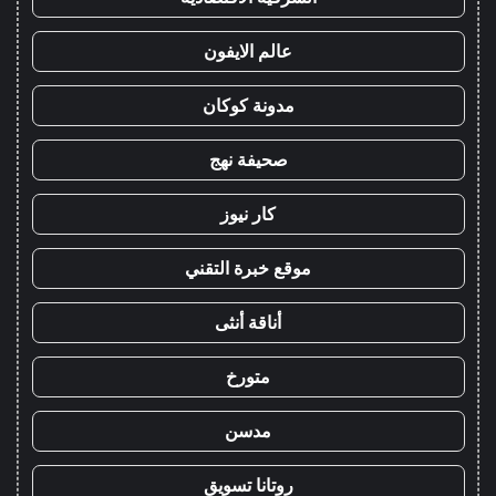
عالم الايفون
مدونة كوكان
صحيفة نهج
كار نيوز
موقع خبرة التقني
أناقة أنثى
متورخ
مدسن
روتانا تسويق