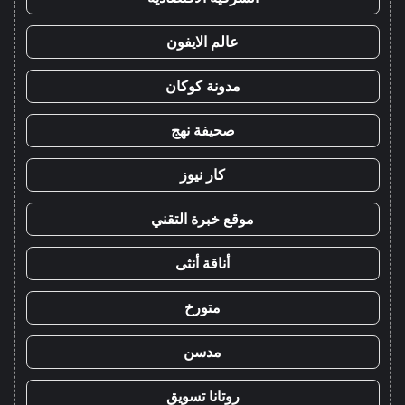
عالم الايفون
مدونة كوكان
صحيفة نهج
كار نيوز
موقع خبرة التقني
أناقة أنثى
متورخ
مدسن
روتانا تسويق