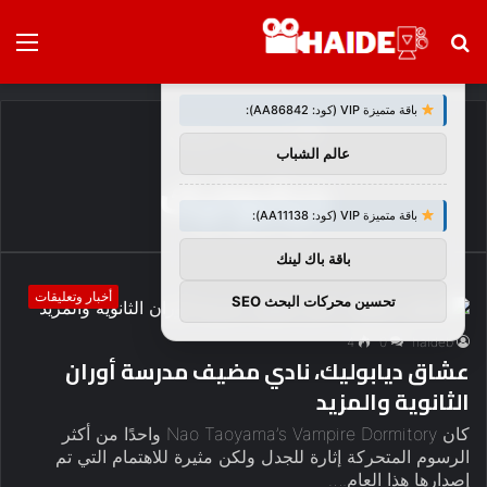
بحث
الق
×
توصيات :
عن
باقة متميزة VIP (كود: AA86842):
الرئيسية
/
ديابوليك
عالم الشباب
ديابوليك
باقة متميزة VIP (كود: AA11138):
باقة باك لينك
أخبار وتعليقات
تحسين محركات البحث SEO
4
0
haideb
عشاق ديابوليك، نادي مضيف مدرسة أوران
الثانوية والمزيد
كان Nao Taoyama’s Vampire Dormitory واحدًا من أكثر
الرسوم المتحركة إثارة للجدل ولكن مثيرة للاهتمام التي تم
إصدارها هذا العام.…