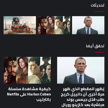
تحديثات
تحقق أيضا
يُظهر المقطع الذي ظهر
كيفية مشاهدة سلسلة
مرة أخرى أن دانييل كريج
Harlan Coben على Netflix
طلب قتل جيمس بوند
بالترتيب
مباشرة بعد كازينو رويال