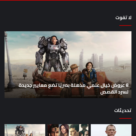
لا تفوت
8
أح
عروض
سل
خيال
an
علمي
وال
مذهلة
من
بصريًا
إص
تضع
me
معايير
eo
8 عروض خيال علمي مذهلة بصريًا تضع معايير جديدة
جديدة
هذا
لسرد القصص
ه
لسرد
الأ
القصص
تحديثات