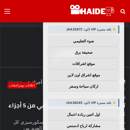
بحث
الق
×
توصيات :
عن
باقة متميزة VIP (كود: AA35872):
الرئيسية
/
تعلن
ضوء التعليمي
تعلن
صحيفة برق
موقع اشراقات
موقع اشراق اون لاين
اعلانات ومراجعات
اركان سياحة وسفر
7
0
haideb
تعلن شركة Apple عن فيلم وثائقي من 5 أجزاء
باقة متميزة VIP (كود: AA38045):
عن Martin Scorsese
اول اثنين ريادة اعمال
مخرج. ممثل. الإحساس Tiktok. قام مارتن سكورسيزي كل
مشاركة ارباح ادسنس
شيء – ويستمر في القيام بذلك ، حيث تدور العديد من