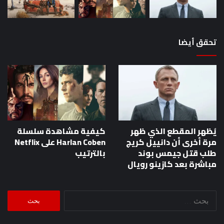
تحقق أيضا
يُظهر المقطع الذي ظهر
كيفية مشاهدة سلسلة
مرة أخرى أن دانييل كريج
Harlan Coben على Netflix
طلب قتل جيمس بوند
بالترتيب
مباشرة بعد كازينو رويال
البحث
عن: