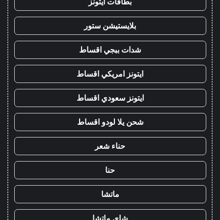
بطاقات ايتونز
بلايستيشن ستور
شدات ببجي اقساط
ايتونز امريكي اقساط
ايتونز سعودي اقساط
شحن يلا لودو اقساط
حناء شعر
حنا
ماتشا
شاي ماتشا