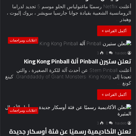
أعلنت Netflix رسميًا ماغنولياس الحلو موسم 5 تجديد لدراما
الرومانسية الشعبية بقيادة جوانا جارسيا سويشر ، بروك إليوت ،
وهيذر…
أكمل القراءة »
اعلانات ومراجعات
3
0
haideb
تعلن ستيرن Pinball آلة King Kong Pinball
أعلنت Stern Pinball عن أحدث آلة للكرة الصغيرة ، والتي
تعيدنا إلى Granddaddy of Giant Monsters: King Kong. كينغ
كونغ:…
أكمل القراءة »
اعلانات ومراجعات
3
0
haideb
تعلن الأكاديمية رسميًا عن فئة أوسكار جديدة