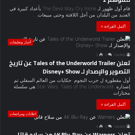
قام أول ظهور لـ The Devil May Cry Inime بأعداد كبيرة في
العديد من البلدان من أجل اللافتة وحتى مبيعات…
أكمل القراءة »
أخبار وتعليقات
2
0
haideb
تعلن Tales of the Underworld Trailer عن تاريخ
التصوير والإصدار لـ Disney+ Show
أول مقطورة ل حرب النجوم: حكايات من العالم السفلي تم
إصداره. Star Wars: Tales of the Underworld هي سلسلة
مختارات…
أكمل القراءة »
اعلانات ومراجعات
4
0
haideb
تعلن Warners عن 4K Blu-Ray من سلاح قاتل