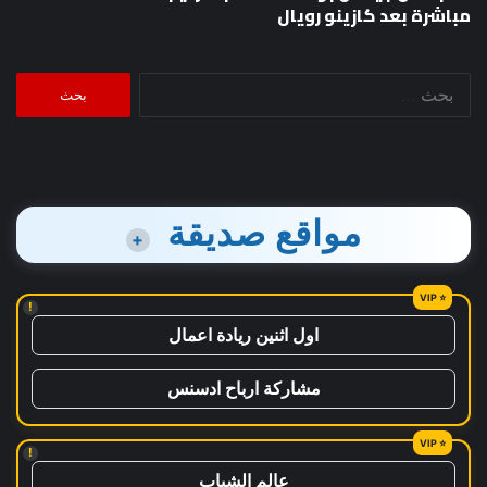
مباشرة بعد كازينو رويال
البحث
عن:
مواقع صديقة
+
!
اول اثنين ريادة اعمال
مشاركة ارباح ادسنس
!
عالم الشباب