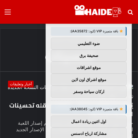
بحث
الق
×
توصيات :
عن
باقة متميزة VIP (كود: AA35872):
الرئيسية
/
تحسينات
ضوء التعليمي
تحسينات
صحيفة برق
موقع اشراقات
موقع اشراق اون لاين
أخبار وتعليقات
اركان سياحة وسفر
1
0
haideb
يُظهر المقطع الدعائي المُعاد صقله تحسينات
باقة متميزة VIP (كود: AA38045):
النسخة الجديدة
اول اثنين ريادة اعمال
جديد ديزني ملحمة ميكي: مقطورة مجددة تم إصدار اللعبة
لمعاينة بعض التحسينات الكبيرة القادمة إلى الإصدار الجديد
مشاركة ارباح ادسنس
لمنصة الألعاب ثلاثية…