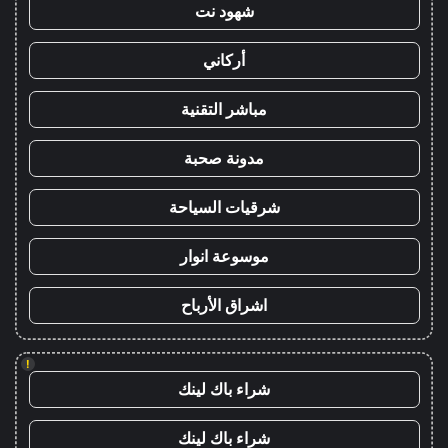
شهود نت
أركاني
مباشر التقنية
مدونة صحبة
شرقيات السياحة
موسوعة انوار
اشراق الأرباح
!
شراء باك لينك
شراء باك لينك