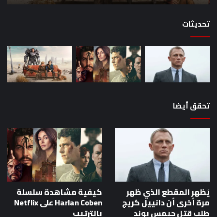
القصص
تحديثات
تحقق أيضا
يُظهر المقطع الذي ظهر
كيفية مشاهدة سلسلة
مرة أخرى أن دانييل كريج
Harlan Coben على Netflix
طلب قتل جيمس بوند
بالترتيب