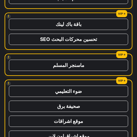
!
باقة باك لينك
تحسين محركات البحث SEO
!
ماسنجر المسلم
!
ضوء التعليمي
صحيفة برق
موقع اشراقات
موقع اشراق اون لاين