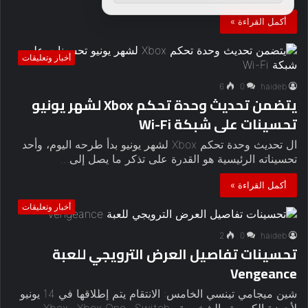
أكمل القراءة »
أخبار وتعليقات
6
0
haideb
يتضمن تحديث وحدة تحكم Xbox لشهر يونيو
تحسينات على شبكة Wi-Fi
ال تحديث وحدة تحكم Xbox لشهر يونيو بدأ طرحه اليوم، وأحد
تحسيناته الرئيسية هو القدرة على تذكر ما يصل إلى…
أكمل القراءة »
أخبار وتعليقات
2
0
haideb
تحسينات تفاصيل العرض الترويجي للعبة
Vengeance
شين ميجامي تينسي الخامس: الانتقام يتم إطلاقها في 14 يونيو
لأجهزة الكمبيوتر الشخصية وSwitch وXbox One وXbox