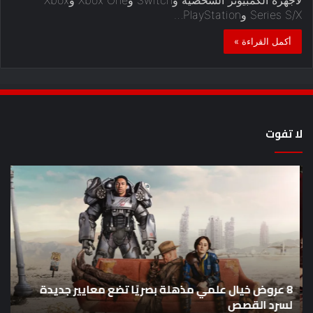
Series S/X وPlayStation…
أكمل القراءة »
لا تفوت
8
أح
عروض
سل
خيال
an
علمي
وال
مذهلة
من
بصريًا
إص
تضع
me
معايير
eo
8 عروض خيال علمي مذهلة بصريًا تضع معايير جديدة
جديدة
هذا
لسرد القصص
ه
لسرد
الأ