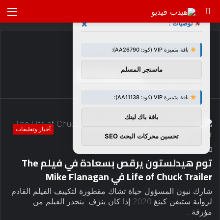
بحث
الق
×
توصيات :
عن
الرئيسية
/
بسعادة
باقة متميزة VIP (كود: AA26790):
بسعادة
ماسنجر المسلم
باقة متميزة VIP (كود: AA11138):
باقة باك لينك
أخبار وتعليقات
تحسين محركات البحث SEO
2
0
haideb
توم هيدلستون يرقص بسعادة في فيلم The
Life of Chuck Trailer في Mike Flanagan
شارك نيون المسؤول حياة تشاك مقطورة لتكييف الفيلم القادم
لرواية ستيفن كينغ 2020 إذا كان ينزف. ينحدر الفيلم من
مؤرقة…