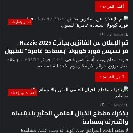
أكمل القراءة »
أخبار وتعليقات
1
0
haideb
تم الإعلان عن الفائزين بجائزة Razzie 2025 ،
فرانسيس فورد كوبولا “بسعادة غامرة” للقبول
فازت مدام ويب بأسوأ صورة في 2025 جوائز Razzie. مع عقد
حفل توزيع جوائز الأوسكار يوم الأحد القادم ، تم…
أكمل القراءة »
اعلانات ومراجعات
1
0
haideb
يذكرك مقطع الخيال العلمي المثير بالابتسام
والتصرف بسعادة
لا يعتقد النجم المرافق جاك كويد أنه يجب عليك مشاهدة