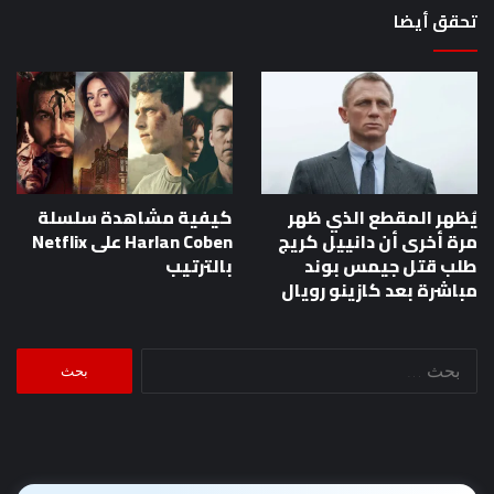
تحقق أيضا
يُظهر المقطع الذي ظهر
كيفية مشاهدة سلسلة
مرة أخرى أن دانييل كريج
Harlan Coben على Netflix
طلب قتل جيمس بوند
بالترتيب
مباشرة بعد كازينو رويال
البحث
عن: