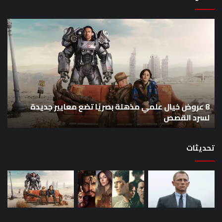
8
أح
عروض
سل
خيال
an
علمي
وال
مذهلة
من
بصريًا
إص
تضع
me
معايير
eo
8 عروض خيال علمي مذهلة بصريًا تضع معايير جديدة
جديدة
هذا
لسرد القصص
ه
لسرد
الأ
القصص
تحديثات