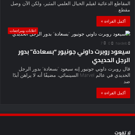
المقاطع الدعائية لفيلم الخيال العلمي المثير، ولكن الآن وصل
مقطع…
أكمل القراءة »
اعلانات ومراجعات
7
0
haideb
سيعود روبرت داوني جونيور “بسعادة” بدور
الرجل الحديدي
قال روبرت داوني جونيور إنه سيعود “بسعادة” بدور الرجل
الحديدي في عالم Marvel السينمائي، مضيفًا أنه لا يراهن أبدًا
ضد…
أكمل القراءة »
لا تفوت